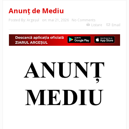
Anunț de Mediu
Posted By:
Argeşul
on:
mai 21, 2026
No Comments
Listare
Email