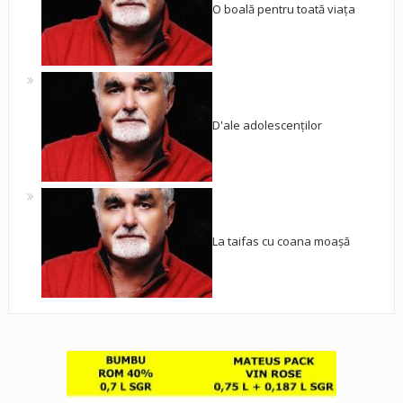
O boală pentru toată viața
D'ale adolescenților
La taifas cu coana moașă