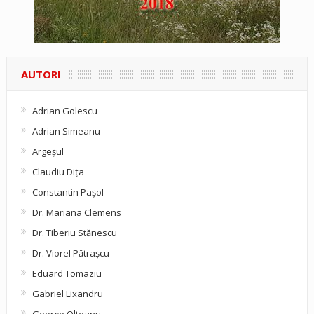
AUTORI
Adrian Golescu
Adrian Simeanu
Argeşul
Claudiu Diţa
Constantin Pașol
Dr. Mariana Clemens
Dr. Tiberiu Stănescu
Dr. Viorel Pătraşcu
Eduard Tomaziu
Gabriel Lixandru
George Olteanu