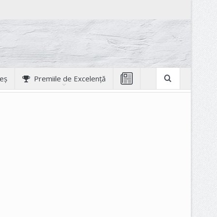
geș
Premiile de Excelență