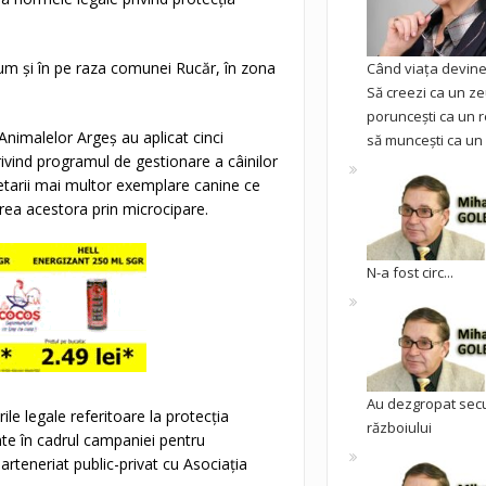
m și în pe raza comunei Rucăr, în zona
Când viața devine 
Să creezi ca un ze
poruncești ca un r
a Animalelor Argeș au aplicat cinci
să muncești ca un 
vind programul de gestionare a câinilor
etarii mai multor exemplare canine ce
carea acestora prin microcipare.
N-a fost circ...
Au dezgropat sec
erile legale referitoare la protecția
războiului
ante în cadrul campaniei pentru
arteneriat public-privat cu Asociația