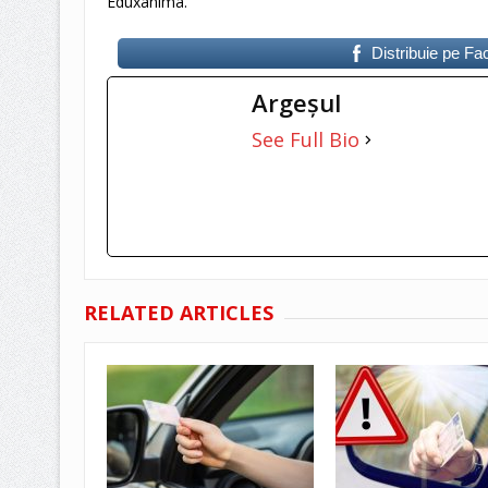
Eduxanima.
Distribuie pe F
Argeşul
See Full Bio
RELATED ARTICLES