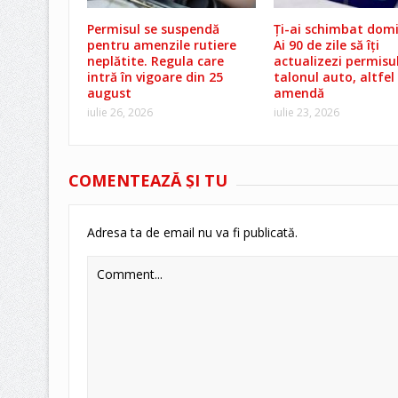
Permisul se suspendă
Ți-ai schimbat domic
pentru amenzile rutiere
Ai 90 de zile să îți
neplătite. Regula care
actualizezi permisul
intră în vigoare din 25
talonul auto, altfel 
august
amendă
iulie 26, 2026
iulie 23, 2026
COMENTEAZĂ ŞI TU
Adresa ta de email nu va fi publicată.