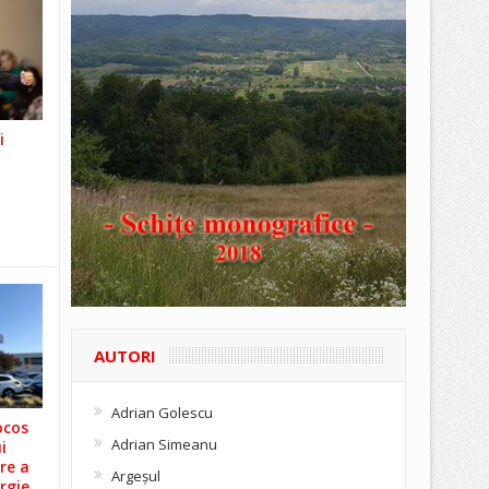
i
AUTORI
Adrian Golescu
ocos
Adrian Simeanu
i
re a
Argeşul
rgie