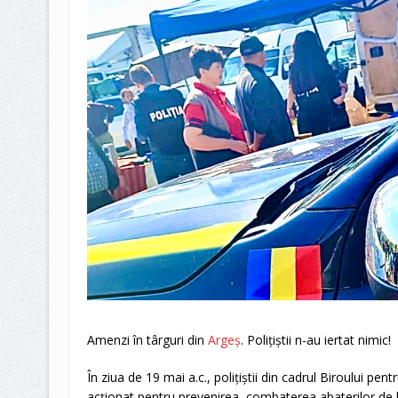
Amenzi în târguri din
Argeș
. Polițiștii n-au iertat nimic!
În ziua de 19 mai a.c., polițiștii din cadrul Biroului pe
acționat pentru prevenirea, combaterea abaterilor de l