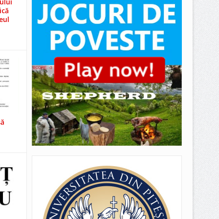
ului
ică
eul
să