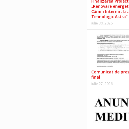
Finalizarea Proiect
„Renovare energet
Cămin Internat Lic
Tehnologic Astra”
iulie 30, 2026
Comunicat de pre
final
iulie 27, 2026