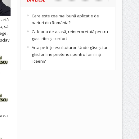
Care este cea mai bună aplicație de
artă:
pariuri din România?
u, să
Cafeaua de acasă, reinterpretată pentru
ege,
gust, ritm și confort
sclav!
Arta pe înțelesul tuturor: Unde găsești un
ghid online prietenos pentru familii și
liceeni?
urea