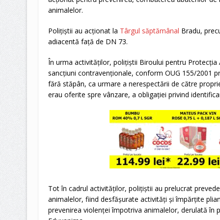
animalelor.
Polițiștii au acționat la
Târgul săptămânal
Bradu, precu
adiacentă față de DN 73.
În urma activităților, polițiștii Biroului pentru Protecți
sancțiuni contravenționale, conform OUG 155/2001 pri
fără stăpân, ca urmare a nerespectării de către propri
erau oferite spre vânzare, a obligației privind identifi
Tot în cadrul activităților, polițiștii au prelucrat preved
animalelor, fiind desfășurate activități și împărțite pli
prevenirea violenței împotriva animalelor, derulată în p