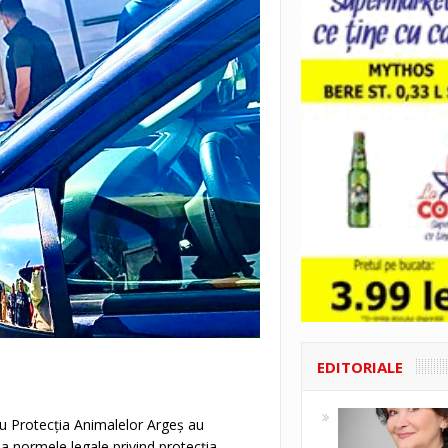
EDITORIALE
ntru Protecția Animalelor Argeș au
a normele legale privind protecția