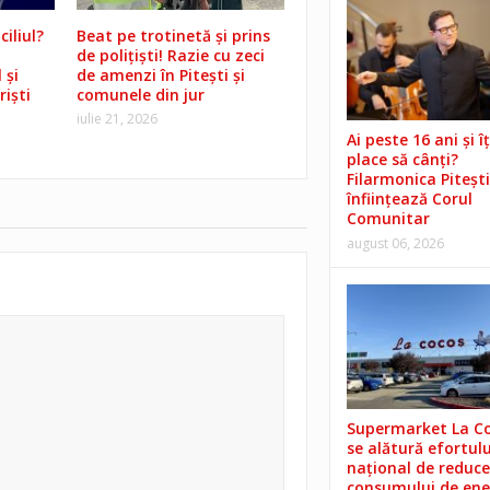
iliul?
Beat pe trotinetă și prins
de polițiști! Razie cu zeci
 și
de amenzi în Pitești și
riști
comunele din jur
iulie 21, 2026
Ai peste 16 ani și îț
place să cânți?
Filarmonica Pitești
înființează Corul
Comunitar
august 06, 2026
Supermarket La C
se alătură efortulu
național de reduce
consumului de ene