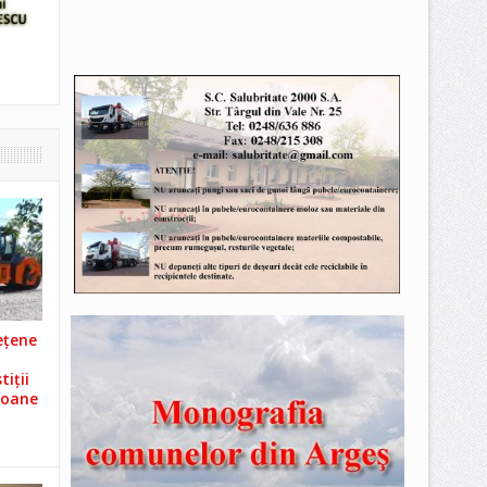
ețene
iții
ioane