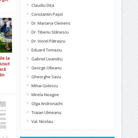
Claudiu Diţa
Constantin Pașol
Dr. Mariana Clemens
Dr. Tiberiu Stănescu
Dr. Viorel Pătraşcu
Eduard Tomaziu
le la
Gabriel Lixandru
Cusut
George Olteanu
ară
din
Gheorghe Savu
Mihai Golescu
Mirela Neagoe
Olga Andronachi
Traian Ulmeanu
Val. Nicolau