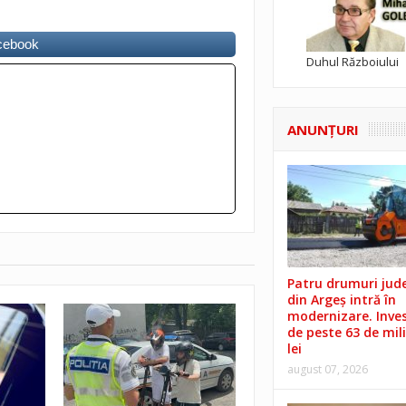
acebook
Duhul Războiului
ANUNŢURI
Patru drumuri jud
din Argeș intră în
modernizare. Invest
de peste 63 de mil
lei
august 07, 2026