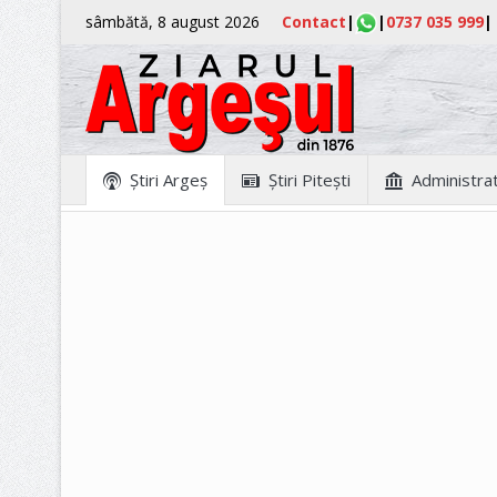
sâmbătă, 8 august 2026
Contact
|
|
0737 035 999
|
Ştiri Argeş
Ştiri Piteşti
Administrat