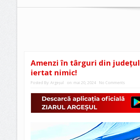
Amenzi în târguri din județul 
iertat nimic!
Posted By:
Argeşul
on:
mai 20, 2024
No Comments