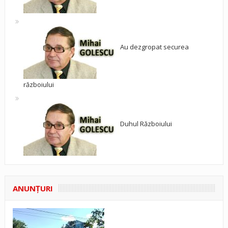
Au dezgropat securea
războiului
Duhul Războiului
ANUNŢURI