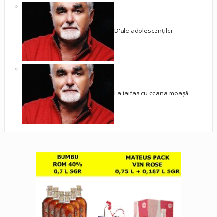
D'ale adolescenților
La taifas cu coana moașă