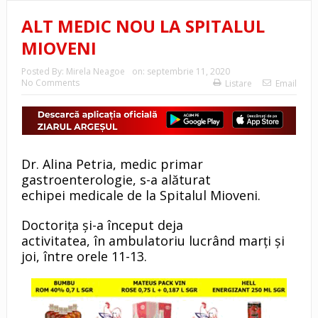
ALT MEDIC NOU LA SPITALUL
MIOVENI
Posted By:
Mirela Neagoe
on:
septembrie 11, 2020
No Comments
Listare
Email
Dr. Alina Petria, medic primar
gastroenterologie, s-a alăturat
echipei medicale de la Spitalul Mioveni.
Doctorița și-a început deja
activitatea, în ambulatoriu lucrând marți și
joi, între orele 11-13.