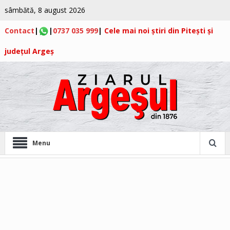
sâmbătă, 8 august 2026
Contact
|
|
0737 035 999
|
Cele mai noi știri din Pitești și
județul Argeș
Menu