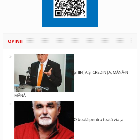
OPINII
ȘTIINȚA ȘI CREDINȚA, MÂNĂ-N
MÂNĂ
O boală pentru toată viața