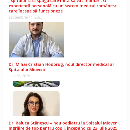
“Spitalul fără șpagă care mi-a salvat mama!”: O
experiență personală cu un sistem medical românesc
care începe să funcționeze
septembrie 11, 2025
Dr. Mihai Cristian Hodorog, noul director medical al
Spitalului Mioveni
iulie 28, 2025
Dr. Raluca Stănescu – nou pediatru la Spitalul Mioveni.
Îngrijire de top pentru copii, începând cu 23 iulie 2025