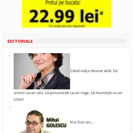
EDITORIALE
Când viața devine artă: Să
creezi ca un zeu, să poruncești ca un rege, să muncești ca un
sclav!
N-a fost circ...