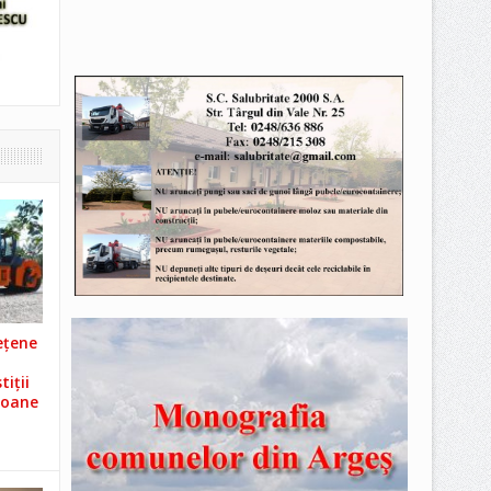
ețene
iții
ioane