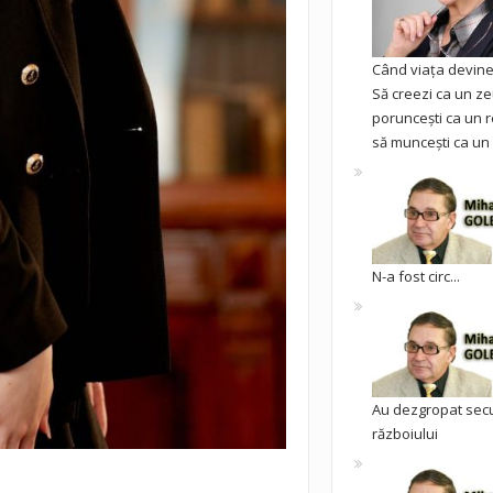
Când viața devine 
Să creezi ca un ze
poruncești ca un r
să muncești ca un 
N-a fost circ...
Au dezgropat sec
războiului