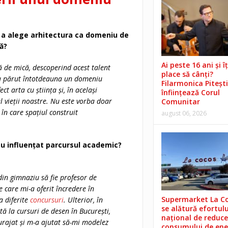
 a alege arhitectura ca domeniu de
ă?
Ai peste 16 ani și îț
 de mică, descoperind acest talent
place să cânți?
s-a părut întotdeauna un domeniu
Filarmonica Pitești
t arta cu știința și, în același
înființează Corul
l vieții noastre. Nu este vorba doar
Comunitar
în care spațiul construit
august 06, 2026
au influențat parcursul academic?
din gimnaziu să fie profesor de
 care mi-a oferit încredere în
Supermarket La C
a diferite
concursuri
. Ulterior, în
se alătură efortulu
ă la cursuri de desen în București,
național de reduce
urajat și m-a ajutat să-mi modelez
consumului de ene