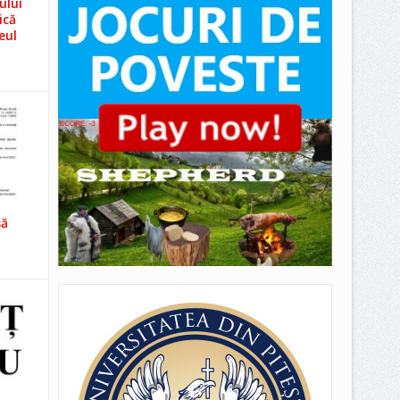
ului
ică
eul
să