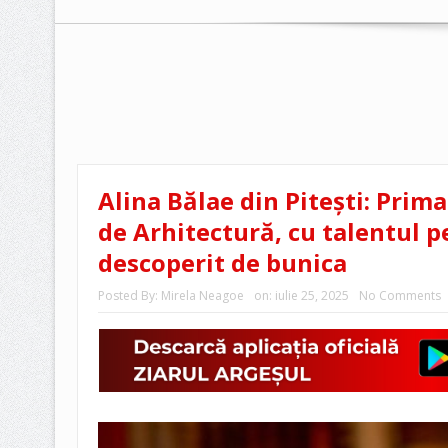
Alina Bălae din Pitești: Prim
de Arhitectură, cu talentul 
descoperit de bunica
Posted By:
Mirela Neagoe
on:
iulie 25, 2025
No Comments