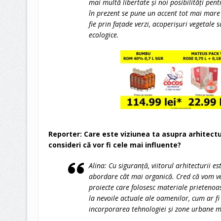
mai multă libertate și noi posibilități pent
în prezent se pune un accent tot mai mare 
fie prin fațade verzi, acoperișuri vegetale 
ecologice.
Reporter: Care este viziunea ta asupra arhitectur
consideri că vor fi cele mai influente?
Alina: Cu siguranță, viitorul arhitecturii es
abordare cât mai organică. Cred că vom ve
proiecte care folosesc materiale prietenoa
la nevoile actuale ale oamenilor, cum ar fi 
incorporarea tehnologiei și zone urbane m