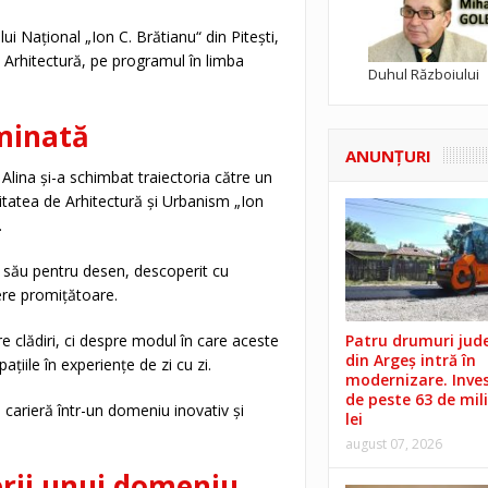
ui Național „Ion C. Brătianu“ din Pitești,
e Arhitectură, pe programul în limba
Duhul Războiului
rminată
ANUNŢURI
, Alina și-a schimbat traiectoria către un
itatea de Arhitectură și Urbanism „Ion
.
l său pentru desen, descoperit cu
iere promițătoare.
Patru drumuri jud
e clădiri, ci despre modul în care aceste
din Argeș intră în
țiile în experiențe de zi cu zi.
modernizare. Invest
de peste 63 de mil
o carieră într-un domeniu inovativ și
lei
august 07, 2026
erii unui domeniu