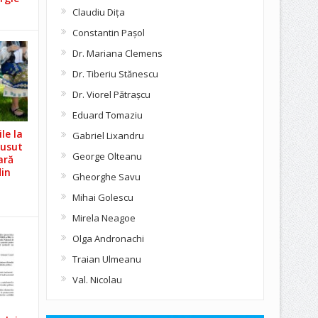
Claudiu Diţa
Constantin Pașol
Dr. Mariana Clemens
Dr. Tiberiu Stănescu
Dr. Viorel Pătraşcu
Eduard Tomaziu
le la
Gabriel Lixandru
Cusut
George Olteanu
ară
din
Gheorghe Savu
Mihai Golescu
Mirela Neagoe
Olga Andronachi
Traian Ulmeanu
Val. Nicolau