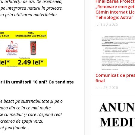
Finalizarea Proiect
ru arhitecții de azi. De asemenea,
„Renovare energet
pe integrarea naturii în proiecte,
Cămin Internat Lic
sau prin utilizarea materialelor
Tehnologic Astra”
iulie 30, 2026
Comunicat de pre
final
ii în următorii 10 ani? Ce tendințe
iulie 27, 2026
te bazat pe sustenabilitate și pe o
dea din ce în ce mai multe
se cu mediul și care răspund real
crearea de spații verzi,
ai funcționale.