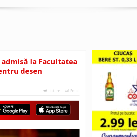
a admisă la Facultatea
pentru desen
Listare
Email