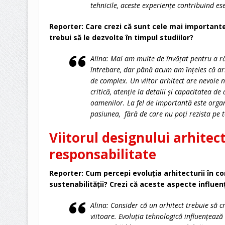
tehnicile, aceste experiențe contribuind es
Reporter: Care crezi că sunt cele mai importante 
trebui să le dezvolte în timpul studiilor?
Alina: Mai am multe de învățat pentru a r
întrebare, dar până acum am înțeles că a
de complex. Un viitor arhitect are nevoie n
critică, atenție la detalii și capacitatea de 
oamenilor. La fel de importantă este organ
pasiunea, fără de care nu poți rezista pe 
Viitorul designului arhitect
responsabilitate
Reporter: Cum percepi evoluția arhitecturii în co
sustenabilității? Crezi că aceste aspecte influen
Alina: Consider că un arhitect trebuie să c
viitoare. Evoluția tehnologică influențează 