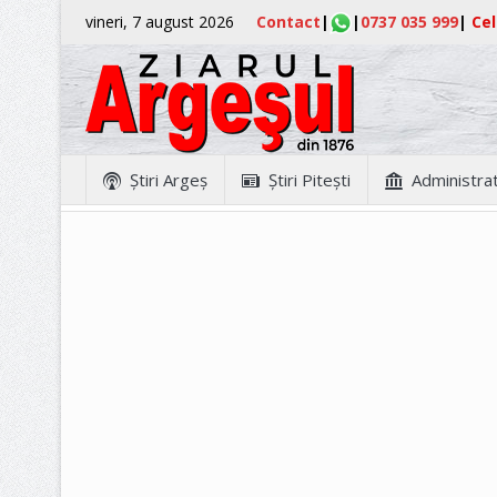
vineri, 7 august 2026
Contact
|
|
0737 035 999
|
Cel
Ştiri Argeş
Ştiri Piteşti
Administrat