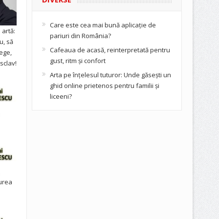
Care este cea mai bună aplicație de
artă:
pariuri din România?
u, să
Cafeaua de acasă, reinterpretată pentru
ege,
gust, ritm și confort
sclav!
Arta pe înțelesul tuturor: Unde găsești un
ghid online prietenos pentru familii și
liceeni?
urea