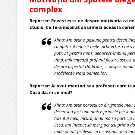
complex
Reporter: Povestește-ne despre motivația ta de
studiu. Ce te-a inspirat să urmezi această carier
Alina: Am avut o pasiune pentru desen încă
cu ajutorul bunicii mele. Arhitectura mi 
potrivit pentru mine, deoarece îmbină perfec
timp, influențează profund fiecare aspect a
despre aspectul clădirilor, ci despre modul 
modelează viața oamenilor.
Reporter: Ai avut mentori sau profesori care ți-
Dacă da, în ce mod?
Alina: Am avut norocul ca dirigintele meu 
desen și a fost una dintre primele persoane
talentul meu, încurajându-mă să particip l
liceu, am început să merg pentru prima dat
unde un alt profesor m-a susținut, m-a înc