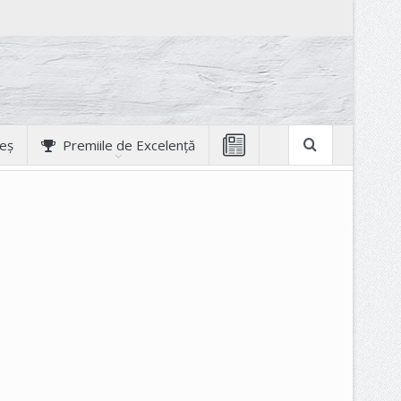
geș
Premiile de Excelență