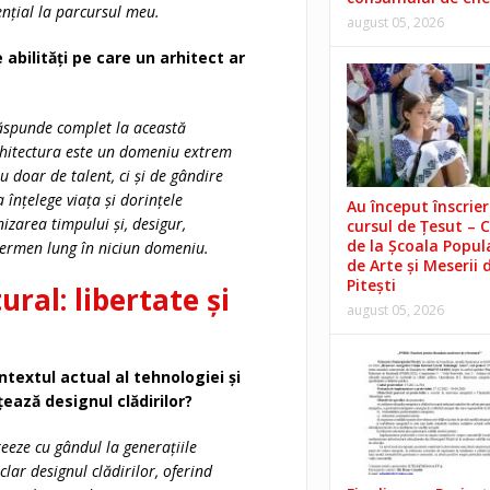
ențial la parcursul meu.
august 05, 2026
abilități pe care un arhitect ar
ăspunde complet la această
rhitectura este un domeniu extrem
u doar de talent, ci și de gândire
a înțelege viața și dorințele
Au început înscrieri
izarea timpului și, desigur,
cursul de Țesut – 
de la Școala Popul
termen lung în niciun domeniu.
de Arte și Meserii 
Pitești
ural: libertate și
august 05, 2026
ntextul actual al tehnologiei și
țează designul clădirilor?
reeze cu gândul la generațiile
clar designul clădirilor, oferind