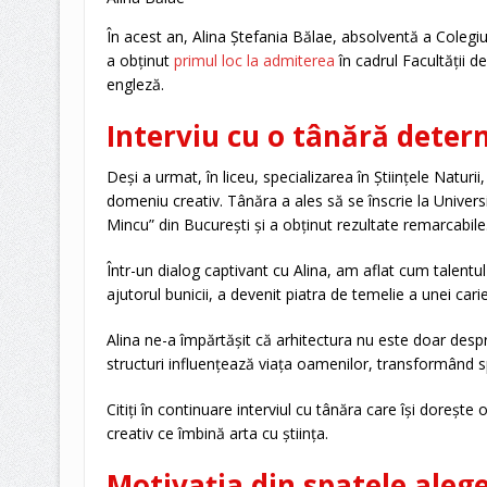
În acest an, Alina Ștefania Bălae, absolventă a Colegiul
a obținut
primul loc la admiterea
în cadrul Facultății d
engleză.
Interviu cu o tânără dete
Deși a urmat, în liceu, specializarea în Științele Naturii
domeniu creativ. Tânăra a ales să se înscrie la Univers
Mincu” din București și a obținut rezultate remarcabile
Într-un dialog captivant cu Alina, am aflat cum talentu
ajutorul bunicii, a devenit piatra de temelie a unei car
Alina ne-a împărtășit că arhitectura nu este doar despr
structuri influențează viața oamenilor, transformând spa
Citiți în continuare interviul cu tânăra care își dorește 
creativ ce îmbină arta cu știința.
Motivația din spatele aleg