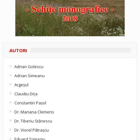
AUTORI
Adrian Golescu
Adrian Simeanu
Argeşul
Claudiu Diţa
Constantin Pașol
Dr. Mariana Clemens
Dr. Tiberiu Stănescu
Dr. Viorel Pătraşcu
Eduard Tomaziu