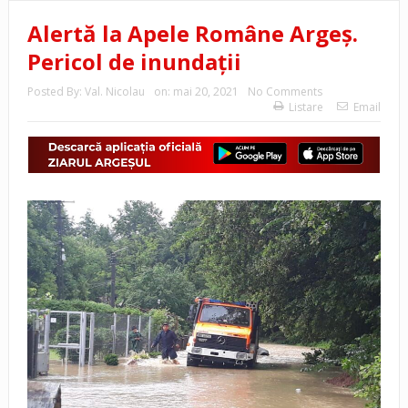
Alertă la Apele Române Argeş.
Pericol de inundații
Posted By:
Val. Nicolau
on:
mai 20, 2021
No Comments
Listare
Email