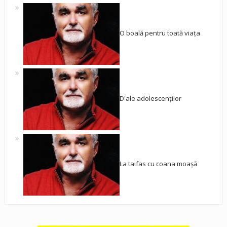
O boală pentru toată viața
D'ale adolescenților
La taifas cu coana moașă