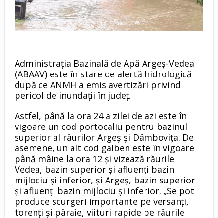
Administrația Bazinală de Apă Argeș-Vedea
(ABAAV) este în stare de alertă hidrologică
după ce ANMH a emis avertizări privind
pericol de inundaţii în judeţ.
Astfel, până la ora 24 a zilei de azi este în
vigoare un cod portocaliu pentru bazinul
superior al râurilor Argeş şi Dâmboviţa. De
asemene, un alt cod galben este în vigoare
până mâine la ora 12 şi vizează răurile
Vedea, bazin superior şi afluenţi bazin
mijlociu şi inferior, şi Argeş, bazin superior
şi afluenţi bazin mijlociu şi inferior. „Se pot
produce scurgeri importante pe versanţi,
torenţi şi pâraie, viituri rapide pe râurile