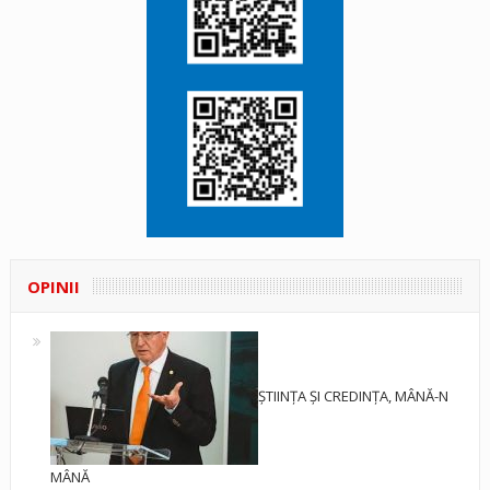
OPINII
ȘTIINȚA ȘI CREDINȚA, MÂNĂ-N
MÂNĂ