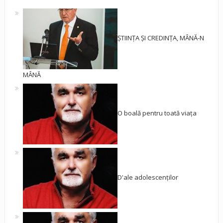
ȘTIINȚA ȘI CREDINȚA, MÂNĂ-N
MÂNĂ
O boală pentru toată viața
D'ale adolescenților