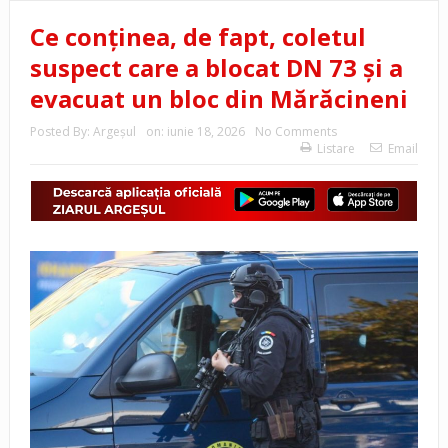
Ce conținea, de fapt, coletul
suspect care a blocat DN 73 și a
evacuat un bloc din Mărăcineni
Posted By:
Argeşul
on:
iunie 18, 2026
No Comments
Listare
Email