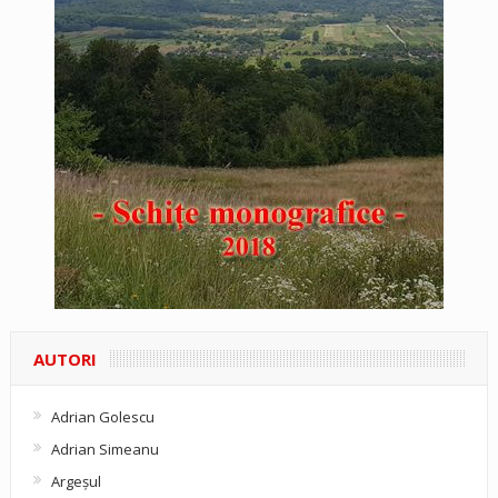
AUTORI
Adrian Golescu
Adrian Simeanu
Argeşul