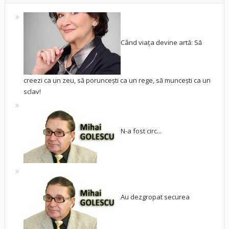
Când viața devine artă: Să
creezi ca un zeu, să poruncești ca un rege, să muncești ca un
sclav!
N-a fost circ...
Au dezgropat securea