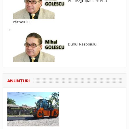
Au dezgropat securea
războiului
Duhul Războiului
ANUNŢURI