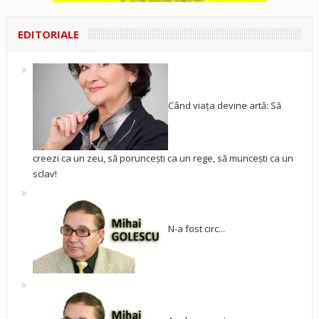
EDITORIALE
Când viața devine artă: Să
creezi ca un zeu, să poruncești ca un rege, să muncești ca un
sclav!
N-a fost circ...