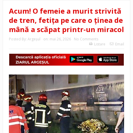
Acum! O femeie a murit strivită
de tren, fetița pe care o ținea de
mână a scăpat printr-un miracol
Posted By:
Argeşul
on:
mai 26, 2026
No Comments
Listare
Email