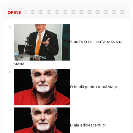
OPINII
ȘTIINȚA ȘI CREDINȚA, MÂNĂ-N
MÂNĂ
O boală pentru toată viața
D'ale adolescenților