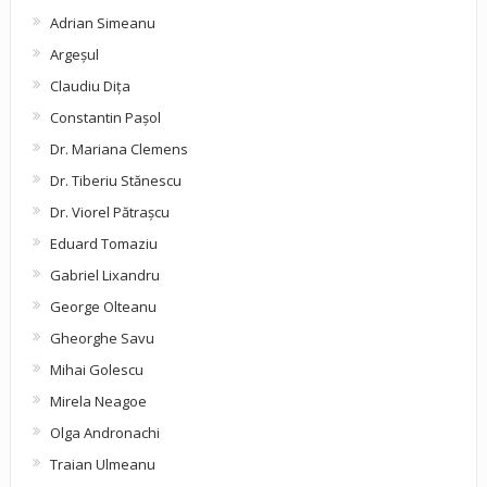
Adrian Simeanu
Argeşul
Claudiu Diţa
Constantin Pașol
Dr. Mariana Clemens
Dr. Tiberiu Stănescu
Dr. Viorel Pătraşcu
Eduard Tomaziu
Gabriel Lixandru
George Olteanu
Gheorghe Savu
Mihai Golescu
Mirela Neagoe
Olga Andronachi
Traian Ulmeanu