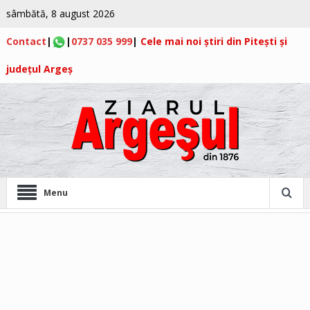
sâmbătă, 8 august 2026
Contact
|
|
0737 035 999
|
Cele mai noi știri din Pitești și
județul Argeș
Menu