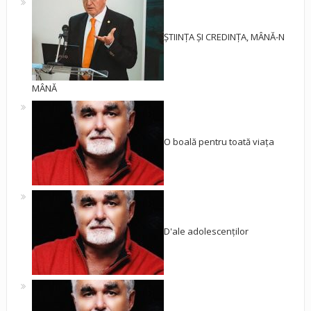
ȘTIINȚA ȘI CREDINȚA, MÂNĂ-N
MÂNĂ
O boală pentru toată viața
D'ale adolescenților