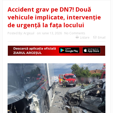
Accident grav pe DN7! Două
vehicule implicate, intervenție
de urgență la fața locului
Posted By:
Argeşul
on:
iunie 13, 2026
No Comments
Listare
Email