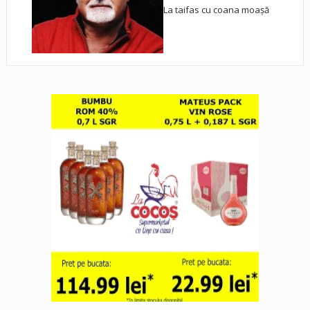
La taifas cu coana moașă