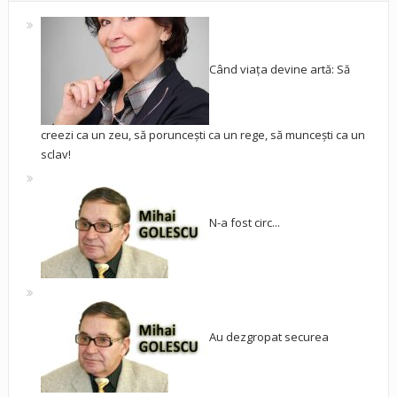
Când viața devine artă: Să
creezi ca un zeu, să poruncești ca un rege, să muncești ca un
sclav!
N-a fost circ...
Au dezgropat securea