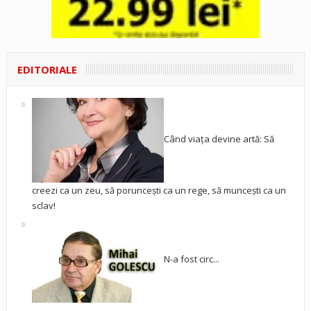
EDITORIALE
Când viața devine artă: Să
creezi ca un zeu, să poruncești ca un rege, să muncești ca un
sclav!
N-a fost circ...