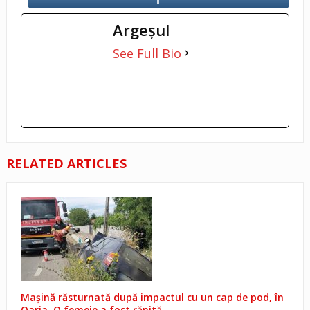
Argeşul
See Full Bio
RELATED ARTICLES
Mașină răsturnată după impactul cu un cap de pod, în
Oarja. O femeie a fost rănită