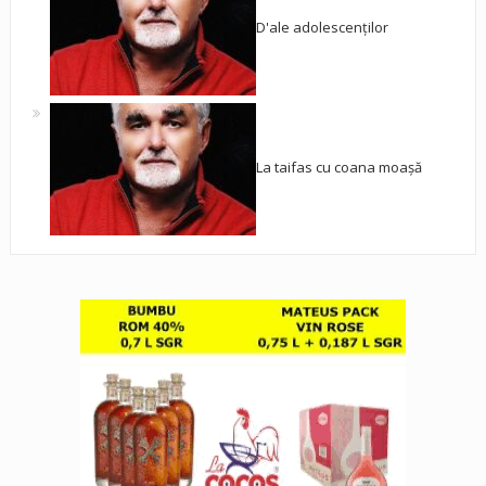
D'ale adolescenților
La taifas cu coana moașă