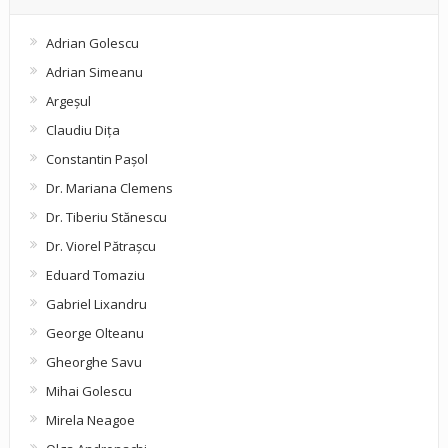
Adrian Golescu
Adrian Simeanu
Argeşul
Claudiu Diţa
Constantin Pașol
Dr. Mariana Clemens
Dr. Tiberiu Stănescu
Dr. Viorel Pătraşcu
Eduard Tomaziu
Gabriel Lixandru
George Olteanu
Gheorghe Savu
Mihai Golescu
Mirela Neagoe