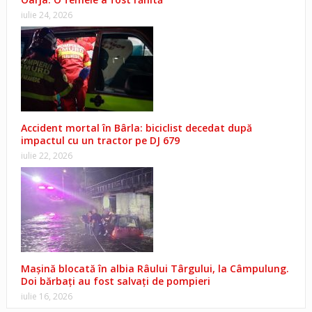
iulie 24, 2026
Accident mortal în Bârla: biciclist decedat după
impactul cu un tractor pe DJ 679
iulie 22, 2026
Mașină blocată în albia Râului Târgului, la Câmpulung.
Doi bărbați au fost salvați de pompieri
iulie 16, 2026