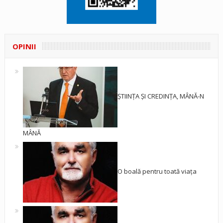
OPINII
ȘTIINȚA ȘI CREDINȚA, MÂNĂ-N
MÂNĂ
O boală pentru toată viața