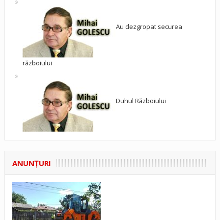
Au dezgropat securea
războiului
Duhul Războiului
ANUNŢURI