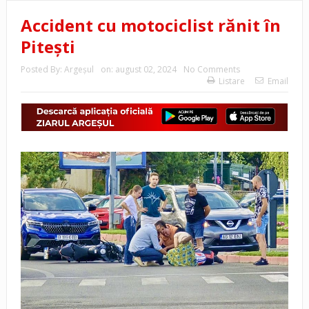
Accident cu motociclist rănit în
Pitești
Posted By:
Argeşul
on:
august 02, 2024
No Comments
Listare
Email