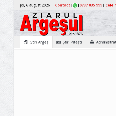
joi, 6 august 2026
Contact
|
|
0737 035 999
|
Cele m
Ştiri Argeş
Ştiri Piteşti
Administrat