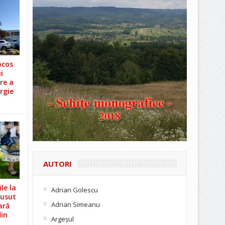
ocos
i
re a
rgie
AUTORI
le la
Adrian Golescu
Cusut
Adrian Simeanu
ară
din
Argeşul