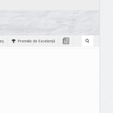
geș
Premiile de Excelență