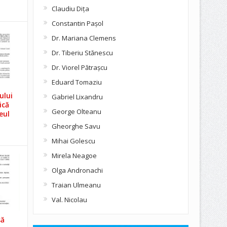
Claudiu Diţa
Constantin Pașol
Dr. Mariana Clemens
Dr. Tiberiu Stănescu
Dr. Viorel Pătraşcu
Eduard Tomaziu
ului
Gabriel Lixandru
ică
George Olteanu
eul
Gheorghe Savu
Mihai Golescu
Mirela Neagoe
Olga Andronachi
Traian Ulmeanu
Val. Nicolau
să