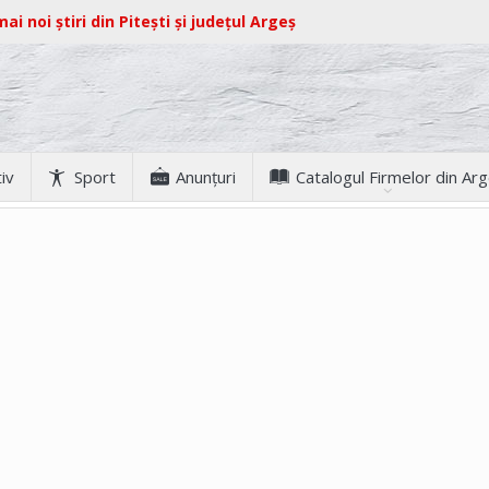
ai noi știri din Pitești și județul Argeș
iv
Sport
Anunţuri
Catalogul Firmelor din Ar