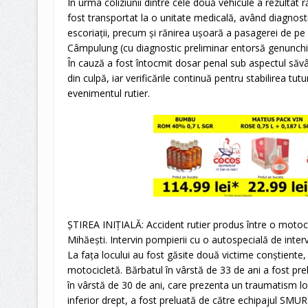
În urma coliziunii dintre cele două vehicule a rezultat 
fost transportat la o unitate medicală, având diagnost
escoriații, precum și rănirea ușoară a pasagerei de pe
Câmpulung (cu diagnostic preliminar entorsă genunchi ș
În cauză a fost întocmit dosar penal sub aspectul săvâr
din culpă, iar verificările continuă pentru stabilirea tut
evenimentul rutier.
ȘTIREA INIȚIALĂ: Accident rutier produs între o motoc
Mihăești. Intervin pompierii cu o autospecială de int
La fața locului au fost găsite două victime conștiente
motocicletă. Bărbatul în vârstă de 33 de ani a fost pre
în vârstă de 30 de ani, care prezenta un traumatism 
inferior drept, a fost preluată de către echipajul SMURD 