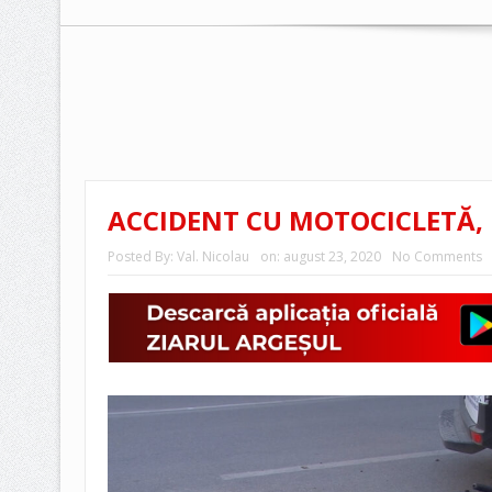
ACCIDENT CU MOTOCICLETĂ, 
Posted By:
Val. Nicolau
on:
august 23, 2020
No Comments