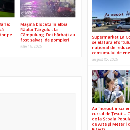
ârla:
Mașină blocată în albia
pă
Râului Târgului, la
tor pe
Câmpulung. Doi bărbați au
Supermarket La C
fost salvați de pompieri
se alătură efortulu
iulie 16, 2026
național de reduce
consumului de ene
august 05, 2026
Au început înscrieri
cursul de Țesut – 
de la Școala Popul
de Arte și Meserii 
Pitești