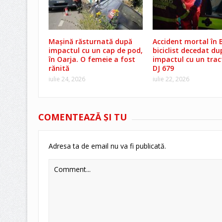
Mașină răsturnată după
Accident mortal în B
impactul cu un cap de pod,
biciclist decedat du
în Oarja. O femeie a fost
impactul cu un trac
rănită
DJ 679
iulie 24, 2026
iulie 22, 2026
COMENTEAZĂ ŞI TU
Adresa ta de email nu va fi publicată.