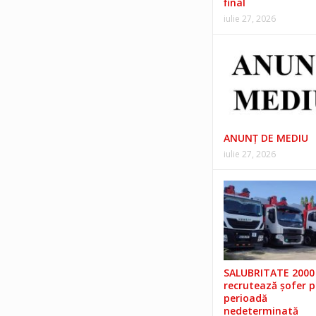
final
iulie 27, 2026
ANUNŢ DE MEDIU
iulie 27, 2026
SALUBRITATE 2000 
recrutează șofer 
perioadă
nedeterminată