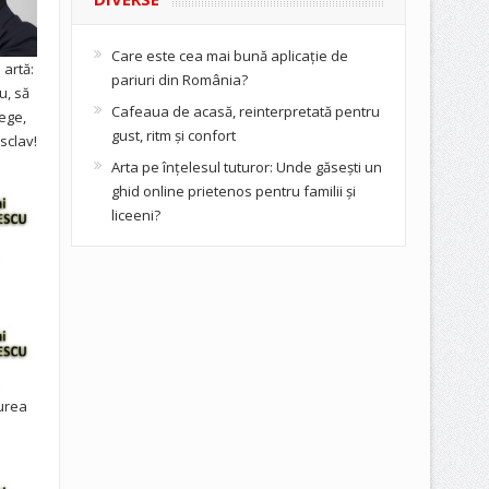
Care este cea mai bună aplicație de
artă:
pariuri din România?
u, să
Cafeaua de acasă, reinterpretată pentru
ege,
gust, ritm și confort
sclav!
Arta pe înțelesul tuturor: Unde găsești un
ghid online prietenos pentru familii și
liceeni?
urea