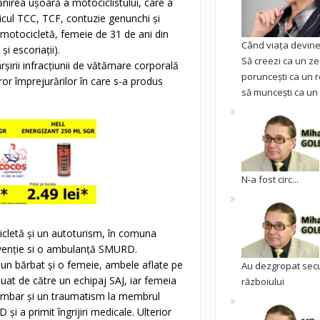
rănirea ușoară a motociclistului, care a
icul TCC, TCF, contuzie genunchi și
 motocicletă, femeie de 31 de ani din
Când viața devine 
i escoriații).
Să creezi ca un ze
șirii infracțiunii de vătămare corporală
poruncești ca un r
uror împrejurărilor în care s-a produs
să muncești ca un 
N-a fost circ...
icletă și un autoturism, în comuna
ervenție si o ambulanță SMURD.
, un bărbat și o femeie, ambele aflate pe
Au dezgropat sec
luat de către un echipaj SAJ, iar femeia
războiului
lombar și un traumatism la membrul
și a primit îngrijiri medicale. Ulterior