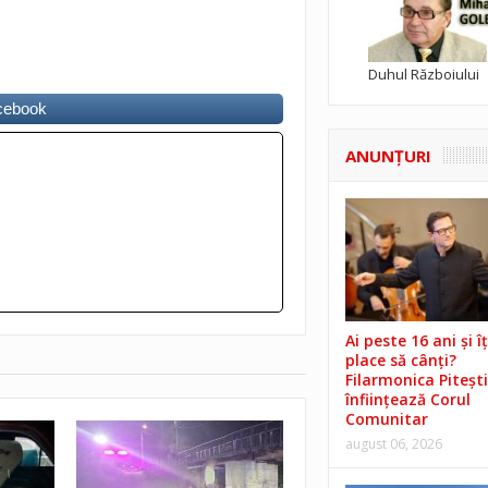
Duhul Războiului
acebook
ANUNŢURI
Ai peste 16 ani și îț
place să cânți?
Filarmonica Pitești
înființează Corul
Comunitar
august 06, 2026