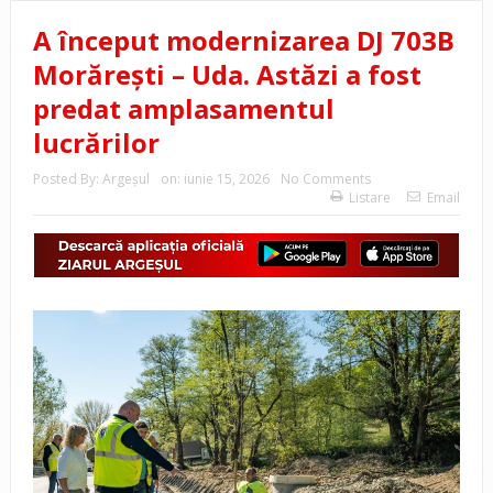
A început modernizarea DJ 703B
Morărești – Uda. Astăzi a fost
predat amplasamentul
lucrărilor
Posted By:
Argeşul
on:
iunie 15, 2026
No Comments
Listare
Email