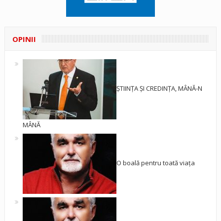
OPINII
ȘTIINȚA ȘI CREDINȚA, MÂNĂ-N
MÂNĂ
O boală pentru toată viața