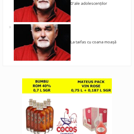
D'ale adolescenților
La taifas cu coana moașă