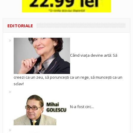
EDITORIALE
Când viața devine artă: Să
creezi ca un zeu, să poruncești ca un rege, să muncești ca un
sclav!
N-a fost circ...