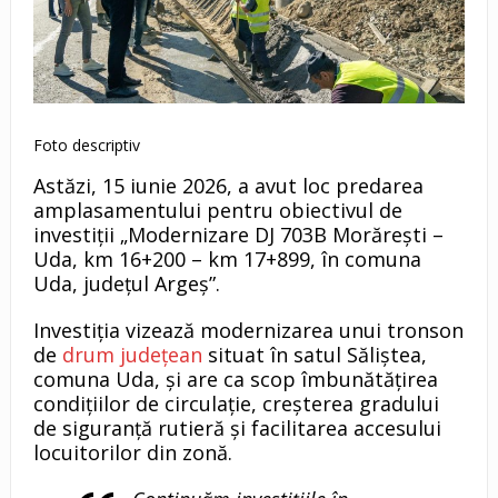
Foto descriptiv
Astăzi, 15 iunie 2026, a avut loc predarea
amplasamentului pentru obiectivul de
investiții „Modernizare DJ 703B Morărești –
Uda, km 16+200 – km 17+899, în comuna
Uda, județul Argeș”.
Investiția vizează modernizarea unui tronson
de
drum județean
situat în satul Săliștea,
comuna Uda, și are ca scop îmbunătățirea
condițiilor de circulație, creșterea gradului
de siguranță rutieră și facilitarea accesului
locuitorilor din zonă.