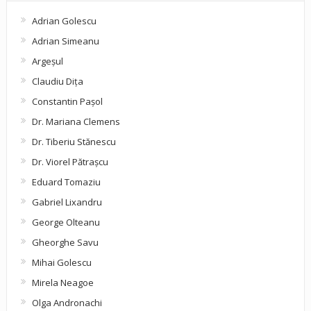
Adrian Golescu
Adrian Simeanu
Argeşul
Claudiu Diţa
Constantin Pașol
Dr. Mariana Clemens
Dr. Tiberiu Stănescu
Dr. Viorel Pătraşcu
Eduard Tomaziu
Gabriel Lixandru
George Olteanu
Gheorghe Savu
Mihai Golescu
Mirela Neagoe
Olga Andronachi