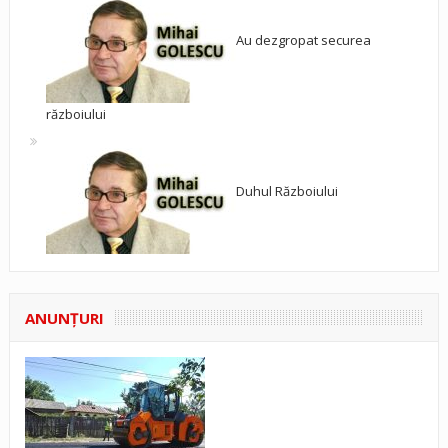
Au dezgropat securea
războiului
Duhul Războiului
ANUNŢURI