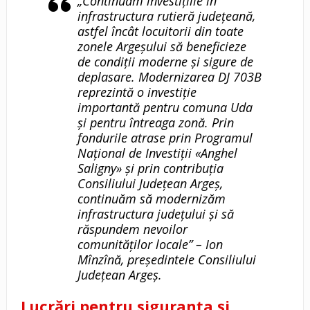
„Continuăm investițiile în
infrastructura rutieră județeană,
astfel încât locuitorii din toate
zonele Argeșului să beneficieze
de condiții moderne și sigure de
deplasare. Modernizarea DJ 703B
reprezintă o investiție
importantă pentru comuna Uda
și pentru întreaga zonă. Prin
fondurile atrase prin Programul
Național de Investiții «Anghel
Saligny» și prin contribuția
Consiliului Județean Argeș,
continuăm să modernizăm
infrastructura județului și să
răspundem nevoilor
comunităților locale” – Ion
Mînzînă, președintele Consiliului
Județean Argeș.
Lucrări pentru siguranța și