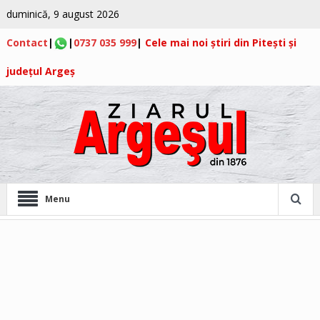
duminică, 9 august 2026
Contact
|
|
0737 035 999
|
Cele mai noi știri din Pitești și
județul Argeș
Menu