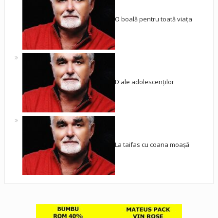
O boală pentru toată viața
D'ale adolescenților
La taifas cu coana moașă