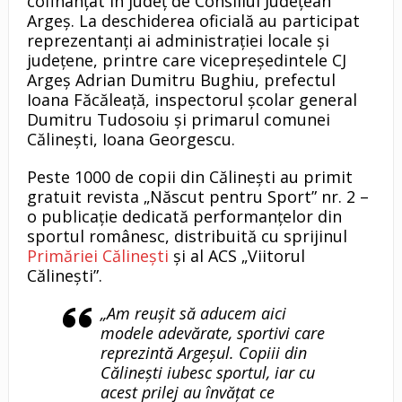
cofinanțat în județ de Consiliul Județean
Argeș. La deschiderea oficială au participat
reprezentanți ai administrației locale și
județene, printre care vicepreședintele CJ
Argeș Adrian Dumitru Bughiu, prefectul
Ioana Făcăleață, inspectorul școlar general
Dumitru Tudosoiu și primarul comunei
Călinești, Ioana Georgescu.
Peste 1000 de copii din Călinești au primit
gratuit revista „Născut pentru Sport” nr. 2 –
o publicație dedicată performanțelor din
sportul românesc, distribuită cu sprijinul
Primăriei Călinești
și al ACS „Viitorul
Călinești”.
„Am reușit să aducem aici
modele adevărate, sportivi care
reprezintă Argeșul. Copiii din
Călinești iubesc sportul, iar cu
acest prilej au învățat ce