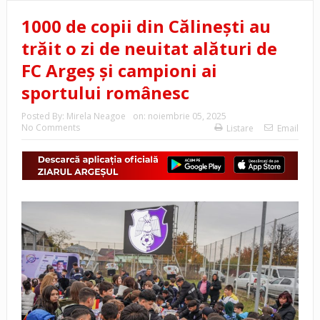
1000 de copii din Călinești au
trăit o zi de neuitat alături de
FC Argeș și campioni ai
sportului românesc
Posted By:
Mirela Neagoe
on:
noiembrie 05, 2025
No Comments
Listare
Email