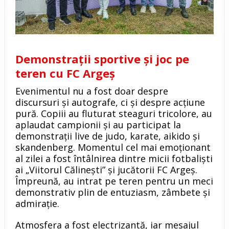
Demonstrații sportive și joc pe
teren cu FC Argeș
Evenimentul nu a fost doar despre
discursuri și autografe, ci și despre acțiune
pură. Copiii au fluturat steaguri tricolore, au
aplaudat campionii și au participat la
demonstrații live de judo, karate, aikido și
skandenberg. Momentul cel mai emoționant
al zilei a fost întâlnirea dintre micii fotbaliști
ai „Viitorul Călinești” și jucătorii FC Argeș.
Împreună, au intrat pe teren pentru un meci
demonstrativ plin de entuziasm, zâmbete și
admirație.
Atmosfera a fost electrizantă, iar mesajul