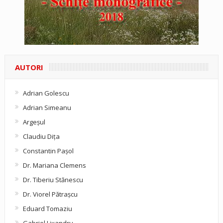
AUTORI
Adrian Golescu
Adrian Simeanu
Argeşul
Claudiu Diţa
Constantin Pașol
Dr. Mariana Clemens
Dr. Tiberiu Stănescu
Dr. Viorel Pătraşcu
Eduard Tomaziu
Gabriel Lixandru