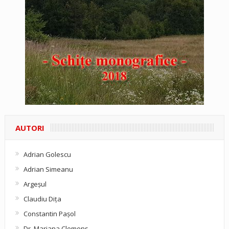
AUTORI
Adrian Golescu
Adrian Simeanu
Argeşul
Claudiu Diţa
Constantin Pașol
Dr. Mariana Clemens