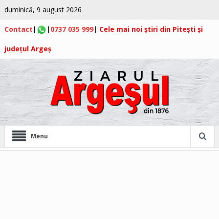
duminică, 9 august 2026
Contact
|
|
0737 035 999
|
Cele mai noi știri din Pitești și
județul Argeș
Menu