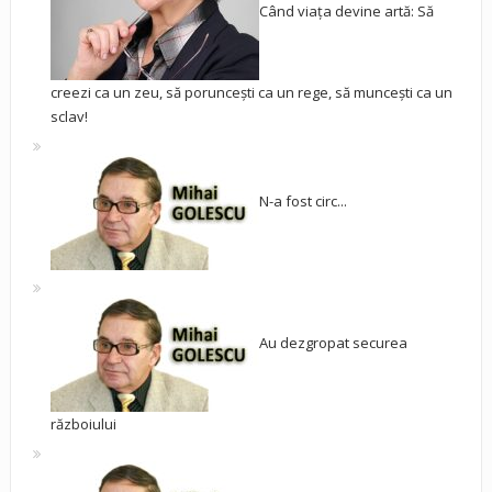
Când viața devine artă: Să
creezi ca un zeu, să poruncești ca un rege, să muncești ca un
sclav!
N-a fost circ...
Au dezgropat securea
războiului