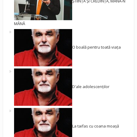
ȘTIINȚA ȘI CREDINȚA, MÂNĂ-N
MÂNĂ
O boală pentru toată viața
D'ale adolescenților
La taifas cu coana moașă