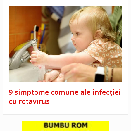
9 simptome comune ale infecției
cu rotavirus