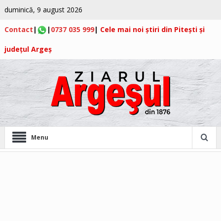
duminică, 9 august 2026
Contact
|
|
0737 035 999
|
Cele mai noi știri din Pitești și
județul Argeș
Menu