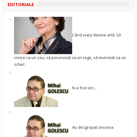
EDITORIALE
Când viața devine artă: Să
creezi ca un zeu, să poruncești ca un rege, să muncești ca un
sclav!
N-a fost circ...
Au dezgropat securea