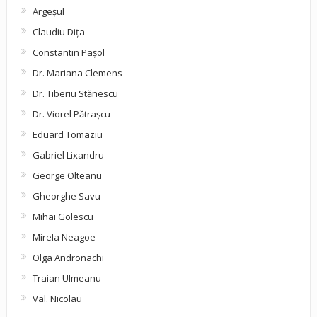
Argeşul
Claudiu Diţa
Constantin Pașol
Dr. Mariana Clemens
Dr. Tiberiu Stănescu
Dr. Viorel Pătraşcu
Eduard Tomaziu
Gabriel Lixandru
George Olteanu
Gheorghe Savu
Mihai Golescu
Mirela Neagoe
Olga Andronachi
Traian Ulmeanu
Val. Nicolau