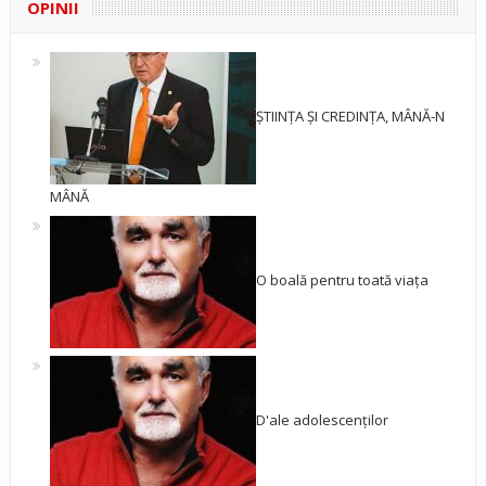
OPINII
ȘTIINȚA ȘI CREDINȚA, MÂNĂ-N
MÂNĂ
O boală pentru toată viața
D'ale adolescenților