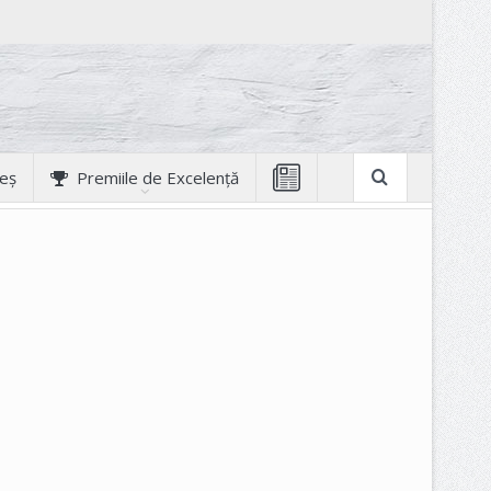
geș
Premiile de Excelență