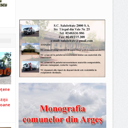
ețene
iții
ioane