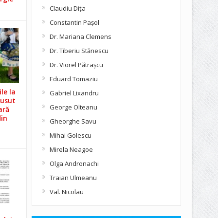
Claudiu Diţa
Constantin Pașol
Dr. Mariana Clemens
Dr. Tiberiu Stănescu
Dr. Viorel Pătraşcu
Eduard Tomaziu
le la
Gabriel Lixandru
Cusut
George Olteanu
ară
din
Gheorghe Savu
Mihai Golescu
Mirela Neagoe
Olga Andronachi
Traian Ulmeanu
Val. Nicolau