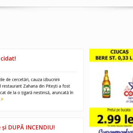
cidat!
e de cercetări, cauza izbucnirii
ul restaurant Zahana din Pitești a fost
ecat de la o țigară nestinsă, aruncată în
e
e şi DUPĂ INCENDIU!