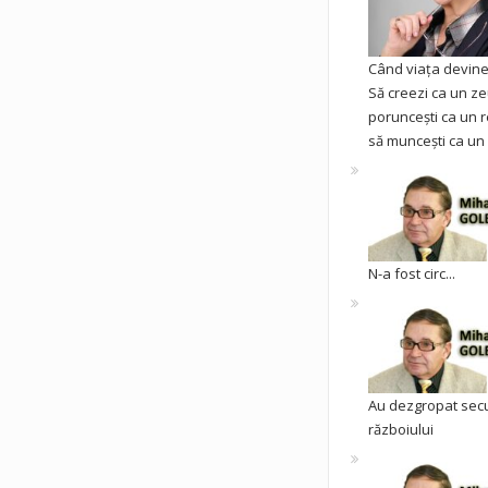
Când viața devine 
Să creezi ca un ze
poruncești ca un r
să muncești ca un 
N-a fost circ...
Au dezgropat sec
războiului