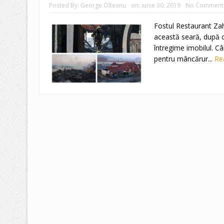
Posted By:
George Olteanu
on:
iunie 30, 2019
No Comment
Fostul Restaurant Zah
această seară, după ce
întregime imobilul. Câ
pentru mâncărur...
Re