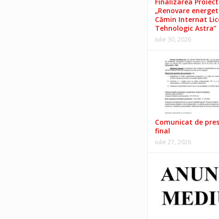
Finalizarea Proiect
„Renovare energet
Cămin Internat Lic
Tehnologic Astra”
iulie 30, 2026
Comunicat de pre
final
iulie 27, 2026