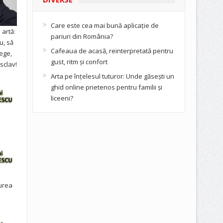
Care este cea mai bună aplicație de
artă:
pariuri din România?
u, să
Cafeaua de acasă, reinterpretată pentru
ege,
gust, ritm și confort
sclav!
Arta pe înțelesul tuturor: Unde găsești un
ghid online prietenos pentru familii și
liceeni?
urea