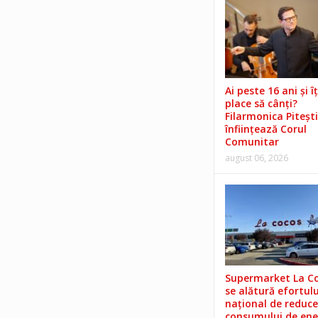
Ai peste 16 ani și îț
place să cânți?
Filarmonica Pitești
înființează Corul
Comunitar
august 06, 2026
Supermarket La C
se alătură efortulu
național de reduce
consumului de ene