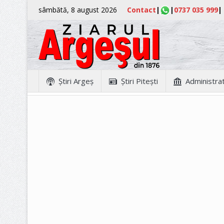
sâmbătă, 8 august 2026
Contact
|
|
0737 035 999
|
Ştiri Argeş
Ştiri Piteşti
Administrat