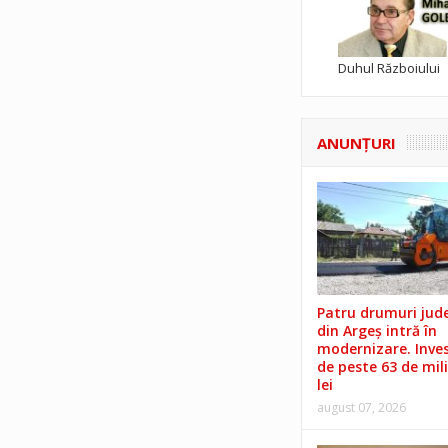
Duhul Războiului
ANUNŢURI
Patru drumuri jud
din Argeș intră în
modernizare. Invest
de peste 63 de mil
lei
august 07, 2026