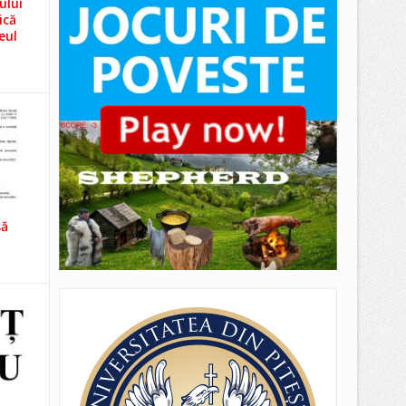
ului
ică
eul
să