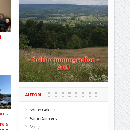
i
AUTORI
Adrian Golescu
ocos
Adrian Simeanu
i
re a
Argeşul
rgie