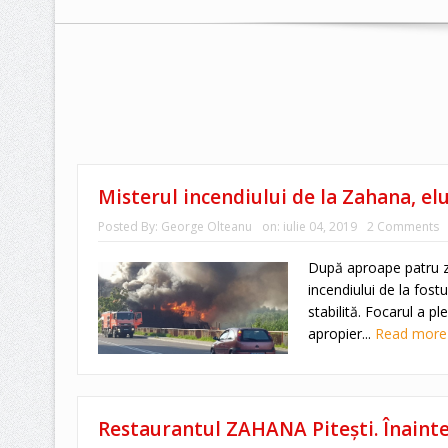
Misterul incendiului de la Zahana, elu
Posted By:
George Olteanu
on:
iulie 04, 2019
2 Comments
După aproape patru zil
incendiului de la fost
stabilită. Focarul a pl
apropier...
Read mor
Restaurantul ZAHANA Piteşti. Înaint