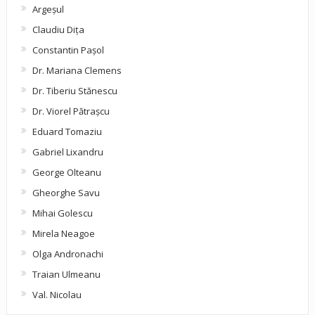
Argeşul
Claudiu Diţa
Constantin Pașol
Dr. Mariana Clemens
Dr. Tiberiu Stănescu
Dr. Viorel Pătraşcu
Eduard Tomaziu
Gabriel Lixandru
George Olteanu
Gheorghe Savu
Mihai Golescu
Mirela Neagoe
Olga Andronachi
Traian Ulmeanu
Val. Nicolau