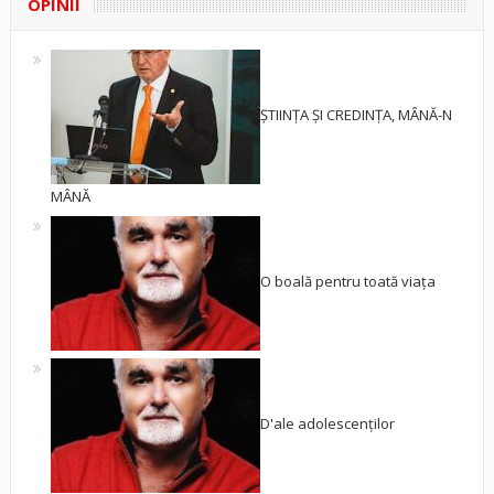
OPINII
ȘTIINȚA ȘI CREDINȚA, MÂNĂ-N
MÂNĂ
O boală pentru toată viața
D'ale adolescenților