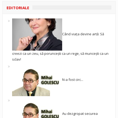
EDITORIALE
Când viața devine artă: Să
creezi ca un zeu, să poruncești ca un rege, să muncești ca un
sclav!
N-a fost circ...
Au dezgropat securea