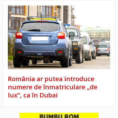
România ar putea introduce
numere de înmatriculare „de
lux”, ca în Dubai