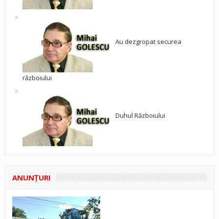
Au dezgropat securea
războiului
Duhul Războiului
ANUNŢURI