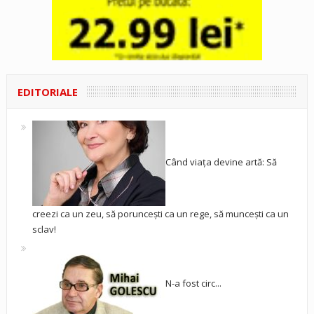
EDITORIALE
Când viața devine artă: Să
creezi ca un zeu, să poruncești ca un rege, să muncești ca un
sclav!
N-a fost circ...