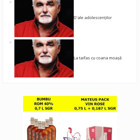
D'ale adolescenților
La taifas cu coana moașă