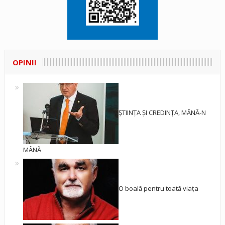
OPINII
ȘTIINȚA ȘI CREDINȚA, MÂNĂ-N
MÂNĂ
O boală pentru toată viața