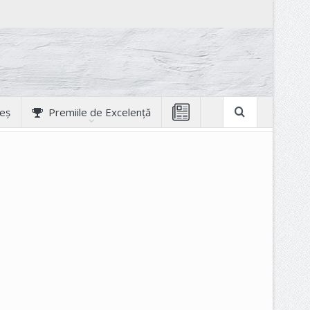
geș
Premiile de Excelență