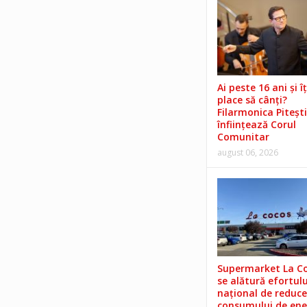
Ai peste 16 ani și îț
place să cânți?
Filarmonica Pitești
înființează Corul
Comunitar
august 06, 2026
Supermarket La C
se alătură efortulu
național de reduce
consumului de ene