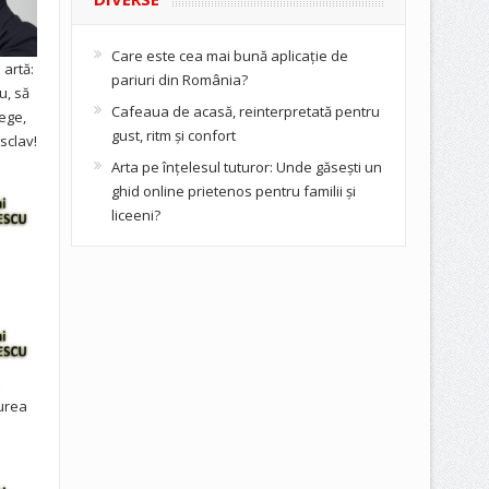
Care este cea mai bună aplicație de
artă:
pariuri din România?
u, să
Cafeaua de acasă, reinterpretată pentru
ege,
gust, ritm și confort
sclav!
Arta pe înțelesul tuturor: Unde găsești un
ghid online prietenos pentru familii și
liceeni?
urea