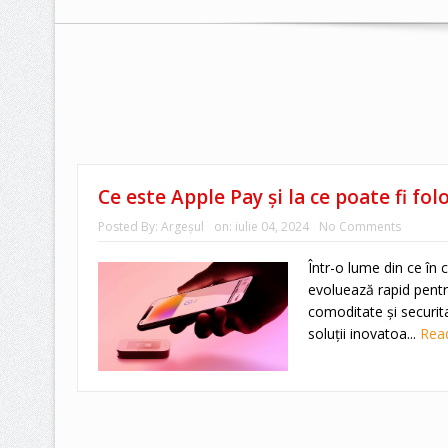
Ce este Apple Pay și la ce poate fi folo
Posted By:
Argeşul
on:
iulie 04, 2024
No Comments
Într-o lume din ce în 
evoluează rapid pent
comoditate și securit
soluții inovatoa...
Rea