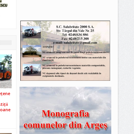
ețene
iții
ioane