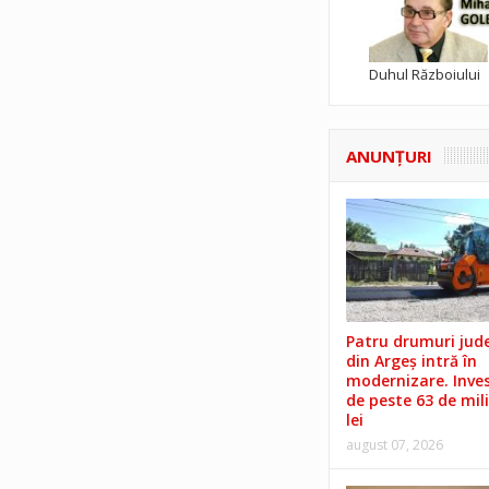
Duhul Războiului
ANUNŢURI
Patru drumuri jud
din Argeș intră în
modernizare. Invest
de peste 63 de mil
lei
august 07, 2026