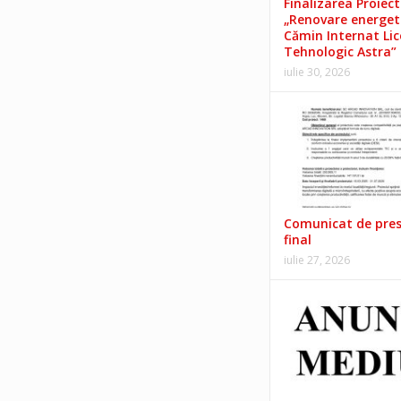
Finalizarea Proiect
„Renovare energet
Cămin Internat Lic
Tehnologic Astra”
iulie 30, 2026
Comunicat de pre
final
iulie 27, 2026