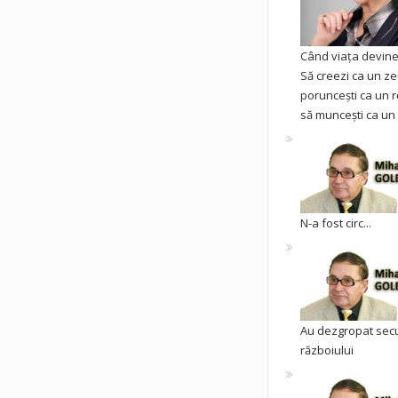
Când viața devine 
Să creezi ca un ze
poruncești ca un r
să muncești ca un 
N-a fost circ...
Au dezgropat sec
războiului