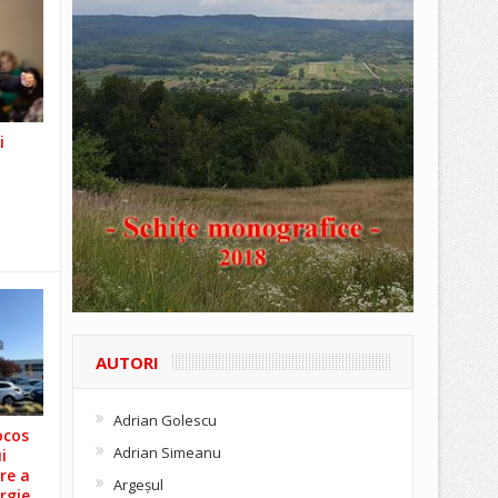
i
AUTORI
Adrian Golescu
ocos
Adrian Simeanu
i
re a
Argeşul
rgie