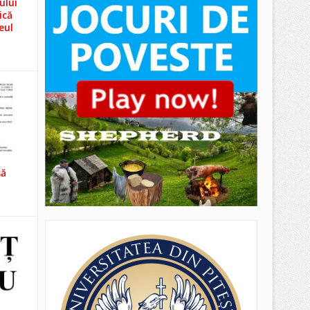
ului
ică
eul
să