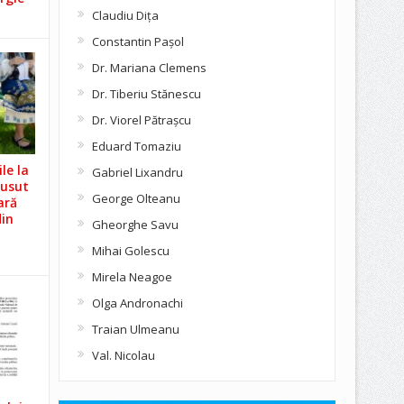
Claudiu Diţa
Constantin Pașol
Dr. Mariana Clemens
Dr. Tiberiu Stănescu
Dr. Viorel Pătraşcu
Eduard Tomaziu
le la
Gabriel Lixandru
Cusut
George Olteanu
ară
din
Gheorghe Savu
Mihai Golescu
Mirela Neagoe
Olga Andronachi
Traian Ulmeanu
Val. Nicolau