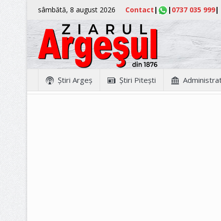
sâmbătă, 8 august 2026
Contact
|
|
0737 035 999
|
Ştiri Argeş
Ştiri Piteşti
Administrat