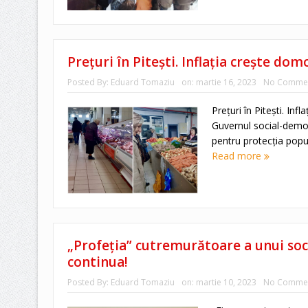
Prețuri în Pitești. Inflația crește domo
Posted By:
Eduard Tomaziu
on:
martie 16, 2023
No Comme
Prețuri în Pitești. Infl
Guvernul social-democ
pentru protecția popul
Read more
„Profeția” cutremurătoare a unui soci
continua!
Posted By:
Eduard Tomaziu
on:
martie 10, 2023
No Comme