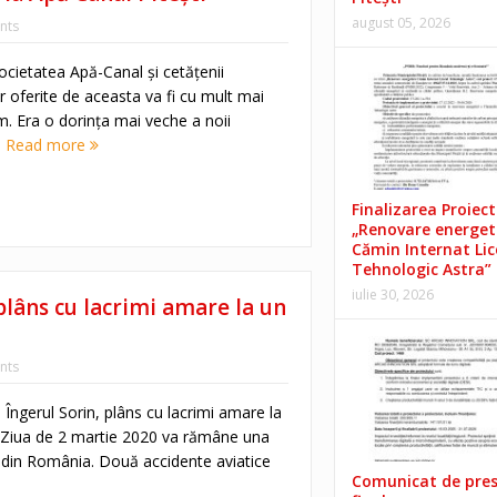
august 05, 2026
nts
cietatea Apă-Canal și cetățenii
lor oferite de aceasta va fi cu mult mai
. Era o dorința mai veche a noii
.
Read more
Finalizarea Proiect
„Renovare energet
Cămin Internat Lic
Tehnologic Astra”
iulie 30, 2026
 plâns cu lacrimi amare la un
nts
. Îngerul Sorin, plâns cu lacrimi amare la
e. Ziua de 2 martie 2020 va rămâne una
 din România. Două accidente aviatice
Comunicat de pre