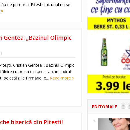
ău de primar al Piteștiului, unul nu se
e
an Gentea: „Bazinul Olimpic
s
Piteşti, Cristian Gentea: „Bazinul Olimpic
tâlnire cu presa din acest an, în cadrul
 loc astăzi la Primărie, e...
Read more
EDITORIALE
che biserică din Pitești!