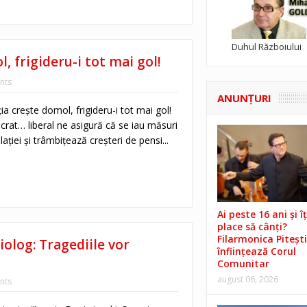
Duhul Războiului
l, frigideru-i tot mai gol!
nts
ANUNŢURI
ația crește domol, frigideru-i tot mai gol!
rat… liberal ne asigură că se iau măsuri
ației și trâmbițează creșteri de pensi...
Ai peste 16 ani și îț
place să cânți?
Filarmonica Pitești
olog: Tragediile vor
înființează Corul
Comunitar
august 06, 2026
nts