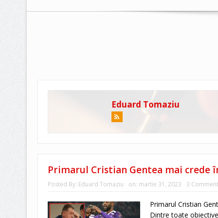
Eduard Tomaziu
Primarul Cristian Gentea mai crede în
Posted By:
Eduard Tomaziu
on:
martie 31, 2023
3 Comment
Primarul Cristian Gent
Dintre toate obiective