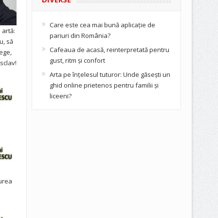
Care este cea mai bună aplicație de
artă:
pariuri din România?
u, să
Cafeaua de acasă, reinterpretată pentru
ege,
gust, ritm și confort
sclav!
Arta pe înțelesul tuturor: Unde găsești un
ghid online prietenos pentru familii și
liceeni?
urea