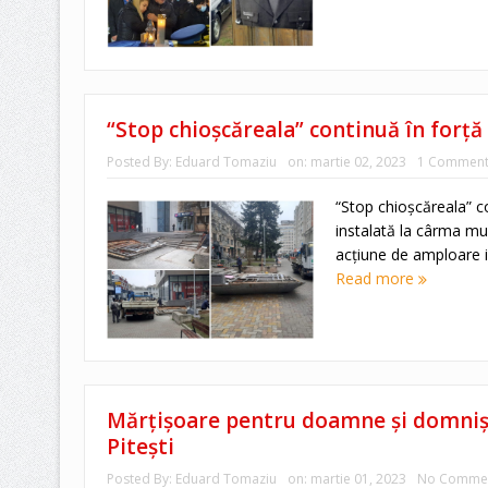
“Stop chioșcăreala” continuă în forță l
Posted By:
Eduard Tomaziu
on:
martie 02, 2023
1 Commen
“Stop chioșcăreala” co
instalată la cârma mun
acțiune de amploare in
Read more
Mărțișoare pentru doamne și domnișo
Pitești
Posted By:
Eduard Tomaziu
on:
martie 01, 2023
No Comme