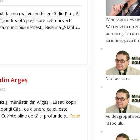
nts
ă, la cea mai veche biserică din Pitești!
Când viața devine 
 își îndreaptă pașii spre cel mai vechi
Să creezi ca un ze
a municipiului Pitești, Biserica „Sfântu...
poruncești ca un r
să muncești ca un 
N-a fost circ...
 din Argeş
nts
ici și mănăstiri din Argeş. „Lăsați copiii
 opriți! Căci, ca a unora ca ei, este
 Cuvinte pline de tâlc, profunde ș...
Read
Au dezgropat sec
războiului