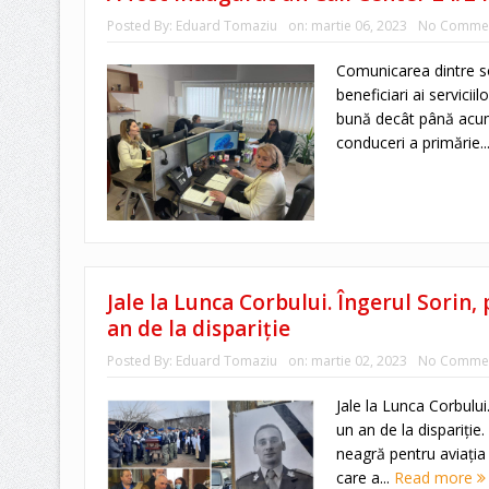
Posted By:
Eduard Tomaziu
on:
martie 06, 2023
No Comme
Comunicarea dintre so
beneficiari ai servicii
bună decât până acum
conduceri a primărie..
Jale la Lunca Corbului. Îngerul Sorin,
an de la dispariție
Posted By:
Eduard Tomaziu
on:
martie 02, 2023
No Comme
Jale la Lunca Corbului
un an de la dispariți
neagră pentru aviația
care a...
Read more