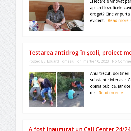
„Fiecare e vinovat pen
aplica filozoficele cuv
drogat? Cine ar purta 
evident...
Read more
Testarea antidrog în școli, proiect mo
Posted By:
Eduard Tomaziu
on:
martie 10, 2023
No Comme
Anul trecut, doi tine
substanțe interzise. C
opinia publică, iar do
de...
Read more
A fost inaugurat un Call Center 24/24