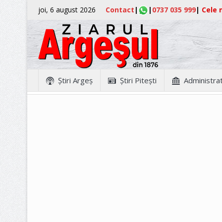
joi, 6 august 2026
Contact
|
|
0737 035 999
|
Cele m
Ştiri Argeş
Ştiri Piteşti
Administrat