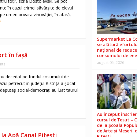
tru toți”, scria Dostoievski. Se pot
inte în cazul crimei săvârșite de elevul
pe umeri povara vinovăției, în afară,
Supermarket La C
se alătură efortulu
național de reduce
rt în fașă
consumului de ene
august 05, 2026
nts
ri au decedat pe fondul cosumului de
azul petrecut în județul Bistrița a șocat
i deputați social-democrați au luat taurul
Au început înscrieri
cursul de Țesut – 
de la Școala Popul
de Arte și Meserii 
 la Apă Canal Piteşti
Pitești