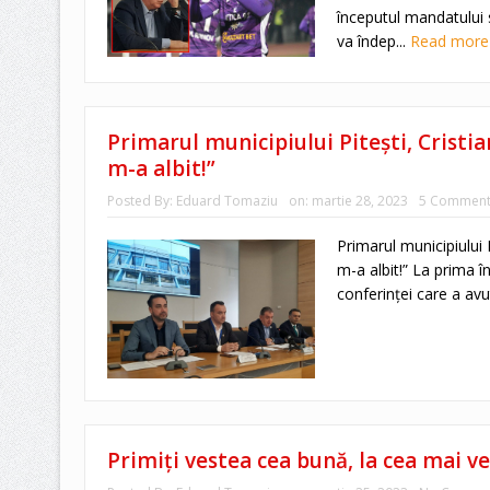
începutul mandatului s
va îndep...
Read mor
Primarul municipiului Piteşti, Cristi
m-a albit!”
Posted By:
Eduard Tomaziu
on:
martie 28, 2023
5 Comment
Primarul municipiului 
m-a albit!” La prima în
conferinței care a avut
Primiți vestea cea bună, la cea mai ve