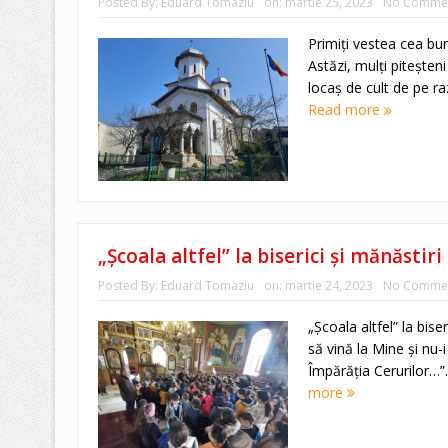
Posted By:
Eduard Tomaziu
on:
martie 25, 2023
No Comme
Primiți vestea cea bun
Astăzi, mulți piteșteni
locaș de cult de pe raz
Read more
„Școala altfel” la biserici și mănăstiri
Posted By:
Eduard Tomaziu
on:
martie 24, 2023
No Comme
„Școala altfel” la biser
să vină la Mine și nu-i
Împărăția Cerurilor…”.
more