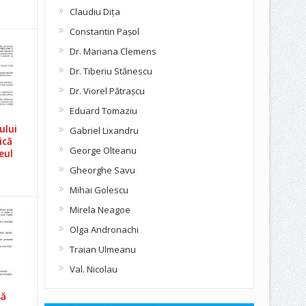
Claudiu Diţa
Constantin Pașol
Dr. Mariana Clemens
Dr. Tiberiu Stănescu
Dr. Viorel Pătraşcu
Eduard Tomaziu
ului
Gabriel Lixandru
ică
George Olteanu
eul
Gheorghe Savu
Mihai Golescu
Mirela Neagoe
Olga Andronachi
Traian Ulmeanu
Val. Nicolau
să