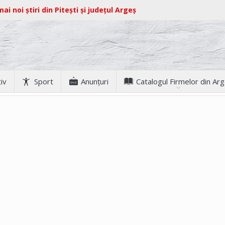
ai noi știri din Pitești și județul Argeș
iv
Sport
Anunţuri
Catalogul Firmelor din Ar