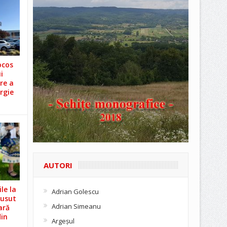
ocos
i
re a
rgie
AUTORI
le la
Adrian Golescu
Cusut
Adrian Simeanu
ară
din
Argeşul