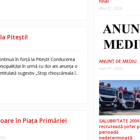
final
iulie 27, 2026
a Pitești!
t
ntinuă în forță la Pitești! Conducerea
ANUNŢ DE MEDIU
icipalității în urmă cu doi ani anunța o
iulie 27, 2026
titulată sugestiv „Stop chioșcăreala î...
are în Piața Primăriei
SALUBRITATE 2000 
recrutează șofer 
perioadă
nts
nedeterminată