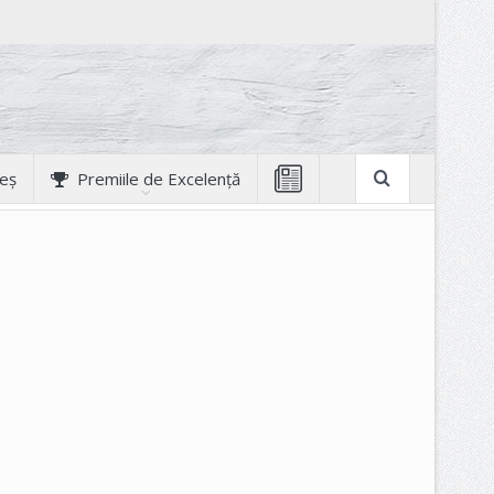
geș
Premiile de Excelență