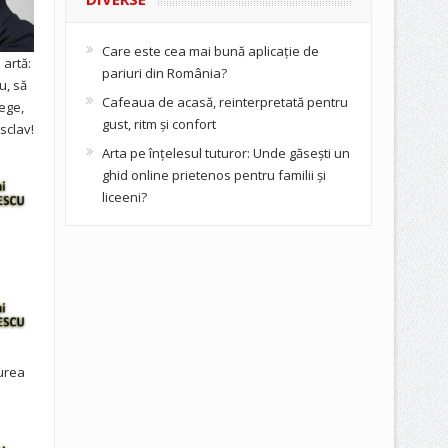
Care este cea mai bună aplicație de
artă:
pariuri din România?
u, să
Cafeaua de acasă, reinterpretată pentru
ege,
gust, ritm și confort
sclav!
Arta pe înțelesul tuturor: Unde găsești un
ghid online prietenos pentru familii și
liceeni?
urea