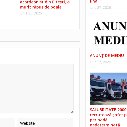
final
acordeonist din Pitești, a
murit răpus de boală
iulie 27, 2026
iunie 30, 2025
ANUNŢ DE MEDIU
iulie 27, 2026
SALUBRITATE 2000 
recrutează șofer 
perioadă
nedeterminată