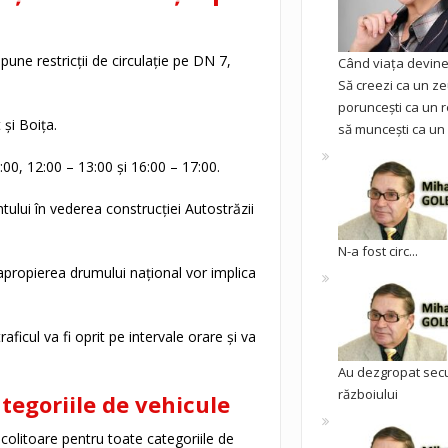
mpune restricții de circulație pe DN 7,
Când viața devine 
Să creezi ca un ze
poruncești ca un r
 și Boița.
să muncești ca un 
7:00, 12:00 – 13:00 și 16:00 – 17:00.
lui în vederea construcției Autostrăzii
N-a fost circ...
 apropierea drumului național vor implica
 traficul va fi oprit pe intervale orare și va
Au dezgropat sec
războiului
tegoriile de vehicule
ocolitoare pentru toate categoriile de