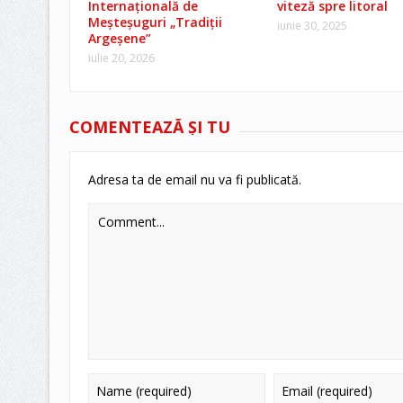
Internațională de
viteză spre litoral
Meșteșuguri „Tradiții
iunie 30, 2025
Argeșene”
iulie 20, 2026
COMENTEAZĂ ŞI TU
Adresa ta de email nu va fi publicată.