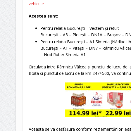
vehicule
.
Acestea sunt:
Pentru relația București – Veștem și retur:
București – A3 – Ploiești – DN1A – Brașov – DN
Pentru relația București – A1 Simeria (Nădlac II/Cl
București – A1 – Pitești – DN7 – Râmnicu Vâlce
– Nod Rutier Simeria A1.
Circulația între Râmnicu Vâlcea și punctul de lucru de 
Boița și punctul de lucru de la km 247+500, va contin
Aceasta se va desfășura conform reglementărilor legal