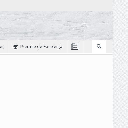
geș
Premiile de Excelență