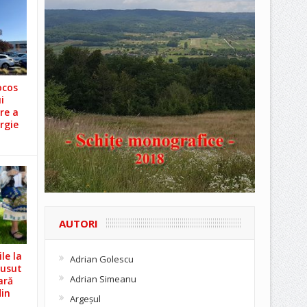
ocos
i
re a
rgie
AUTORI
le la
Adrian Golescu
Cusut
Adrian Simeanu
ară
din
Argeşul