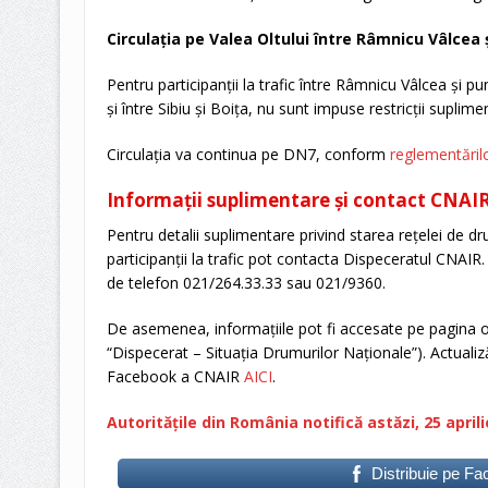
Circulația pe Valea Oltului între Râmnicu Vâlcea ș
Pentru participanții la trafic între Râmnicu Vâlcea și 
și între Sibiu și Boița, nu sunt impuse restricții suplime
Circulația va continua pe DN7, conform
reglementărilo
Informații suplimentare și contact CNAI
Pentru detalii suplimentare privind starea rețelei de dr
participanții la trafic pot contacta Dispeceratul CNAIR
de telefon 021/264.33.33 sau 021/9360.
De asemenea, informațiile pot fi accesate pe pagina 
“Dispecerat – Situația Drumurilor Naționale”). Actualiză
Facebook a CNAIR
AICI
.
Autoritățile din România notifică astăzi, 25 aprili
Distribuie pe F