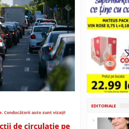
EDITORIALE
e. Conducătorii auto sunt vizați!
cții de circulație pe