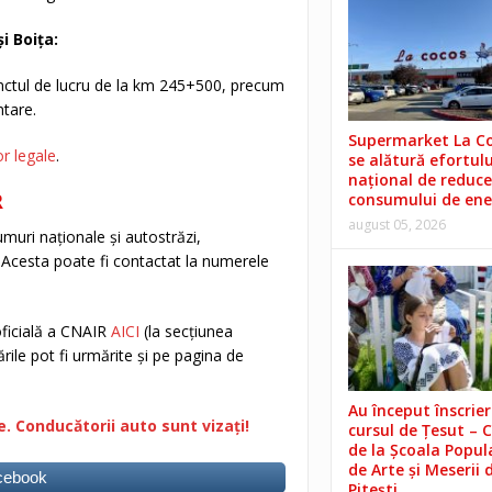
i Boița:
punctul de lucru de la km 245+500, precum
ntare.
Supermarket La C
r legale
.
se alătură efortulu
național de reduce
R
consumului de ene
august 05, 2026
umuri naționale și autostrăzi,
. Acesta poate fi contactat la numerele
oficială a CNAIR
AICI
(la secțiunea
rile pot fi urmărite și pe pagina de
Au început înscrieri
e. Conducătorii auto sunt vizați!
cursul de Țesut – 
de la Școala Popul
de Arte și Meserii 
acebook
Pitești