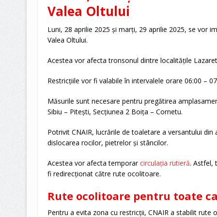
Valea Oltului
Luni, 28 aprilie 2025 și marți, 29 aprilie 2025, se vor i
Valea Oltului.
Acestea vor afecta tronsonul dintre localitățile Lazaret
Restricțiile vor fi valabile în intervalele orare 06:00 – 0
Măsurile sunt necesare pentru pregătirea amplasamentu
Sibiu – Pitești, Secțiunea 2 Boița – Cornetu.
Potrivit CNAIR, lucrările de toaletare a versantului din
dislocarea rocilor, pietrelor și stâncilor.
Acestea vor afecta temporar
circulația rutieră
. Astfel,
fi redirecționat către rute ocolitoare.
Rute ocolitoare pentru toate ca
Pentru a evita zona cu restricții, CNAIR a stabilit rute 