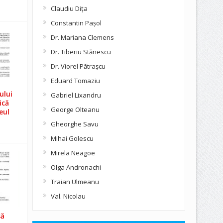
Claudiu Diţa
Constantin Pașol
Dr. Mariana Clemens
Dr. Tiberiu Stănescu
Dr. Viorel Pătraşcu
Eduard Tomaziu
ului
Gabriel Lixandru
ică
George Olteanu
eul
Gheorghe Savu
Mihai Golescu
Mirela Neagoe
Olga Andronachi
Traian Ulmeanu
Val. Nicolau
să