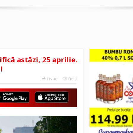
ică astăzi, 25 aprilie.
!
Listare
Email