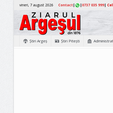
vineri, 7 august 2026
Contact
|
|
0737 035 999
|
Cel
Ştiri Argeş
Ştiri Piteşti
Administrat