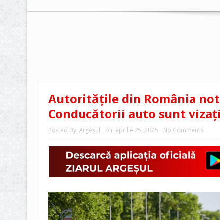
Autoritățile din România notif
Conducătorii auto sunt vizați
Posted By:
Argeşul
on:
aprilie 25, 2025
No Comments