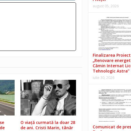
august 05, 2026
Finalizarea Proiect
„Renovare energet
Cămin Internat Lic
Tehnologic Astra”
iulie 30, 2026
 se
O viață curmată la doar 28
Comunicat de pre
 de
de ani. Cristi Marin, tânăr