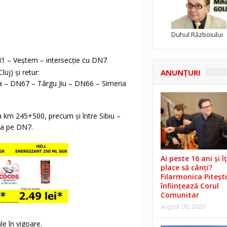
Duhul Războiului
1 – Veștem – intersecție cu DN7.
uj) și retur:
ANUNŢURI
a – DN67 – Târgu Jiu – DN66 – Simeria
la km 245+500, precum și între Sibiu –
ua pe DN7.
Ai peste 16 ani și îț
place să cânți?
Filarmonica Pitești
înființează Corul
Comunitar
august 06, 2026
e în vigoare.