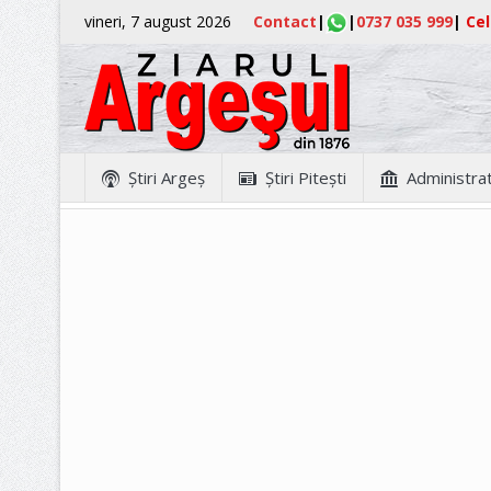
vineri, 7 august 2026
Contact
|
|
0737 035 999
|
Cel
Ştiri Argeş
Ştiri Piteşti
Administrat