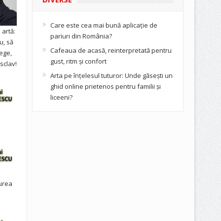
Care este cea mai bună aplicație de
artă:
pariuri din România?
u, să
Cafeaua de acasă, reinterpretată pentru
ege,
gust, ritm și confort
sclav!
Arta pe înțelesul tuturor: Unde găsești un
ghid online prietenos pentru familii și
liceeni?
urea