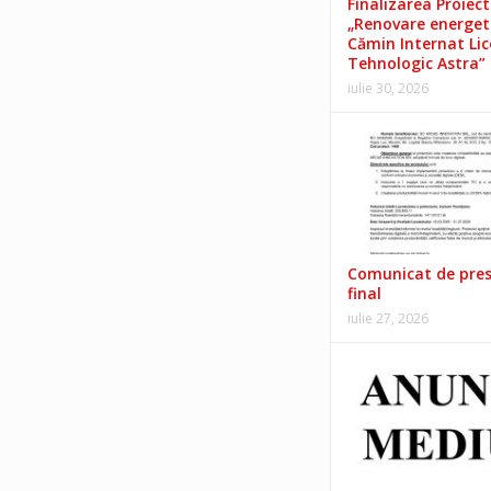
Finalizarea Proiect
„Renovare energet
Cămin Internat Lic
Tehnologic Astra”
iulie 30, 2026
Comunicat de pre
final
iulie 27, 2026