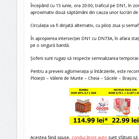
Începând cu 15 iunie, ora 20:00, traficul pe DN1, în zon
aproximativ două săptămâni din cauza unor lucrări de în
Circulația va fi dirijată alternativ, cu piloți ziua și se
În apropierea intersecției DN1 cu DN73A, în afara stați
pe o singură bandă.
Șoferii sunt rugați să respecte semnalizarea temporară 
Pentru a preveni aglomerația și întârzierile, este rec
Ploiești – Vălenii de Munte – Cheia – Săcele – Brașov, v
Acestea fiind spuse,
conducătorii auto
sunt sfătuiți să 