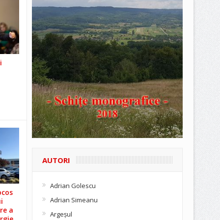
i
AUTORI
Adrian Golescu
ocos
Adrian Simeanu
i
re a
Argeşul
rgie