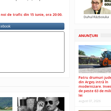
oi de trafic din 15 iunie, ora 20:00.
Duhul Războiului
acebook
ANUNŢURI
Patru drumuri jud
din Argeș intră în
modernizare. Invest
de peste 63 de mil
lei
august 07, 2026