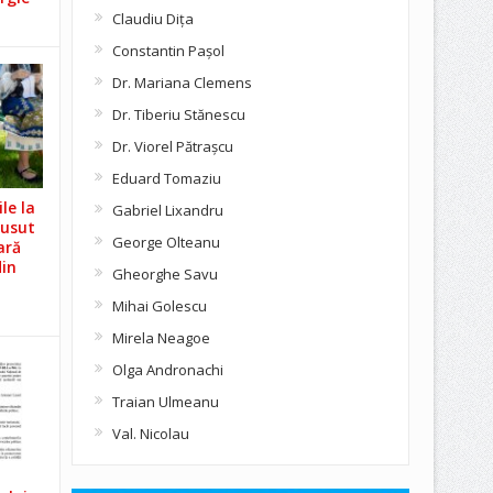
Claudiu Diţa
Constantin Pașol
Dr. Mariana Clemens
Dr. Tiberiu Stănescu
Dr. Viorel Pătraşcu
Eduard Tomaziu
le la
Gabriel Lixandru
Cusut
George Olteanu
ară
din
Gheorghe Savu
Mihai Golescu
Mirela Neagoe
Olga Andronachi
Traian Ulmeanu
Val. Nicolau