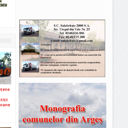
ețene
iții
ioane