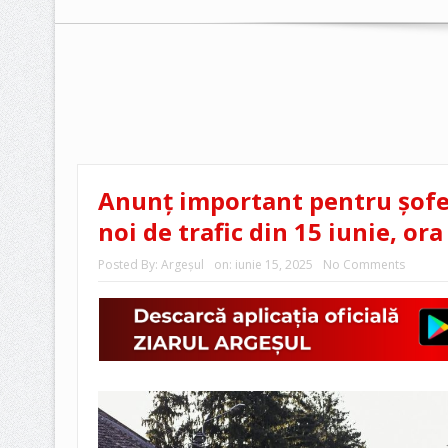
Anunț important pentru șoferi
noi de trafic din 15 iunie, ora
Posted By:
Argeşul
on:
iunie 15, 2025
No Comments