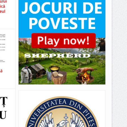
ului
ică
eul
să