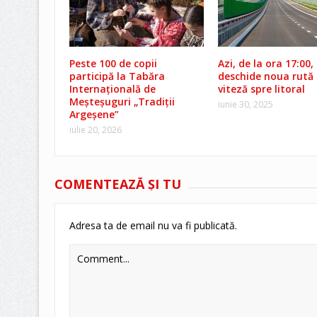
Peste 100 de copii
Azi, de la ora 17:00,
participă la Tabăra
deschide noua rută
Internațională de
viteză spre litoral
Meșteșuguri „Tradiții
iunie 30, 2025
Argeșene”
iulie 20, 2026
COMENTEAZĂ ŞI TU
Adresa ta de email nu va fi publicată.