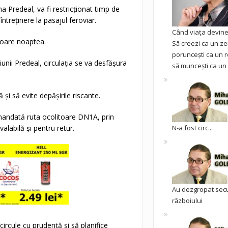
a Predeal, va fi restricționat timp de
treținere la pasajul feroviar.
Când viața devine 
mafoare noaptea.
Să creezi ca un ze
poruncești ca un r
unii Predeal, circulația se va desfășura
să muncești ca un 
și să evite depășirile riscante.
omandată ruta ocolitoare DN1A, prin
alabilă și pentru retur.
N-a fost circ...
Au dezgropat sec
războiului
circule cu prudență și să planifice