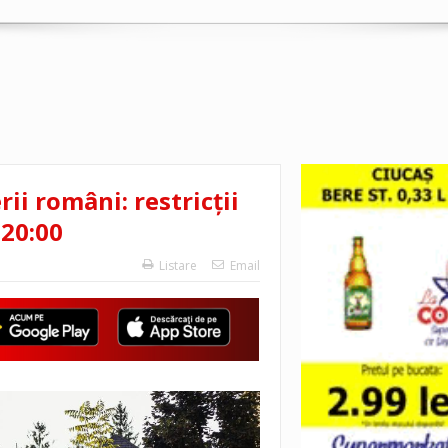
i români: restricții
 20:00
Listare
Email