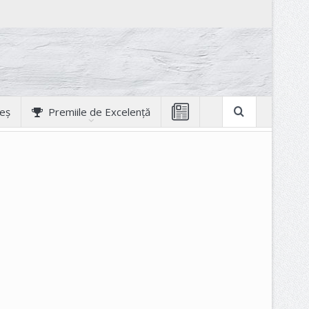
geș
Premiile de Excelență