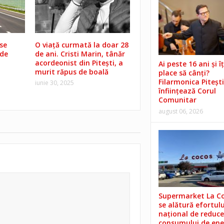
 se
O viață curmată la doar 28
 de
de ani. Cristi Marin, tânăr
acordeonist din Pitești, a
Ai peste 16 ani și îț
murit răpus de boală
place să cânți?
Filarmonica Pitești
iunie 30, 2025
înființează Corul
Comunitar
august 06, 2026
Supermarket La C
se alătură efortulu
național de reduce
consumului de ene