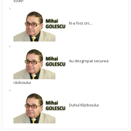
sclav!
N-a fost circ...
Au dezgropat securea
războiului
Duhul Războiului