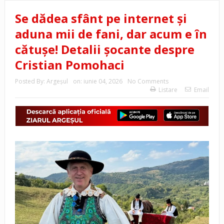
Se dădea sfânt pe internet și
aduna mii de fani, dar acum e în
cătușe! Detalii șocante despre
Cristian Pomohaci
Posted By:
Argeşul
on:
iunie 04, 2026
No Comments
Listare
Email