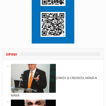
OPINII
ȘTIINȚA ȘI CREDINȚA, MÂNĂ-N
MÂNĂ