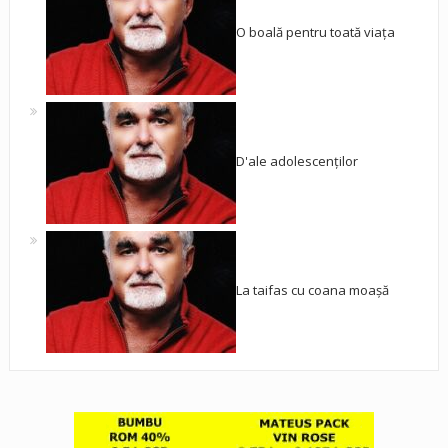
O boală pentru toată viața
D'ale adolescenților
La taifas cu coana moașă