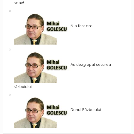
sclav!
N-a fost circ...
Au dezgropat securea
războiului
Duhul Războiului