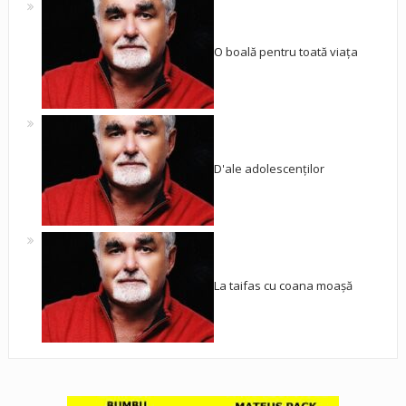
O boală pentru toată viața
D'ale adolescenților
La taifas cu coana moașă