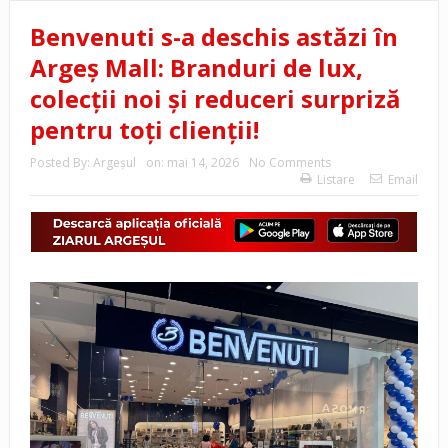
Benvenuti s-a deschis astăzi în
Argeș Mall: Branduri de lux,
colecții noi și reduceri surpriză
pentru toți clienții!
Posted By:
Argeşul
on:
mai 14, 2026
No Comments
Listare
Email