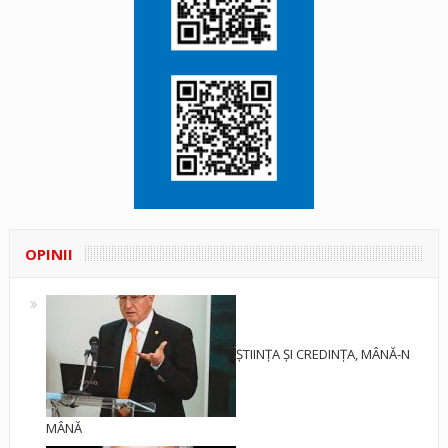
OPINII
ȘTIINȚA ȘI CREDINȚA, MÂNĂ-N
MÂNĂ