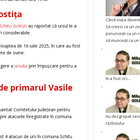
ostița
Când viața devine 
chitu Golești
au raportat că ursul le-a
Să creezi ca un ze
i considerabile.
poruncești ca un r
să muncești ca un 
noaptea de 16 iulie 2025, în care au fost
ete de ovine.
ragere a
ursului
prin împușcare pentru a
N-a fost circ...
de primarul Vasile
înaintat Comitetului Județean pentru
spre atacurile înregistrate în comuna
Au dezgropat sec
războiului
ost 4 atacuri de urs în comuna Schitu