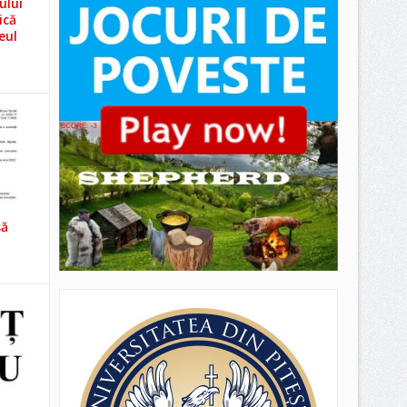
ului
ică
eul
să