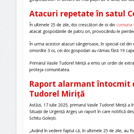
Atacuri repetate în satul C
În ultimele 25 de zile, doi crescători de oi din
comuna S
atacat gospodăriile de patru ori, provocându-le pierder
În urma acestor atacuri sângeroase, în special cel din 
omorâte 3 oi, cei doi gospodari au rămas fără 19 cap
Primarul Vasile Tudorel Miriță a emis un ordin de ext
proteja comunitatea.
Raport alarmant întocmit 
Tudorel Miriță
Astăzi, 17 iulie 2025, primarul Vasile Tudorel Miriță a 
Situații de Urgență Argeș un raport în care notifică de
Schitu Golești.
„Având în vedere faptul că, în ultimele 25 de zile, au f