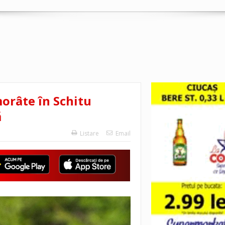
morâte în Schitu
ă
Listare
Email