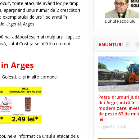
 locuit, toate atacurile având loc pe timp
e, aparținând unui număr de 2 crescători
a exemplarului de urs”, se arată în
Duhul Războiului
 de Urgență Argeș.
0 ha, adăpostesc mai mulți urși, fapt ce
ivă, satul Costița se află în cea mai
ANUNŢURI
din Argeș
 Golești, ci și în alte comune.
Patru drumuri jud
din Argeș intră în
modernizare. Invest
de peste 63 de mil
lei
august 07, 2026
i, ne-a informat că ursul a atacat de 6