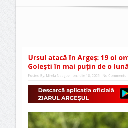
Ursul atacă în Argeș: 19 oi o
Golești în mai puțin de o lun
Posted By:
Mirela Neagoe
on:
iulie 18, 2025
No Comments