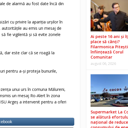
nale de alarmă au fost date încă din
ări cu privire la apariția urșilor în
 autoritățile au emis un mesaj de
ă fie vigilentă și să evite zonele
Ai peste 16 ani și îț
place să cânți?
Filarmonica Pitești
înființează Corul
ă, dar este clar că se roagă la
Comunitar
august 06, 2026
suri pentru a-și proteja bunurile,
rezența unui urs în comuna Mălureni,
ransmis un mesaj Ro-Alert în zona
SU Argeș a intervenit pentru a oferi
Supermarket La C
se alătură efortulu
acebook
național de reduce
consumului de ene