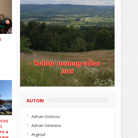
i
AUTORI
Adrian Golescu
ocos
Adrian Simeanu
i
re a
Argeşul
rgie