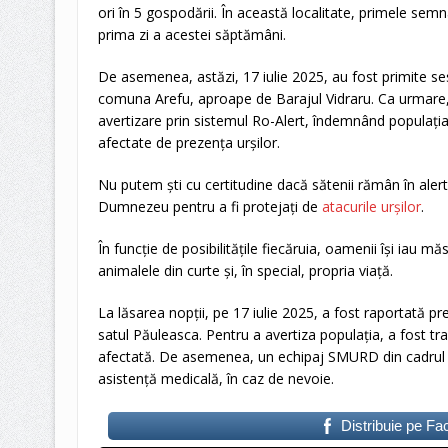
ori în 5 gospodării. În această localitate, primele sem
prima zi a acestei săptămâni.
De asemenea, astăzi, 17 iulie 2025, au fost primite sesiz
comuna Arefu, aproape de Barajul Vidraru. Ca urmare,
avertizare prin sistemul Ro-Alert, îndemnând populația s
afectate de prezența urșilor.
Nu putem ști cu certitudine dacă sătenii rămân în alert
Dumnezeu pentru a fi protejați de
atacurile urșilor
.
În funcție de posibilitățile fiecăruia, oamenii își iau mă
animalele din curte și, în special, propria viață.
La lăsarea nopții, pe 17 iulie 2025, a fost raportată p
satul Păuleasca. Pentru a avertiza populația, a fost t
afectată. De asemenea, un echipaj SMURD din cadrul I
asistență medicală, în caz de nevoie.
Distribuie pe F