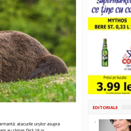
EDITORIALE
mantă: atacurile urșilor asupra
ăteni au rămas fără 19 oi.