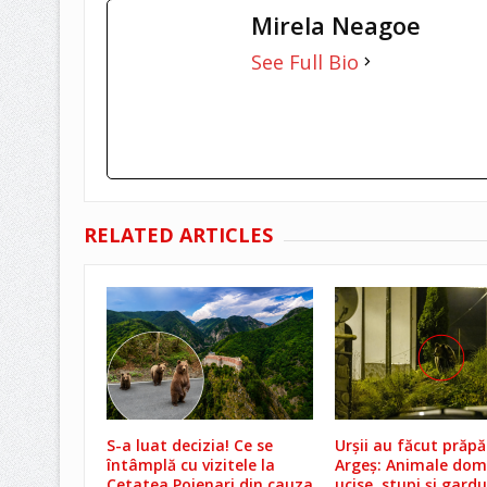
Mirela Neagoe
See Full Bio
RELATED ARTICLES
S-a luat decizia! Ce se
Urșii au făcut prăpă
întâmplă cu vizitele la
Argeș: Animale dom
Cetatea Poienari din cauza
ucise, stupi și gardu