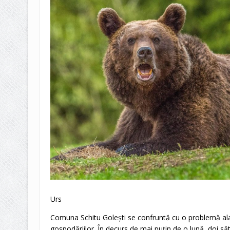
Urs
Comuna Schitu Golești se confruntă cu o problemă alar
gospodăriilor. În decurs de mai puțin de o lună, doi s