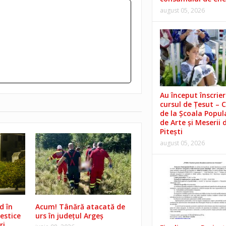
august 05, 2026
Au început înscrieri
cursul de Țesut – 
de la Școala Popul
de Arte și Meserii 
Pitești
august 05, 2026
d în
Acum! Tânără atacată de
estice
urs în județul Argeș
ri