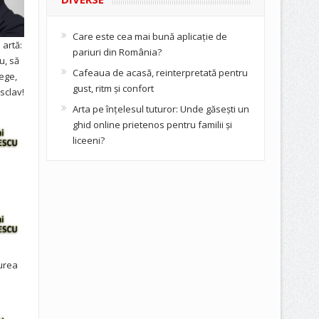
Care este cea mai bună aplicație de
artă:
pariuri din România?
u, să
Cafeaua de acasă, reinterpretată pentru
ege,
gust, ritm și confort
sclav!
Arta pe înțelesul tuturor: Unde găsești un
ghid online prietenos pentru familii și
liceeni?
urea