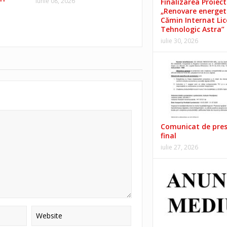
iunie 08, 2026
Finalizarea Proiect
„Renovare energet
Cămin Internat Lic
Tehnologic Astra”
iulie 30, 2026
Comunicat de pre
final
iulie 27, 2026