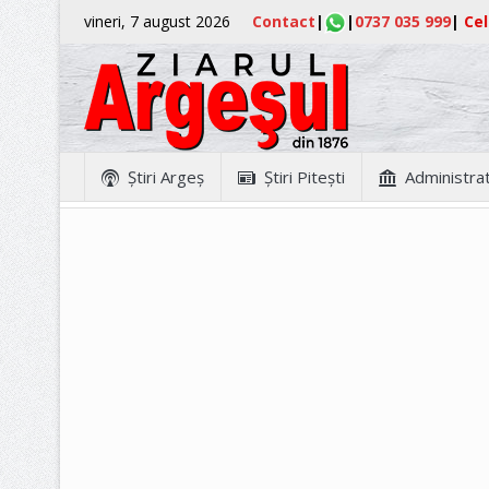
vineri, 7 august 2026
Contact
|
|
0737 035 999
|
Cel
Ştiri Argeş
Ştiri Piteşti
Administrat