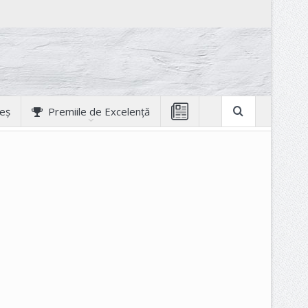
geș
Premiile de Excelență