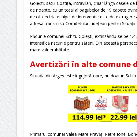
Golești, satul Costița, intravilan, chiar lângă casele de
de noapte, cu un total al pagubelor de 19 capete ovin
de oi, decizia echipei de intervenție este de extragere 
adresa transmisă Comitetului Județean pentru Situații
Pădurile comunei Schitu Golești, extinzându-se pe 1.40
intensifică riscurile pentru săteni. Din această perspect
mare vulnerabilitate.
Avertizări în alte comune 
Situația din Argeș este îngrijorătoare, nu doar în Schitu
Primarul comunei Valea Mare Pravăț, Petre Ionel Bonco