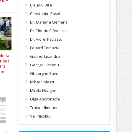
Claudiu Diţa
Constantin Pașol
Dr. Mariana Clemens
Dr. Tiberiu Stănescu
Dr. Viorel Pătraşcu
Eduard Tomaziu
le la
Gabriel Lixandru
Cusut
George Olteanu
ară
din
Gheorghe Savu
Mihai Golescu
Mirela Neagoe
Olga Andronachi
Traian Ulmeanu
Val. Nicolau