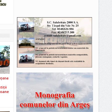
ețene
iții
ioane