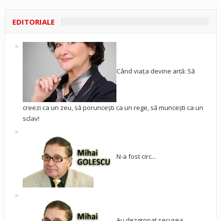
EDITORIALE
Când viața devine artă: Să
creezi ca un zeu, să poruncești ca un rege, să muncești ca un
sclav!
N-a fost circ...
Au dezgropat securea