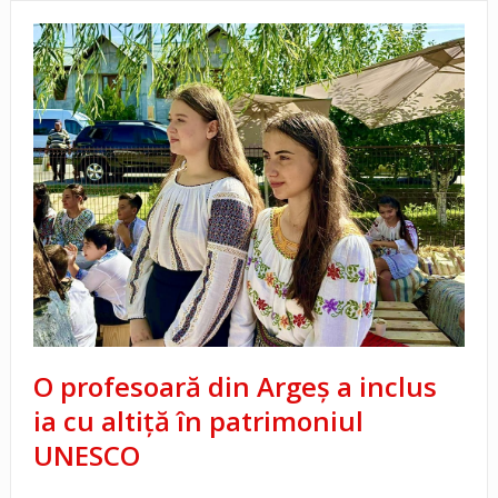
O profesoară din Argeș a inclus
ia cu altiță în patrimoniul
UNESCO