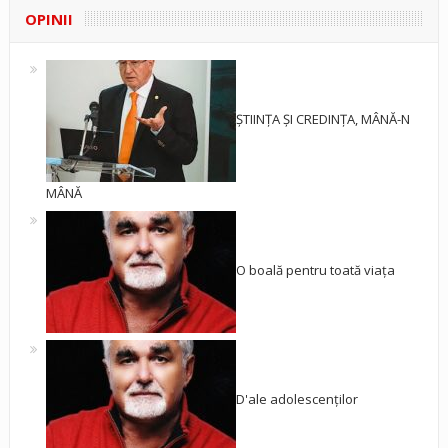
OPINII
ȘTIINȚA ȘI CREDINȚA, MÂNĂ-N
MÂNĂ
O boală pentru toată viața
D'ale adolescenților