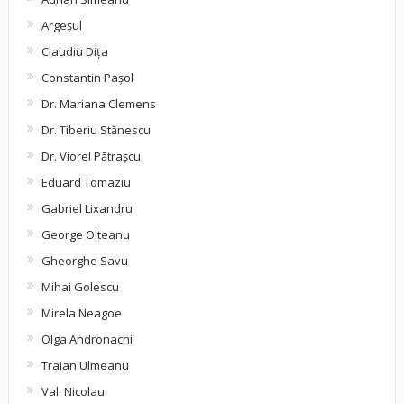
Argeşul
Claudiu Diţa
Constantin Pașol
Dr. Mariana Clemens
Dr. Tiberiu Stănescu
Dr. Viorel Pătraşcu
Eduard Tomaziu
Gabriel Lixandru
George Olteanu
Gheorghe Savu
Mihai Golescu
Mirela Neagoe
Olga Andronachi
Traian Ulmeanu
Val. Nicolau