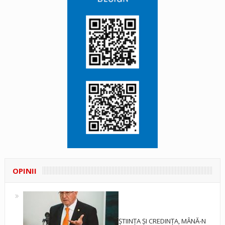
OPINII
ȘTIINȚA ȘI CREDINȚA, MÂNĂ-N