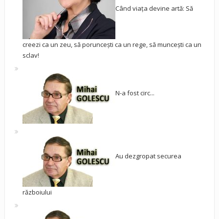
Când viața devine artă: Să
creezi ca un zeu, să poruncești ca un rege, să muncești ca un
sclav!
N-a fost circ...
Au dezgropat securea
războiului