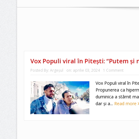
Vox Populi viral în Pitești: “Putem și
Posted By:
Argeşul
on:
aprilie 03, 2024
1 Comment
Vox Populi viral în Pi
Propunerea ca hiperma
duminica a stârnit ma
dar și a...
Read more