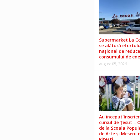
Supermarket La C
se alătură efortulu
național de reduce
consumului de ene
august 05, 2026
Au început înscrieri
cursul de Țesut – 
de la Școala Popul
de Arte și Meserii 
Pitești