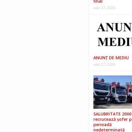
final
iulie 27, 2026
ANUNŢ DE MEDIU
iulie 27, 2026
SALUBRITATE 2000 
recrutează șofer 
perioadă
nedeterminată