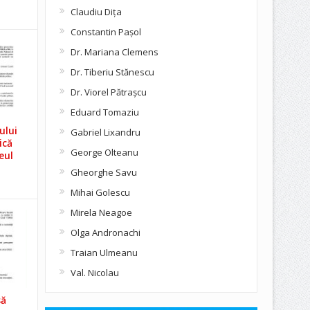
Claudiu Diţa
Constantin Pașol
Dr. Mariana Clemens
Dr. Tiberiu Stănescu
Dr. Viorel Pătraşcu
Eduard Tomaziu
ului
Gabriel Lixandru
ică
George Olteanu
eul
Gheorghe Savu
Mihai Golescu
Mirela Neagoe
Olga Andronachi
Traian Ulmeanu
Val. Nicolau
să