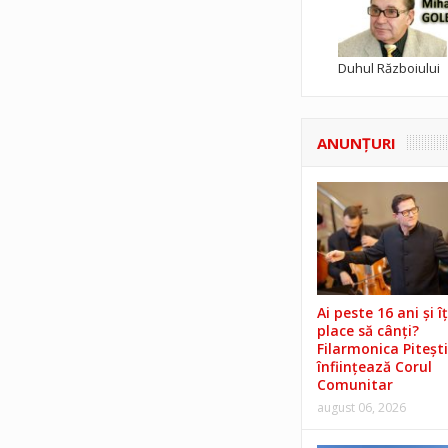
Duhul Războiului
ANUNŢURI
Ai peste 16 ani și îț
place să cânți?
Filarmonica Pitești
înființează Corul
Comunitar
august 06, 2026