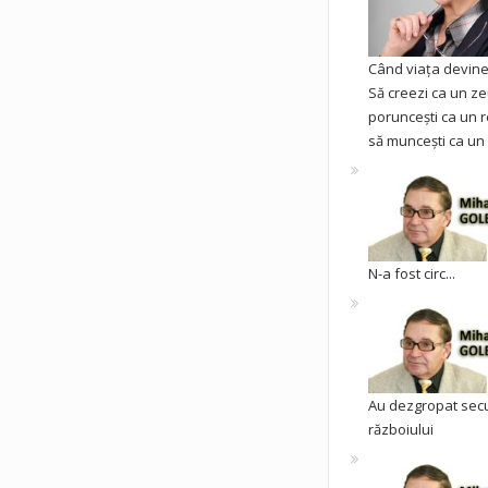
Când viața devine 
Să creezi ca un ze
poruncești ca un r
să muncești ca un 
N-a fost circ...
Au dezgropat sec
războiului