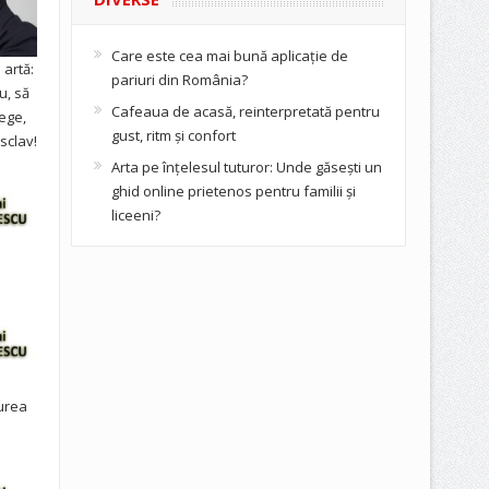
Care este cea mai bună aplicație de
artă:
pariuri din România?
u, să
Cafeaua de acasă, reinterpretată pentru
ege,
gust, ritm și confort
sclav!
Arta pe înțelesul tuturor: Unde găsești un
ghid online prietenos pentru familii și
liceeni?
urea