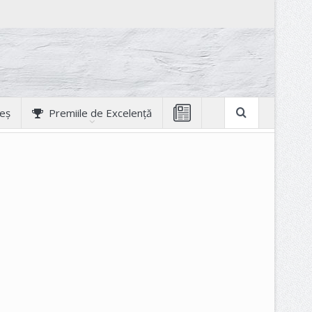
geș
Premiile de Excelență