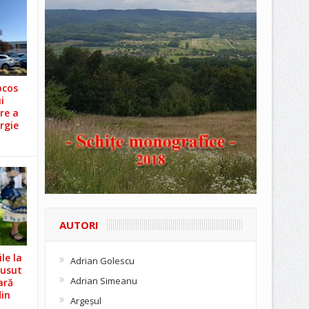
ocos
i
re a
rgie
AUTORI
le la
Adrian Golescu
Cusut
Adrian Simeanu
ară
din
Argeşul