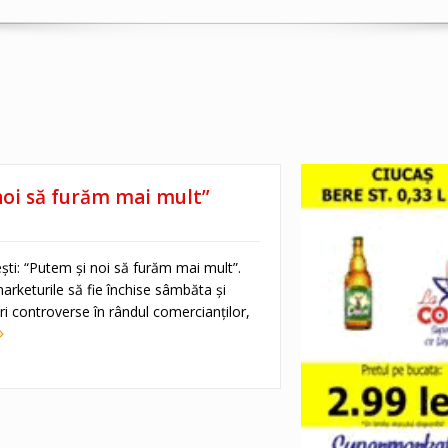
 noi să furăm mai mult”
tești: “Putem și noi să furăm mai mult”.
rketurile să fie închise sâmbăta și
ri controverse în rândul comercianților,