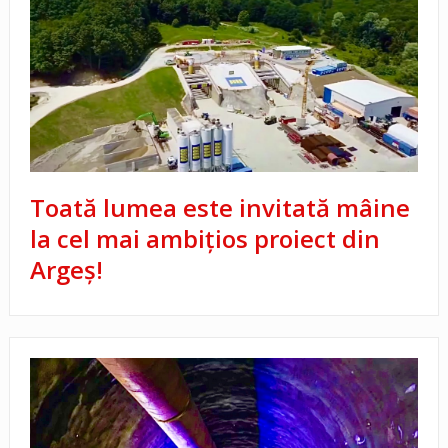
Toată lumea este invitată mâine
la cel mai ambițios proiect din
Argeș!