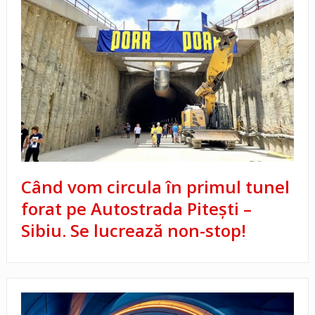
Când vom circula în primul tunel
forat pe Autostrada Pitești –
Sibiu. Se lucrează non-stop!