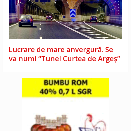
Lucrare de mare anvergură. Se
va numi “Tunel Curtea de Argeș”