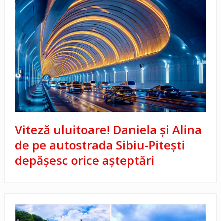
Viteză uluitoare! Daniela și Alina
de pe autostrada Sibiu-Pitești
depășesc orice așteptări