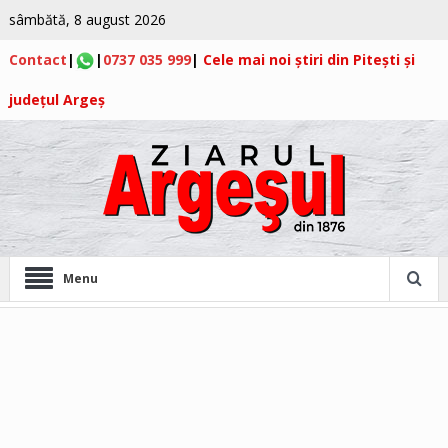
sâmbătă, 8 august 2026
Contact
|
|
0737 035 999
|
Cele mai noi știri din Pitești și
județul Argeș
Menu