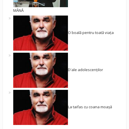
MÂNĂ
O boală pentru toată viața
D'ale adolescenților
La taifas cu coana moașă