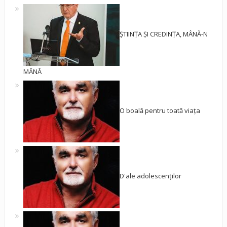
ȘTIINȚA ȘI CREDINȚA, MÂNĂ-N
MÂNĂ
O boală pentru toată viața
D'ale adolescenților