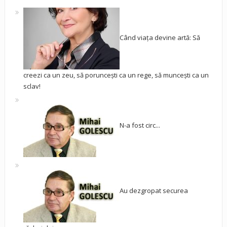
Când viața devine artă: Să
creezi ca un zeu, să poruncești ca un rege, să muncești ca un
sclav!
N-a fost circ...
Au dezgropat securea