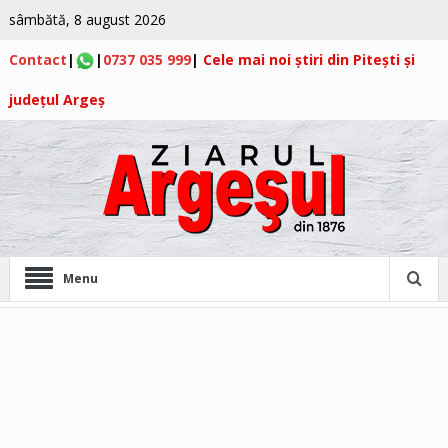
sâmbătă, 8 august 2026
Contact
|
|
0737 035 999
|
Cele mai noi știri din Pitești și
județul Argeș
Menu