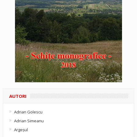
AUTORI
Adrian Golescu
Adrian Simeanu
Argeşul