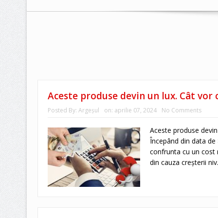
Aceste produse devin un lux. Cât vor
Posted By:
Argeşul
on:
aprilie 07, 2024
No Comments
Aceste produse devin 
Începând din data de 8
confrunta cu un cost 
din cauza creșterii niv.