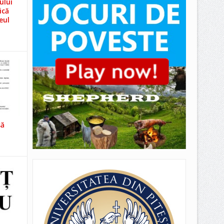
ului
ică
eul
să