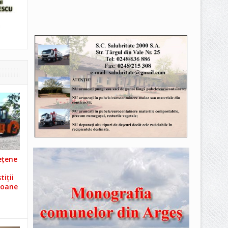
ețene
iții
ioane