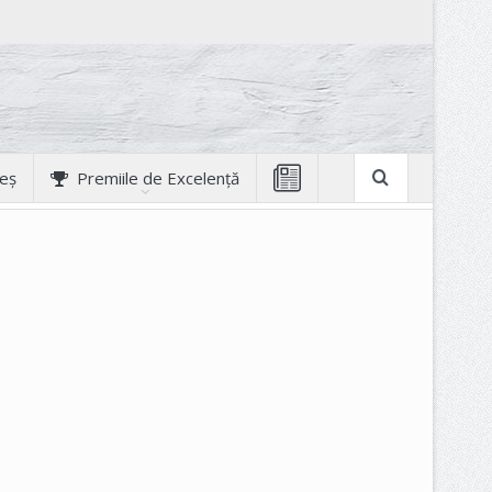
geș
Premiile de Excelență