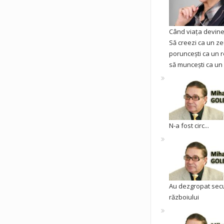
Când viața devine 
Să creezi ca un ze
poruncești ca un r
să muncești ca un 
N-a fost circ...
Au dezgropat sec
războiului