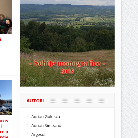
i
AUTORI
Adrian Golescu
ocos
Adrian Simeanu
i
re a
Argeşul
rgie