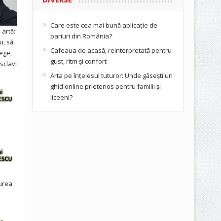
Care este cea mai bună aplicație de
artă:
pariuri din România?
u, să
Cafeaua de acasă, reinterpretată pentru
ege,
gust, ritm și confort
sclav!
Arta pe înțelesul tuturor: Unde găsești un
ghid online prietenos pentru familii și
liceeni?
urea