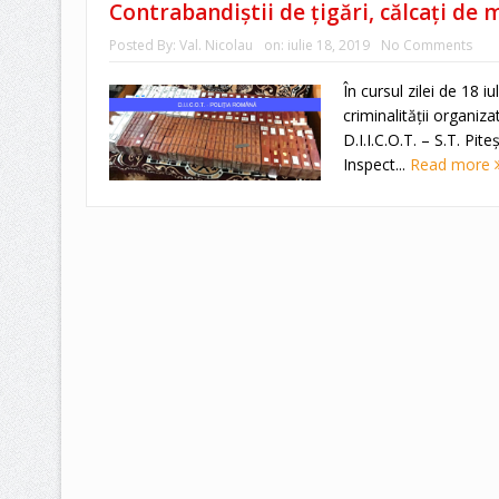
Contrabandiștii de țigări, călcați de 
Posted By:
Val. Nicolau
on:
iulie 18, 2019
No Comments
În cursul zilei de 18 iu
criminalității organiz
D.I.I.C.O.T. – S.T. Pite
Inspect...
Read more