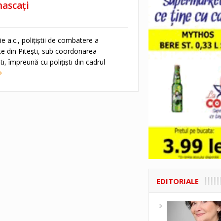
mascați
lie a.c., poliţiştii de combatere a
ate din Piteşti, sub coordonarea
ști, împreună cu poliţişti din cadrul
EDITORIALE