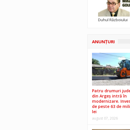
Duhul Războiului
ANUNŢURI
Patru drumuri jud
din Argeș intră în
modernizare. Invest
de peste 63 de mil
lei
august 07, 2026