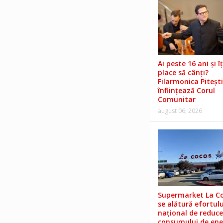
Ai peste 16 ani și îț
place să cânți?
Filarmonica Pitești
înființează Corul
Comunitar
august 06, 2026
Supermarket La C
se alătură efortulu
național de reduce
consumului de ene