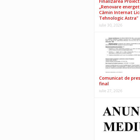
Finalizarea Proiect
„Renovare energet
Cămin Internat Lic
Tehnologic Astra”
iulie 30, 2026
Comunicat de pre
final
iulie 27, 2026