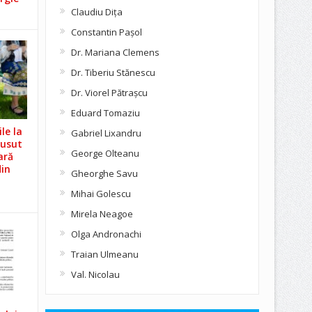
Claudiu Diţa
Constantin Pașol
Dr. Mariana Clemens
Dr. Tiberiu Stănescu
Dr. Viorel Pătraşcu
Eduard Tomaziu
le la
Gabriel Lixandru
Cusut
George Olteanu
ară
din
Gheorghe Savu
Mihai Golescu
Mirela Neagoe
Olga Andronachi
Traian Ulmeanu
Val. Nicolau