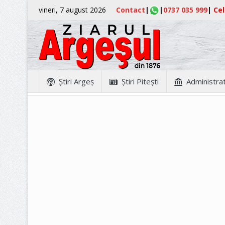
vineri, 7 august 2026
Contact
|
|
0737 035 999
|
Cel
Ştiri Argeş
Ştiri Piteşti
Administrat