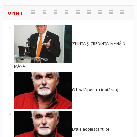
OPINII
ȘTIINȚA ȘI CREDINȚA, MÂNĂ-N
MÂNĂ
O boală pentru toată viața
D'ale adolescenților