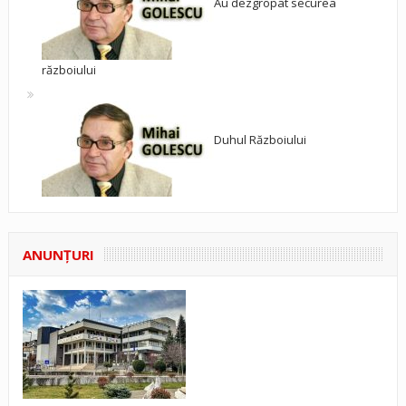
Au dezgropat securea
războiului
Duhul Războiului
ANUNŢURI