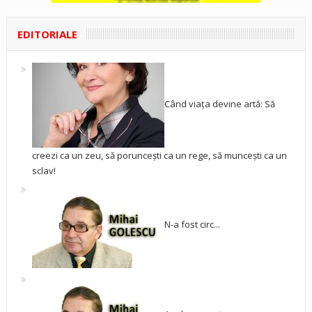
EDITORIALE
Când viața devine artă: Să
creezi ca un zeu, să poruncești ca un rege, să muncești ca un
sclav!
N-a fost circ...