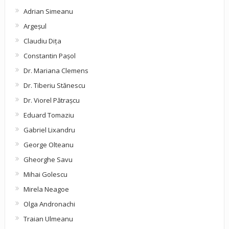
Adrian Simeanu
Argeşul
Claudiu Diţa
Constantin Pașol
Dr. Mariana Clemens
Dr. Tiberiu Stănescu
Dr. Viorel Pătraşcu
Eduard Tomaziu
Gabriel Lixandru
George Olteanu
Gheorghe Savu
Mihai Golescu
Mirela Neagoe
Olga Andronachi
Traian Ulmeanu