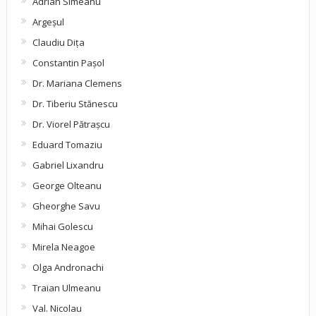
Adrian Simeanu
Argeşul
Claudiu Diţa
Constantin Pașol
Dr. Mariana Clemens
Dr. Tiberiu Stănescu
Dr. Viorel Pătraşcu
Eduard Tomaziu
Gabriel Lixandru
George Olteanu
Gheorghe Savu
Mihai Golescu
Mirela Neagoe
Olga Andronachi
Traian Ulmeanu
Val. Nicolau