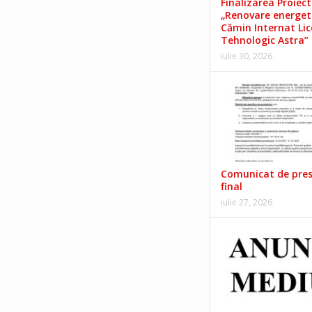
Finalizarea Proiect
„Renovare energet
Cămin Internat Lic
Tehnologic Astra”
iulie 30, 2026
Comunicat de pre
final
iulie 27, 2026