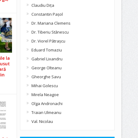
Claudiu Diţa
Constantin Pașol
Dr. Mariana Clemens
Dr. Tiberiu Stănescu
Dr. Viorel Pătraşcu
Eduard Tomaziu
le la
Gabriel Lixandru
Cusut
George Olteanu
ară
din
Gheorghe Savu
Mihai Golescu
Mirela Neagoe
Olga Andronachi
Traian Ulmeanu
Val. Nicolau