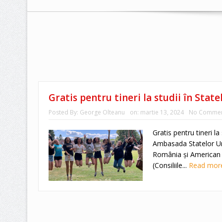
Gratis pentru tineri la studii în State
Posted By:
George Olteanu
on:
martie 13, 2024
No Commen
Gratis pentru tineri la
Ambasada Statelor Uni
România și American C
(Consiliile...
Read mo