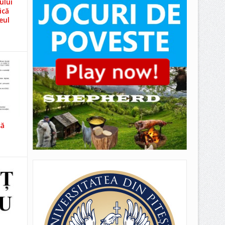
ului
ică
eul
să