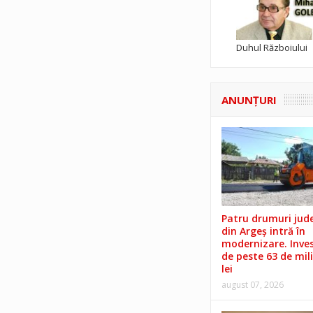
Duhul Războiului
ANUNŢURI
Patru drumuri jud
din Argeș intră în
modernizare. Invest
de peste 63 de mil
lei
august 07, 2026