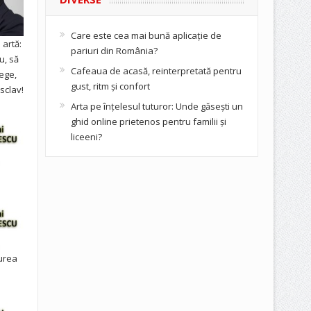
Care este cea mai bună aplicație de
artă:
pariuri din România?
u, să
Cafeaua de acasă, reinterpretată pentru
ege,
gust, ritm și confort
sclav!
Arta pe înțelesul tuturor: Unde găsești un
ghid online prietenos pentru familii și
liceeni?
urea