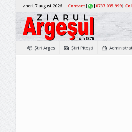
vineri, 7 august 2026
Contact
|
|
0737 035 999
|
Cel
Ştiri Argeş
Ştiri Piteşti
Administrat