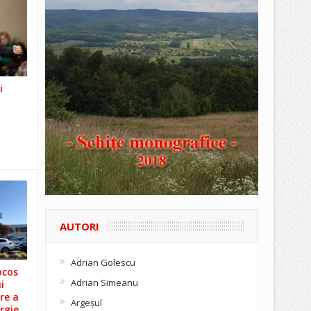
i
AUTORI
Adrian Golescu
ocos
Adrian Simeanu
i
re a
Argeşul
rgie