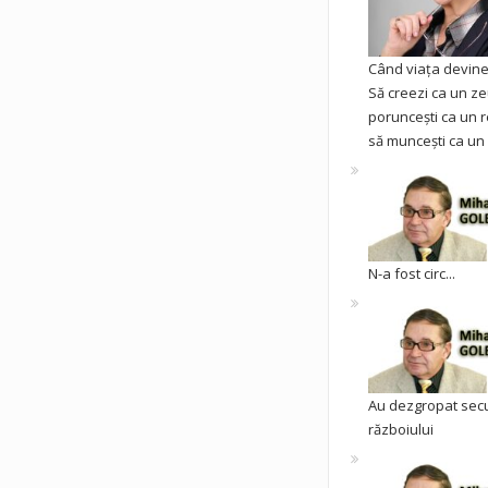
Când viața devine 
Să creezi ca un ze
poruncești ca un r
să muncești ca un 
N-a fost circ...
Au dezgropat sec
războiului