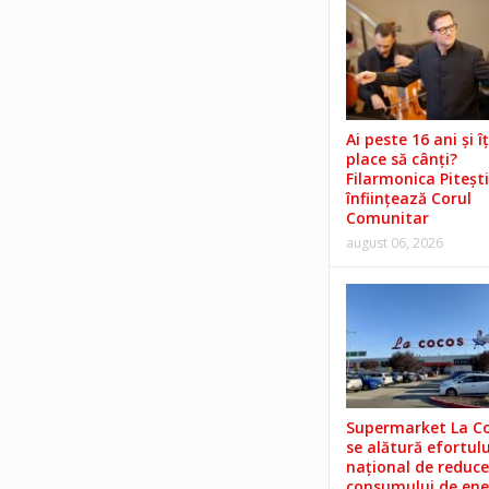
Ai peste 16 ani și îț
place să cânți?
Filarmonica Pitești
înființează Corul
Comunitar
august 06, 2026
Supermarket La C
se alătură efortulu
național de reduce
consumului de ene