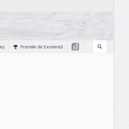
geș
Premiile de Excelență