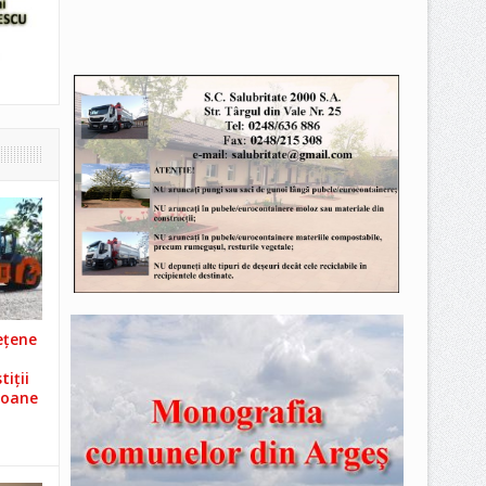
ețene
iții
ioane