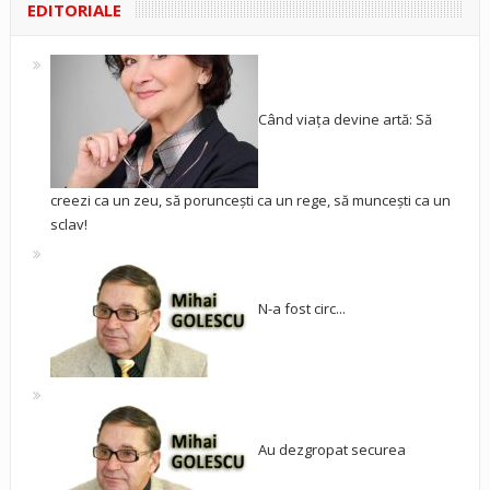
EDITORIALE
Când viața devine artă: Să
creezi ca un zeu, să poruncești ca un rege, să muncești ca un
sclav!
N-a fost circ...
Au dezgropat securea