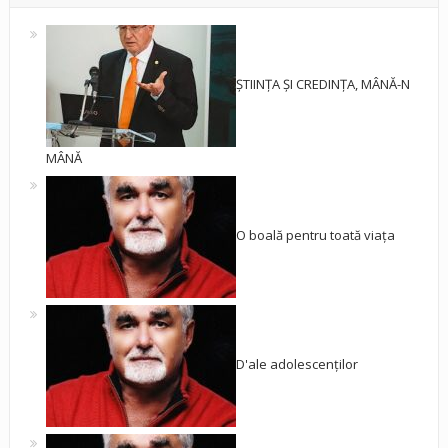
ȘTIINȚA ȘI CREDINȚA, MÂNĂ-N
MÂNĂ
O boală pentru toată viața
D'ale adolescenților