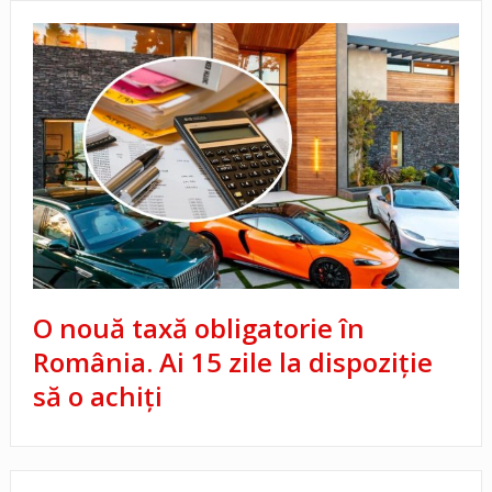
O nouă taxă obligatorie în
România. Ai 15 zile la dispoziție
să o achiți