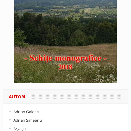
AUTORI
Adrian Golescu
Adrian Simeanu
Argeşul