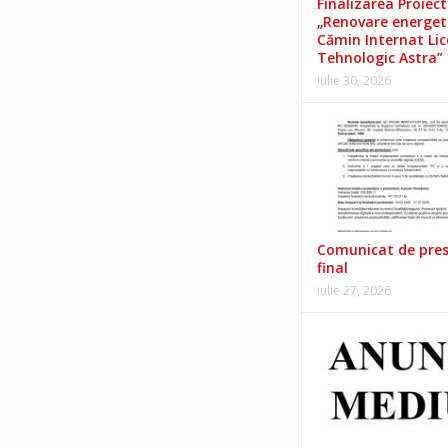
Finalizarea Proiect
„Renovare energet
Cămin Internat Lic
Tehnologic Astra”
iulie 30, 2026
Comunicat de pre
final
iulie 27, 2026