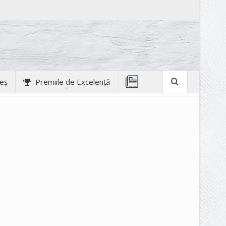
geș
Premiile de Excelență