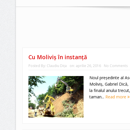
Cu Moliviş în instanţă
Posted By:
Claudiu Diţa
on:
aprilie 26, 2016
No Comments
Noul preşedinte al As
Moliviş, Gabriel Dică,
la finalul anului trecu
taman...
Read more