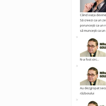
Când viața devine 
Să creezi ca un ze
poruncești ca un r
să muncești ca un 
N-a fost circ...
Au dezgropat sec
războiului