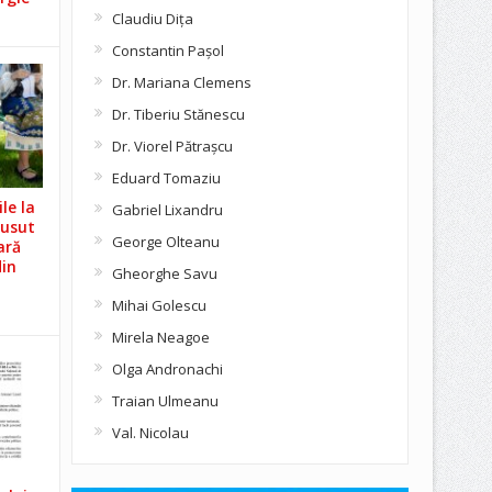
Claudiu Diţa
Constantin Pașol
Dr. Mariana Clemens
Dr. Tiberiu Stănescu
Dr. Viorel Pătraşcu
Eduard Tomaziu
le la
Gabriel Lixandru
Cusut
George Olteanu
ară
din
Gheorghe Savu
Mihai Golescu
Mirela Neagoe
Olga Andronachi
Traian Ulmeanu
Val. Nicolau