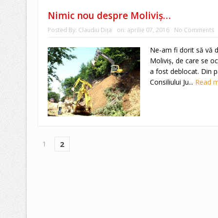
Nimic nou despre Moliviş…
Posted By:
Claudiu Diţa
on:
aprilie 07, 2016
No Comments
Ne-am fi dorit să vă d
Moliviş, de care se 
a fost deblocat. Din p
Consiliului Ju...
Read 
1
2