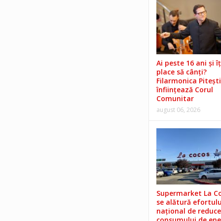
Ai peste 16 ani și îț
place să cânți?
Filarmonica Pitești
înființează Corul
Comunitar
august 06, 2026
Supermarket La C
se alătură efortulu
național de reduce
consumului de ene