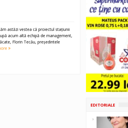
ăm astăzi vestea că proiectul staţiunii
ocupă acum altă echipă de management,
ăcate, Florin Tecău, preşedintele
more
EDITORIALE