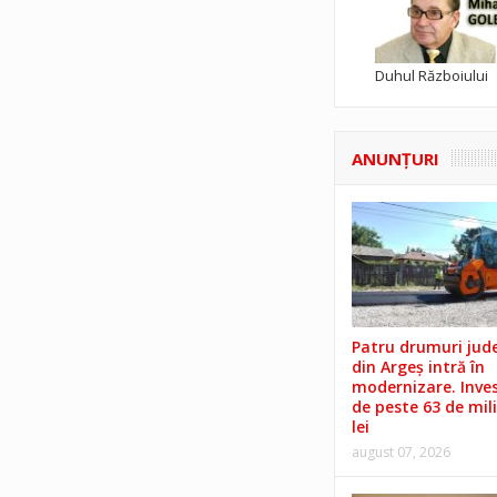
Duhul Războiului
ANUNŢURI
Patru drumuri jud
din Argeș intră în
modernizare. Invest
de peste 63 de mil
lei
august 07, 2026