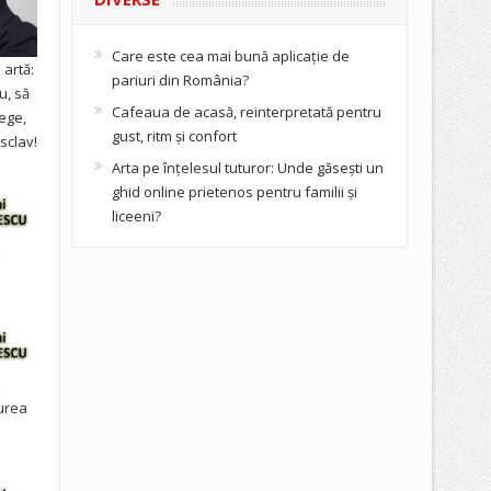
Care este cea mai bună aplicație de
artă:
pariuri din România?
u, să
Cafeaua de acasă, reinterpretată pentru
ege,
gust, ritm și confort
sclav!
Arta pe înțelesul tuturor: Unde găsești un
ghid online prietenos pentru familii și
liceeni?
urea