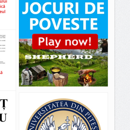
ului
ică
eul
să