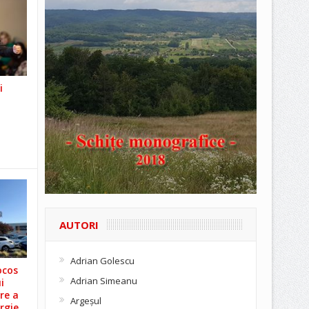
i
AUTORI
Adrian Golescu
ocos
Adrian Simeanu
i
re a
Argeşul
rgie