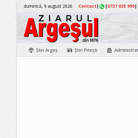
duminică, 9 august 2026
Contact
|
|
0737 035 999
|
Ştiri Argeş
Ştiri Piteşti
Administrat