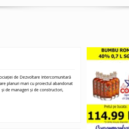
ociaţiei de Dezvoltare Intercomunitară
 are planuri mari cu proiectul abandonat
t, şi de manageri şi de constructori,