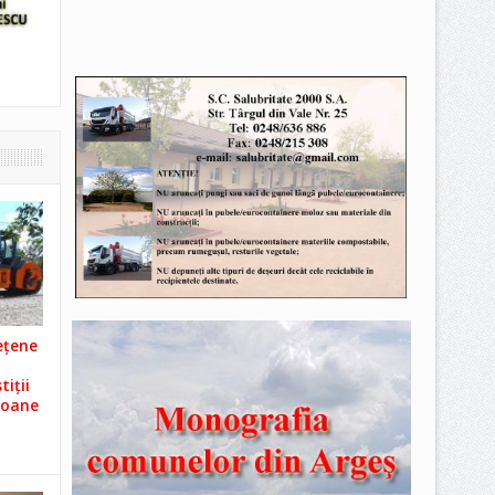
ețene
iții
ioane