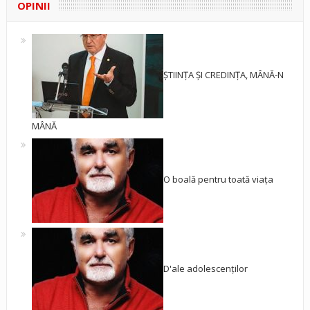
OPINII
ȘTIINȚA ȘI CREDINȚA, MÂNĂ-N
MÂNĂ
O boală pentru toată viața
D'ale adolescenților