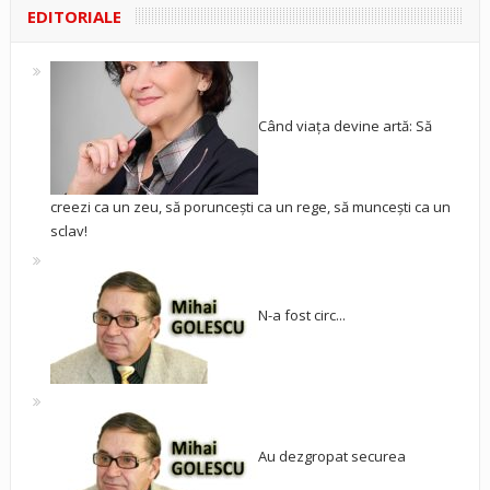
EDITORIALE
Când viața devine artă: Să
creezi ca un zeu, să poruncești ca un rege, să muncești ca un
sclav!
N-a fost circ...
Au dezgropat securea