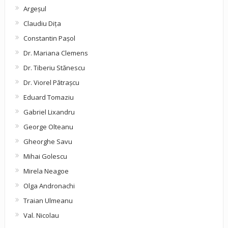
Argeşul
Claudiu Diţa
Constantin Pașol
Dr. Mariana Clemens
Dr. Tiberiu Stănescu
Dr. Viorel Pătraşcu
Eduard Tomaziu
Gabriel Lixandru
George Olteanu
Gheorghe Savu
Mihai Golescu
Mirela Neagoe
Olga Andronachi
Traian Ulmeanu
Val. Nicolau