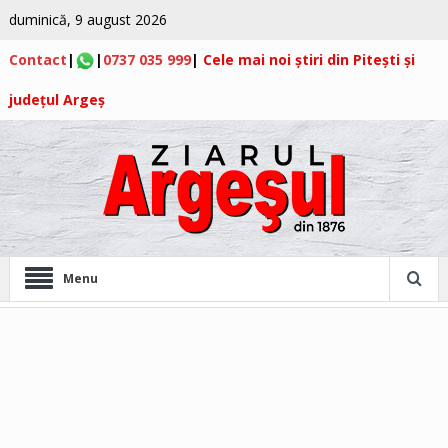
duminică, 9 august 2026
Contact
|
|
0737 035 999
|
Cele mai noi știri din Pitești și
județul Argeș
Menu