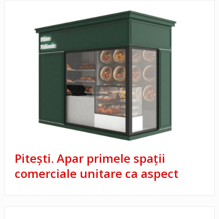
Piteşti. Apar primele spaţii
comerciale unitare ca aspect