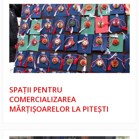
SPAȚII PENTRU
COMERCIALIZAREA
MĂRȚIȘOARELOR LA PITEȘTI