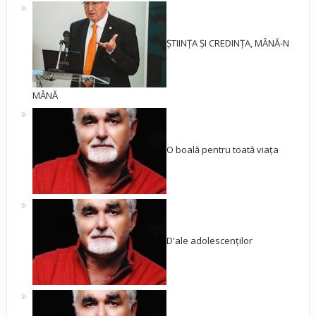
ȘTIINȚA ȘI CREDINȚA, MÂNĂ-N
MÂNĂ
O boală pentru toată viața
D'ale adolescenților