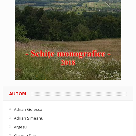
AUTORI
Adrian Golescu
Adrian Simeanu
Argeşul
Claudiu Diţa