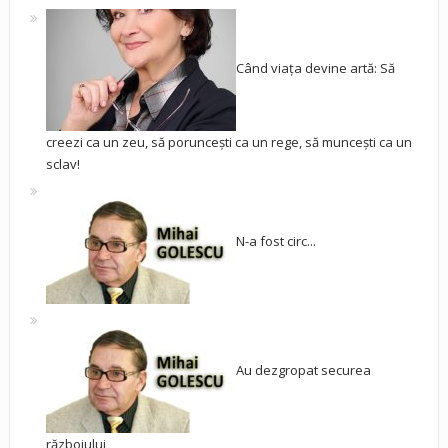
Când viața devine artă: Să
creezi ca un zeu, să poruncești ca un rege, să muncești ca un
sclav!
N-a fost circ...
Au dezgropat securea
războiului