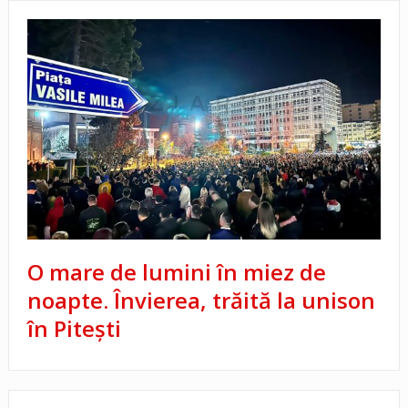
O mare de lumini în miez de
noapte. Învierea, trăită la unison
în Pitești