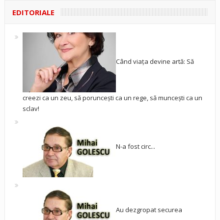
EDITORIALE
Când viața devine artă: Să
creezi ca un zeu, să poruncești ca un rege, să muncești ca un
sclav!
N-a fost circ...
Au dezgropat securea