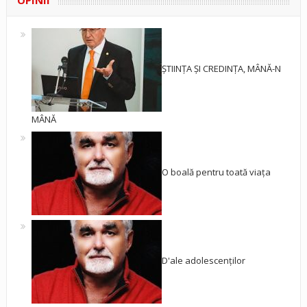
OPINII
ȘTIINȚA ȘI CREDINȚA, MÂNĂ-N
MÂNĂ
O boală pentru toată viața
D'ale adolescenților