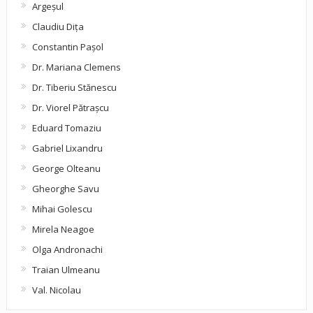
Argeşul
Claudiu Diţa
Constantin Pașol
Dr. Mariana Clemens
Dr. Tiberiu Stănescu
Dr. Viorel Pătraşcu
Eduard Tomaziu
Gabriel Lixandru
George Olteanu
Gheorghe Savu
Mihai Golescu
Mirela Neagoe
Olga Andronachi
Traian Ulmeanu
Val. Nicolau