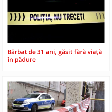
Bărbat de 31 ani, găsit fără viață
în pădure