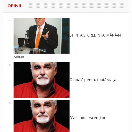
OPINII
ȘTIINȚA ȘI CREDINȚA, MÂNĂ-N
MÂNĂ
O boală pentru toată viața
D'ale adolescenților