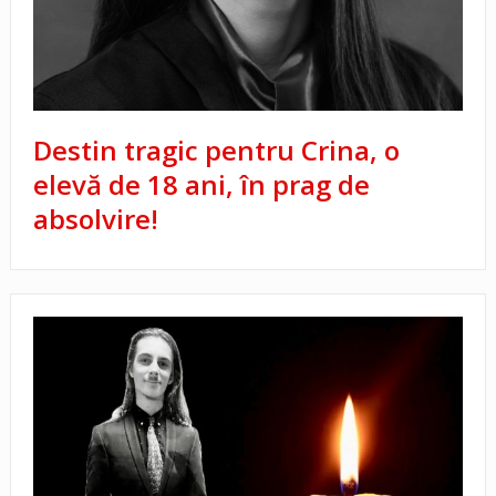
Destin tragic pentru Crina, o
elevă de 18 ani, în prag de
absolvire!