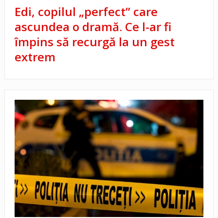
Edi, copilul „perfect” care
ascundea o dramă. Ce l-ar fi
împins să recurgă la un gest
extrem