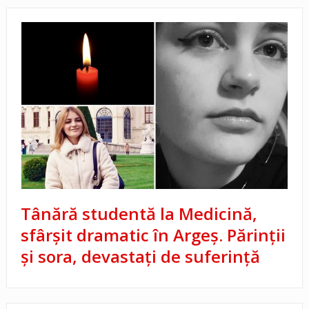
Tânără studentă la Medicină,
sfârșit dramatic în Argeș. Părinții
și sora, devastați de suferință