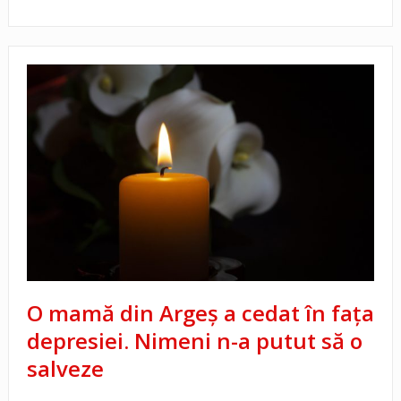
O mamă din Argeș a cedat în fața
depresiei. Nimeni n-a putut să o
salveze