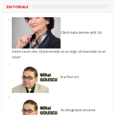
EDITORIALE
Când viața devine artă: Să
creezi ca un zeu, să poruncești ca un rege, să muncești ca un
sclav!
N-a fost circ...
Au dezgropat securea