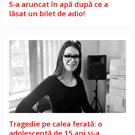
S-a aruncat în apă după ce a
lăsat un bilet de adio!
Tragedie pe calea ferată: o
adolescentă de 15 ani și-a