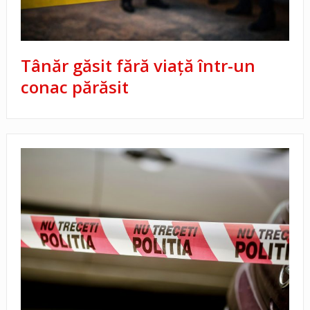
Tânăr găsit fără viață într-un
conac părăsit