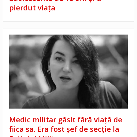
pierdut viața
Medic militar găsit fără viață de
fiica sa. Era fost șef de secție la