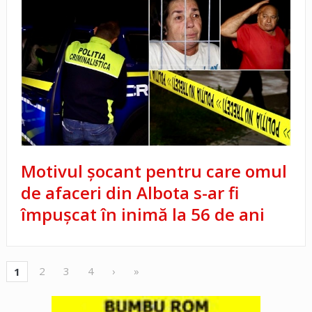
Motivul șocant pentru care omul
de afaceri din Albota s-ar fi
împușcat în inimă la 56 de ani
2
3
4
›
»
1