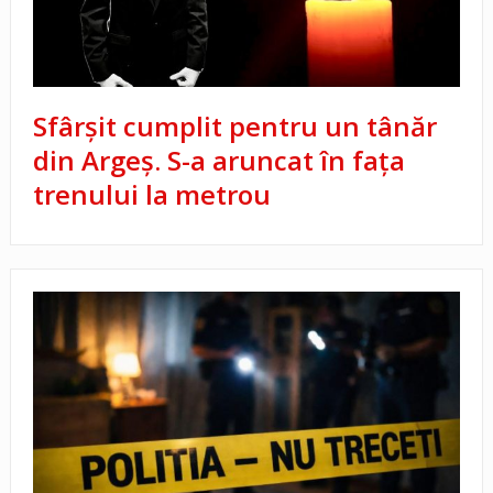
Sfârșit cumplit pentru un tânăr
din Argeș. S-a aruncat în fața
trenului la metrou