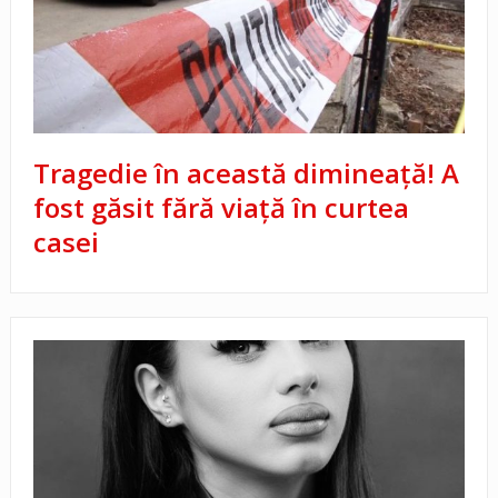
Tragedie în această dimineață! A
fost găsit fără viață în curtea
casei