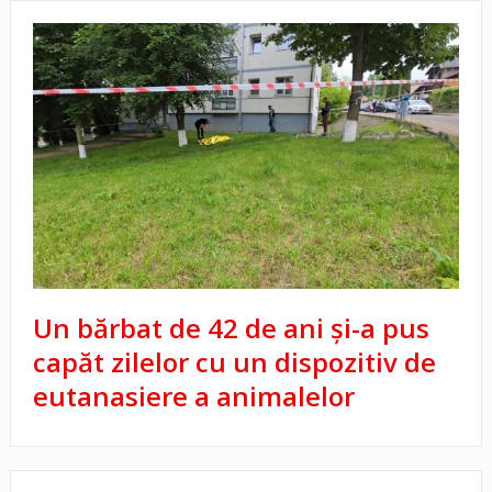
Un bărbat de 42 de ani și-a pus
capăt zilelor cu un dispozitiv de
eutanasiere a animalelor