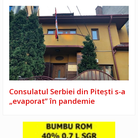
Consulatul Serbiei din Pitești s-a
„evaporat” în pandemie