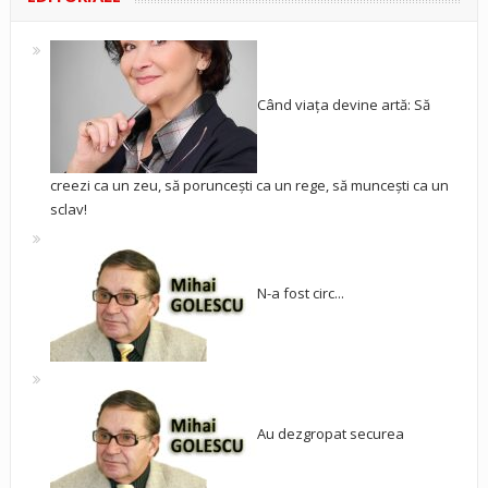
Când viața devine artă: Să
creezi ca un zeu, să poruncești ca un rege, să muncești ca un
sclav!
N-a fost circ...
Au dezgropat securea