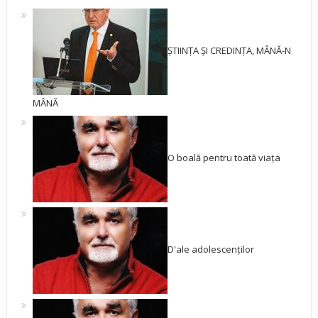
ȘTIINȚA ȘI CREDINȚA, MÂNĂ-N
MÂNĂ
O boală pentru toată viața
D'ale adolescenților