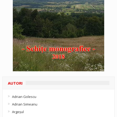
AUTORI
Adrian Golescu
Adrian Simeanu
Argeşul