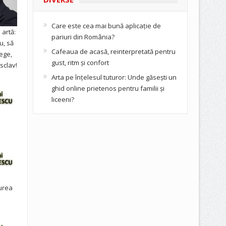
Care este cea mai bună aplicație de
artă:
pariuri din România?
u, să
Cafeaua de acasă, reinterpretată pentru
ege,
gust, ritm și confort
sclav!
Arta pe înțelesul tuturor: Unde găsești un
ghid online prietenos pentru familii și
liceeni?
urea