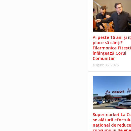
Ai peste 16 ani și îț
place să cânți?
Filarmonica Pitești
înființează Corul
Comunitar
august 06, 2026
Supermarket La C
se alătură efortulu
național de reduce
consumului de ene