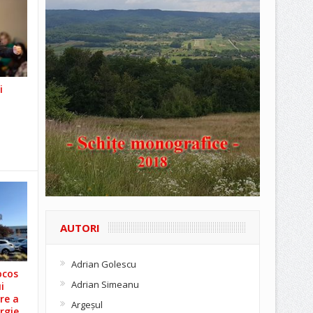
i
AUTORI
Adrian Golescu
ocos
Adrian Simeanu
i
re a
Argeşul
rgie