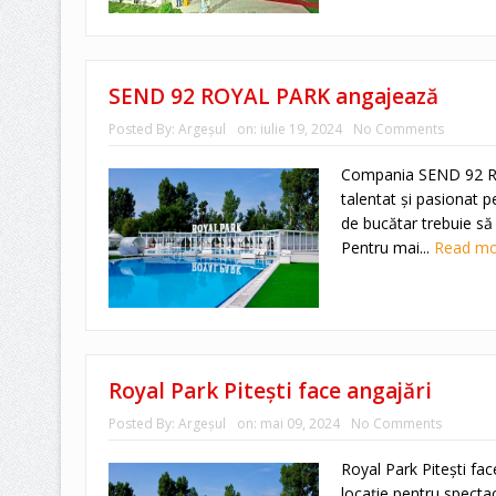
SEND 92 ROYAL PARK angajează
Posted By:
Argeşul
on:
iulie 19, 2024
No Comments
Compania SEND 92 RO
talentat și pasionat pe
de bucătar trebuie să
Pentru mai...
Read m
Royal Park Pitești face angajări
Posted By:
Argeşul
on:
mai 09, 2024
No Comments
Royal Park Pitești f
locație pentru spectac