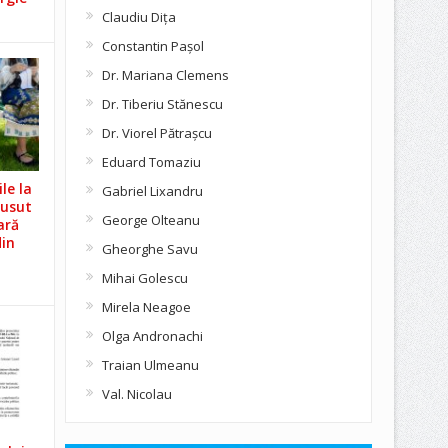
Claudiu Diţa
Constantin Pașol
Dr. Mariana Clemens
Dr. Tiberiu Stănescu
Dr. Viorel Pătraşcu
Eduard Tomaziu
le la
Gabriel Lixandru
Cusut
George Olteanu
ară
din
Gheorghe Savu
Mihai Golescu
Mirela Neagoe
Olga Andronachi
Traian Ulmeanu
Val. Nicolau