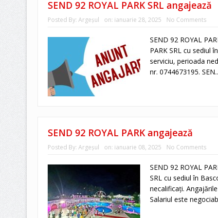
SEND 92 ROYAL PARK SRL angajează
Posted By:
Argeşul
on:
ianuarie 28, 2025
No Comments
SEND 92 ROYAL PARK
PARK SRL cu sediul î
serviciu, perioada nede
nr. 0744673195. SEN..
SEND 92 ROYAL PARK angajează
Posted By:
Argeşul
on:
ianuarie 08, 2025
No Comments
SEND 92 ROYAL PARK
SRL cu sediul în Basc
necalificați. Angajări
Salariul este negociabi