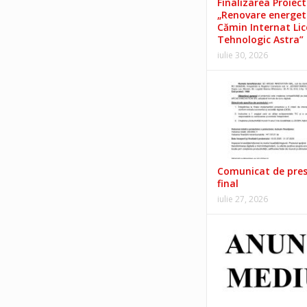
Finalizarea Proiect
„Renovare energet
Cămin Internat Lic
Tehnologic Astra”
iulie 30, 2026
Comunicat de pre
final
iulie 27, 2026