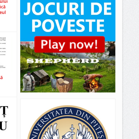
ului
ică
eul
să