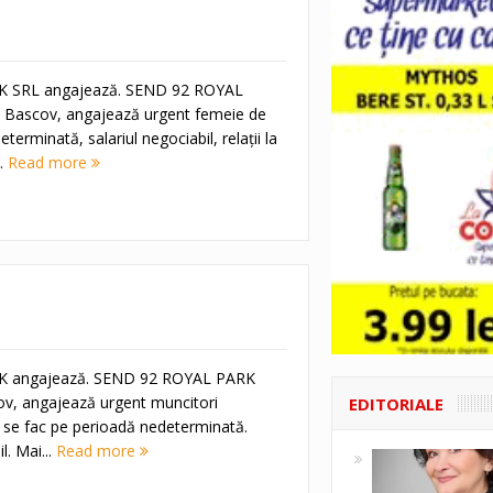
 SRL angajează. SEND 92 ROYAL
n Bascov, angajează urgent femeie de
terminată, salariul negociabil, relații la
.
Read more
 angajează. SEND 92 ROYAL PARK
ov, angajează urgent muncitori
EDITORIALE
le se fac pe perioadă nedeterminată.
l. Mai...
Read more