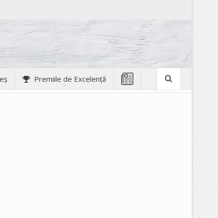
geș
Premiile de Excelență