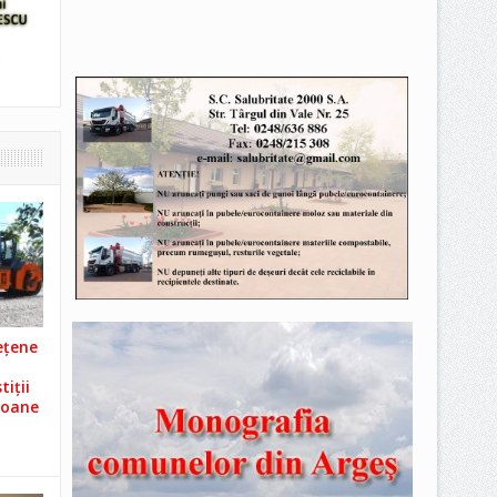
ețene
iții
ioane