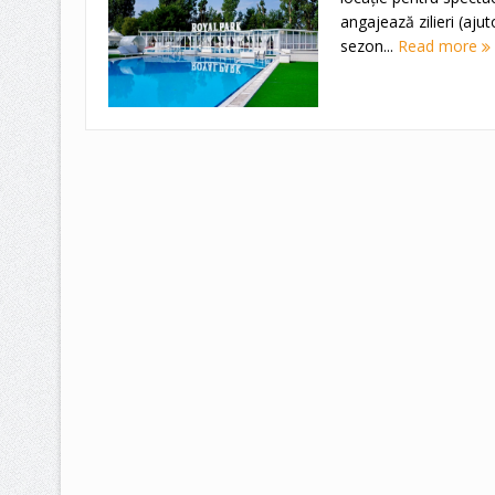
angajează zilieri (aju
sezon...
Read more