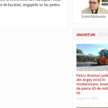
tor de bucătar). Angajările se fac pentru
Duhul Războiului
ANUNŢURI
Patru drumuri jud
din Argeș intră în
modernizare. Invest
de peste 63 de mil
lei
august 07, 2026