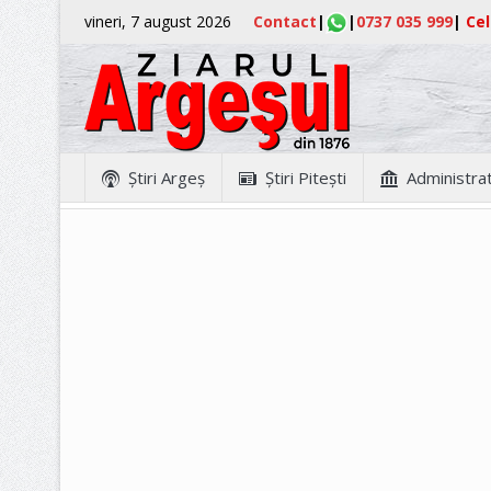
vineri, 7 august 2026
Contact
|
|
0737 035 999
|
Cel
Ştiri Argeş
Ştiri Piteşti
Administrat