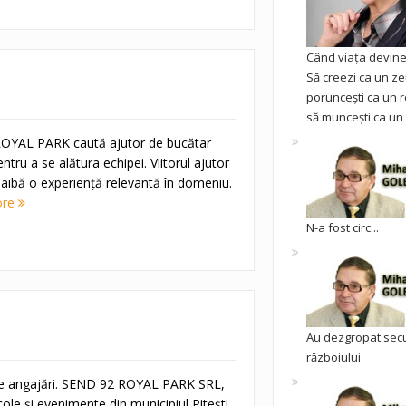
Când viața devine 
Să creezi ca un ze
poruncești ca un r
să muncești ca un 
YAL PARK caută ajutor de bucătar
ntru a se alătura echipei. Viitorul ajutor
 aibă o experiență relevantă în domeniu.
ore
N-a fost circ...
Au dezgropat sec
războiului
ace angajări. SEND 92 ROYAL PARK SRL,
ole și evenimente din municipiul Pitești