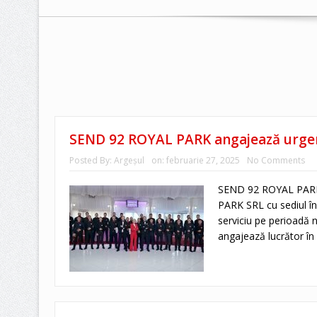
SEND 92 ROYAL PARK angajează urge
Posted By:
Argeşul
on:
februarie 27, 2025
No Comments
SEND 92 ROYAL PARK
PARK SRL cu sediul î
serviciu pe perioadă
angajează lucrător în 