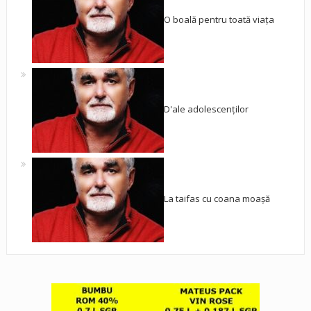
O boală pentru toată viața
D'ale adolescenților
La taifas cu coana moașă