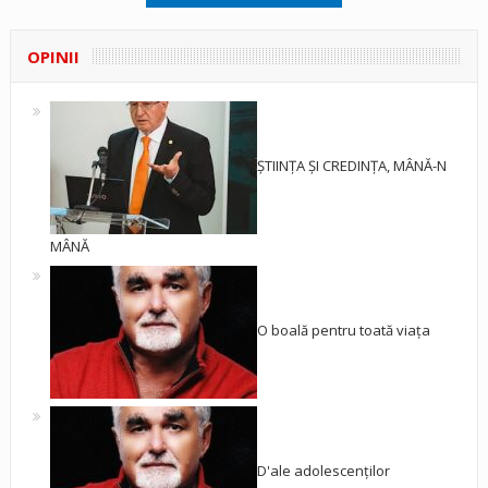
OPINII
ȘTIINȚA ȘI CREDINȚA, MÂNĂ-N
MÂNĂ
O boală pentru toată viața
D'ale adolescenților