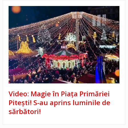
Video: Magie în Piața Primăriei
Pitești! S-au aprins luminile de
sărbători!