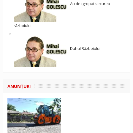
Au dezgropat securea
războiului
Duhul Războiului
ANUNŢURI