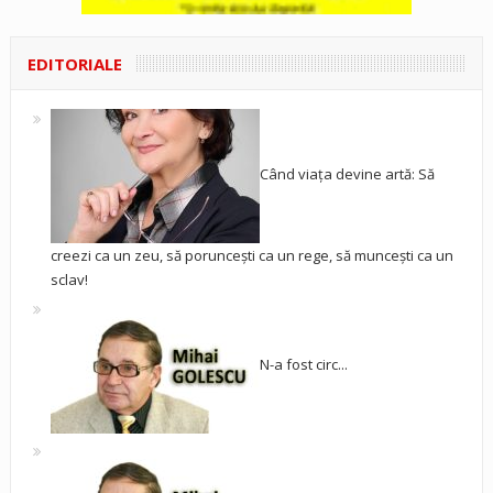
EDITORIALE
Când viața devine artă: Să
creezi ca un zeu, să poruncești ca un rege, să muncești ca un
sclav!
N-a fost circ...