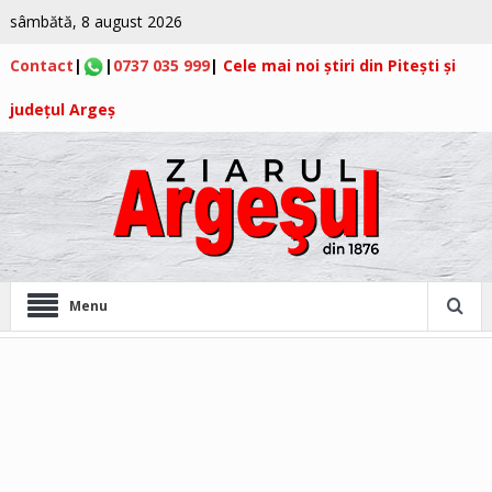
sâmbătă, 8 august 2026
Contact
|
|
0737 035 999
|
Cele mai noi știri din Pitești și
județul Argeș
Menu