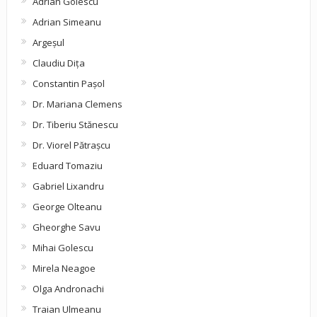
Adrian Golescu
Adrian Simeanu
Argeşul
Claudiu Diţa
Constantin Pașol
Dr. Mariana Clemens
Dr. Tiberiu Stănescu
Dr. Viorel Pătraşcu
Eduard Tomaziu
Gabriel Lixandru
George Olteanu
Gheorghe Savu
Mihai Golescu
Mirela Neagoe
Olga Andronachi
Traian Ulmeanu