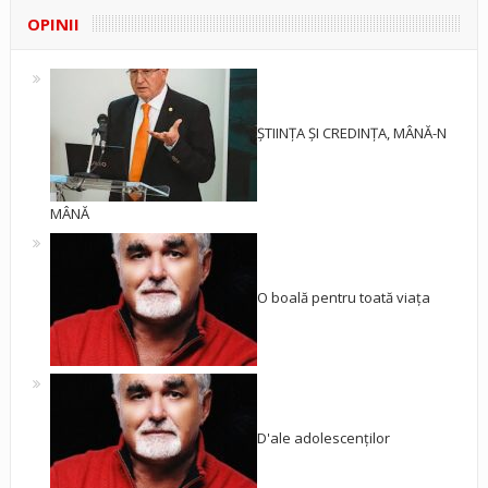
OPINII
ȘTIINȚA ȘI CREDINȚA, MÂNĂ-N
MÂNĂ
O boală pentru toată viața
D'ale adolescenților