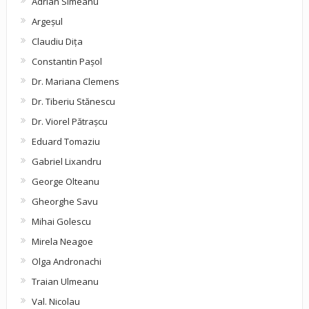
Adrian Simeanu
Argeşul
Claudiu Diţa
Constantin Pașol
Dr. Mariana Clemens
Dr. Tiberiu Stănescu
Dr. Viorel Pătraşcu
Eduard Tomaziu
Gabriel Lixandru
George Olteanu
Gheorghe Savu
Mihai Golescu
Mirela Neagoe
Olga Andronachi
Traian Ulmeanu
Val. Nicolau