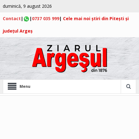
duminică, 9 august 2026
Contact
|
|
0737 035 999
|
Cele mai noi știri din Pitești și
județul Argeș
Menu