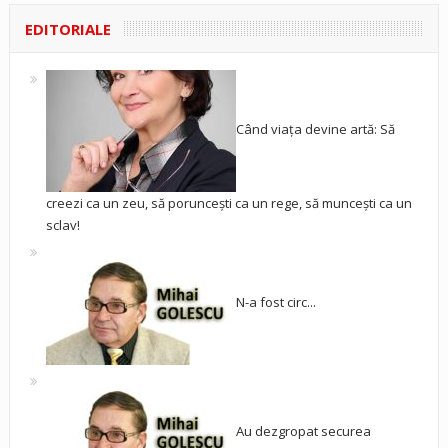
EDITORIALE
Când viața devine artă: Să
creezi ca un zeu, să poruncești ca un rege, să muncești ca un
sclav!
N-a fost circ...
Au dezgropat securea