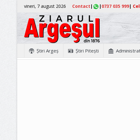
vineri, 7 august 2026
Contact
|
|
0737 035 999
|
Cel
Ştiri Argeş
Ştiri Piteşti
Administrat