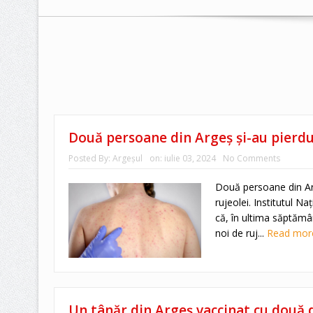
Două persoane din Argeș și-au pierdut
Posted By:
Argeşul
on:
iulie 03, 2024
No Comments
Două persoane din Arg
rujeolei. Institutul N
că, în ultima săptămâ
noi de ruj...
Read mo
Un tânăr din Argeș vaccinat cu două 