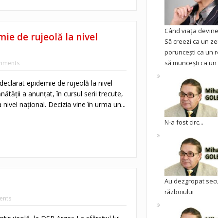
Când viața devine 
ie de rujeolă la nivel
Să creezi ca un ze
poruncești ca un r
să muncești ca un 
mments
 declarat epidemie de rujeolă la nivel
nătății a anunțat, în cursul serii trecute,
 nivel național. Decizia vine în urma un...
N-a fost circ...
Au dezgropat sec
războiului
ents