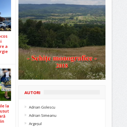
ocos
i
re a
rgie
AUTORI
le la
Adrian Golescu
Cusut
Adrian Simeanu
ară
din
Argeşul