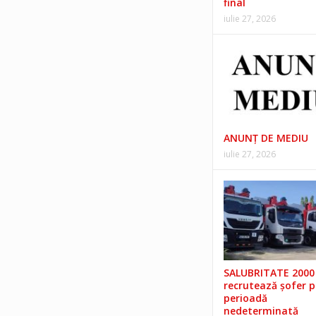
final
iulie 27, 2026
ANUNŢ DE MEDIU
iulie 27, 2026
SALUBRITATE 2000 
recrutează șofer 
perioadă
nedeterminată