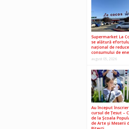
Supermarket La C
se alătură efortulu
național de reduce
consumului de ene
august 05, 2026
Au început înscrieri
cursul de Țesut – 
de la Școala Popul
de Arte și Meserii 
Pitești