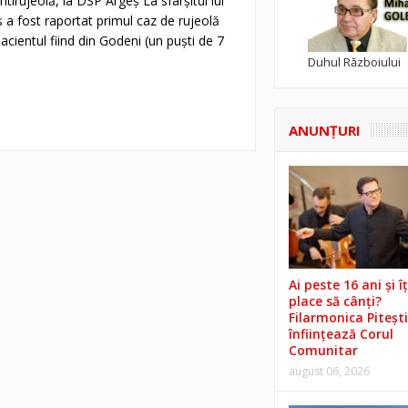
ntirujeolă, la DSP Argeş La sfârşitul lui
 a fost raportat primul caz de rujeolă
pacientul fiind din Godeni (un puşti de 7
Duhul Războiului
ANUNŢURI
Ai peste 16 ani și îț
place să cânți?
Filarmonica Pitești
înființează Corul
Comunitar
august 06, 2026