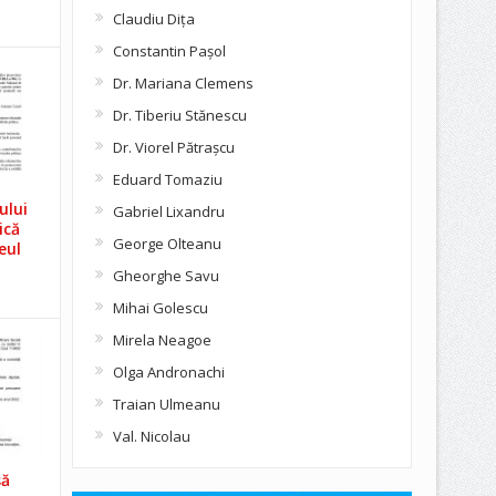
Claudiu Diţa
Constantin Pașol
Dr. Mariana Clemens
Dr. Tiberiu Stănescu
Dr. Viorel Pătraşcu
Eduard Tomaziu
ului
Gabriel Lixandru
ică
George Olteanu
eul
Gheorghe Savu
Mihai Golescu
Mirela Neagoe
Olga Andronachi
Traian Ulmeanu
Val. Nicolau
să