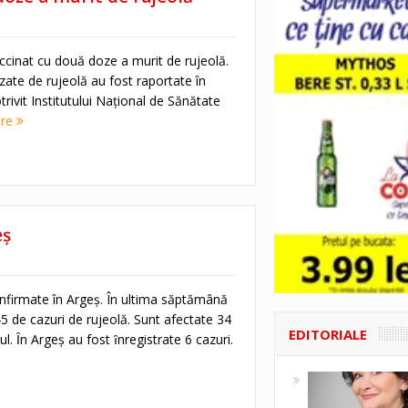
ccinat cu două doze a murit de rujeolă.
ate de rujeolă au fost raportate în
ivit Institutului Naţional de Sănătate
ore
eș
onfirmate în Argeș. În ultima săptămână
5 de cazuri de rujeolă. Sunt afectate 34
EDITORIALE
l. Ȋn Argeş au fost ȋnregistrate 6 cazuri.