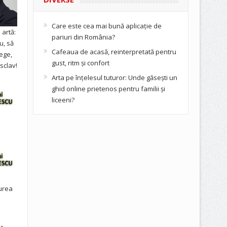
Care este cea mai bună aplicație de
artă:
pariuri din România?
u, să
Cafeaua de acasă, reinterpretată pentru
ege,
gust, ritm și confort
sclav!
Arta pe înțelesul tuturor: Unde găsești un
ghid online prietenos pentru familii și
liceeni?
urea