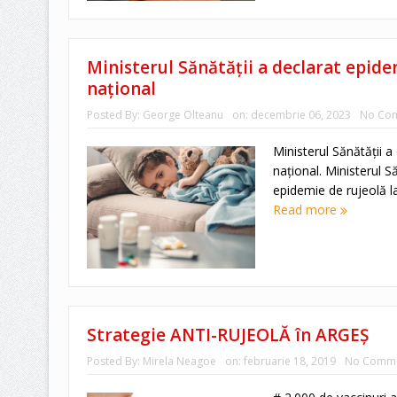
Ministerul Sănătății a declarat epidem
național
Posted By:
George Olteanu
on:
decembrie 06, 2023
No Co
Ministerul Sănătății a
național. Ministerul Să
epidemie de rujeolă la
Read more
Strategie ANTI-RUJEOLĂ în ARGEŞ
Posted By:
Mirela Neagoe
on:
februarie 18, 2019
No Comm