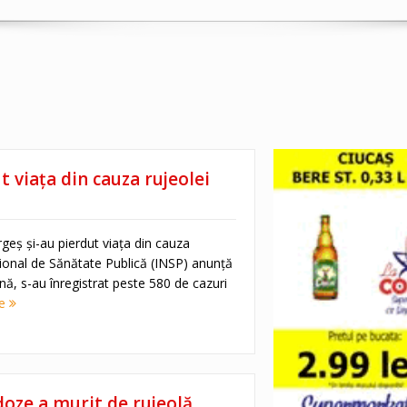
 viața din cauza rujeolei
eș și-au pierdut viața din cauza
aţional de Sănătate Publică (INSP) anunţă
nă, s-au înregistrat peste 580 de cazuri
re
doze a murit de rujeolă