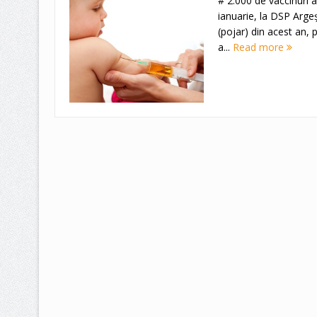
# 2.000 de vaccinuri a
ianuarie, la DSP Argeş
(pojar) din acest an, 
a...
Read more