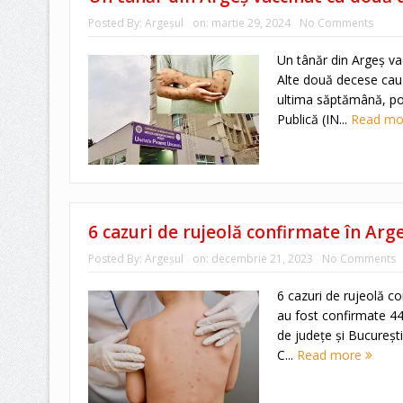
Posted By:
Argeşul
on:
martie 29, 2024
No Comments
Un tânăr din Argeș va
Alte două decese cauz
ultima săptămână, potr
Publică (IN...
Read m
6 cazuri de rujeolă confirmate în Arg
Posted By:
Argeşul
on:
decembrie 21, 2023
No Comments
6 cazuri de rujeolă c
au fost confirmate 44
de judeţe şi Bucureştiu
C...
Read more