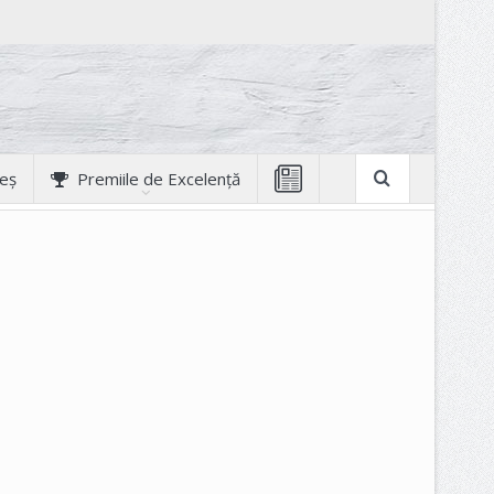
geș
Premiile de Excelență