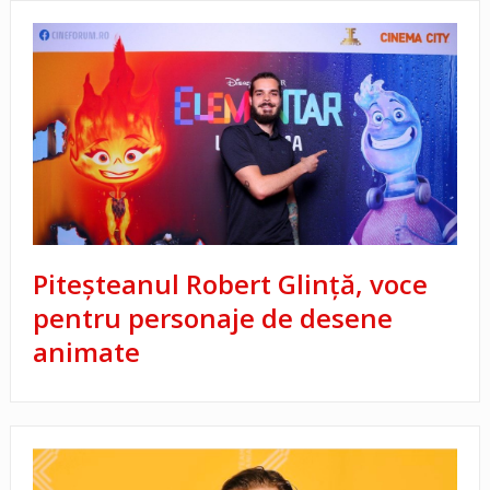
Piteșteanul Robert Glință, voce
pentru personaje de desene
animate