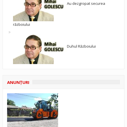
Au dezgropat securea
războiului
Duhul Războiului
ANUNŢURI