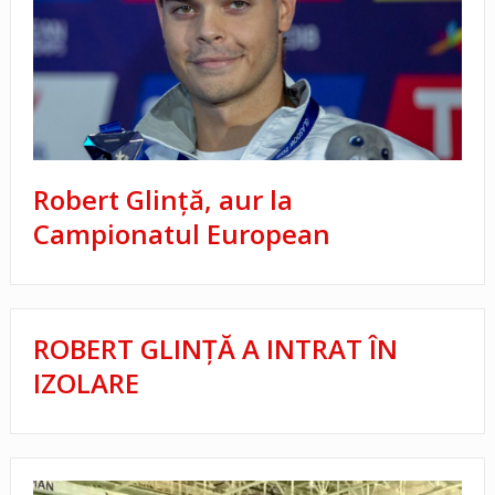
Robert Glință, aur la
Campionatul European
ROBERT GLINȚĂ A INTRAT ÎN
IZOLARE