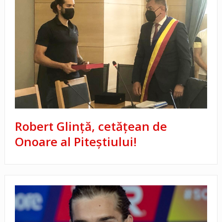
Robert Glință, cetățean de
Onoare al Piteștiului!