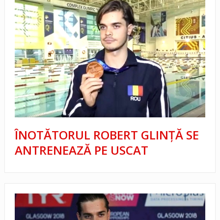
ÎNOTĂTORUL ROBERT GLINŢĂ SE
ANTRENEAZĂ PE USCAT