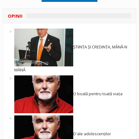
OPINII
ȘTIINȚA ȘI CREDINȚA, MÂNĂ-N
MÂNĂ
O boală pentru toată viața
D'ale adolescenților