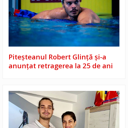
Piteșteanul Robert Glință și-a
anunțat retragerea la 25 de ani