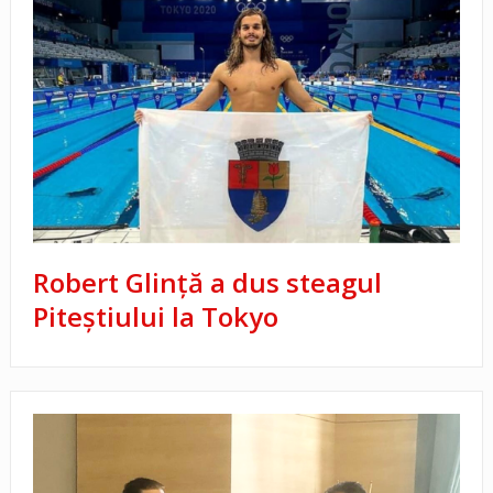
Robert Glință a dus steagul
Piteștiului la Tokyo