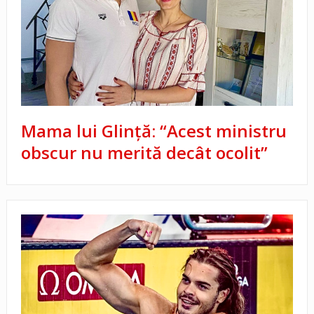
Mama lui Glință: “Acest ministru
obscur nu merită decât ocolit”