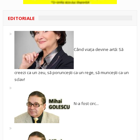
EDITORIALE
Când viața devine artă: Să
creezi ca un zeu, să poruncești ca un rege, să muncești ca un
sclav!
N-a fost circ...