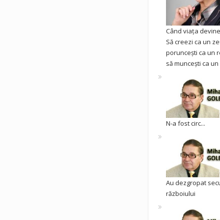
Când viața devine 
Să creezi ca un ze
poruncești ca un r
să muncești ca un 
N-a fost circ...
Au dezgropat sec
războiului