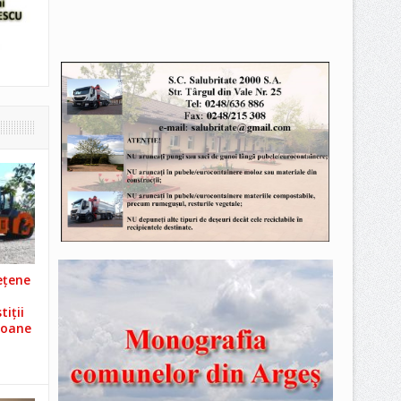
ețene
iții
ioane