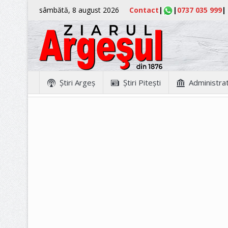
sâmbătă, 8 august 2026
Contact
|
|
0737 035 999
|
Ştiri Argeş
Ştiri Piteşti
Administrat