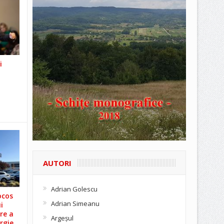
i
AUTORI
Adrian Golescu
ocos
Adrian Simeanu
i
re a
Argeşul
rgie