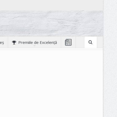
geș
Premiile de Excelență