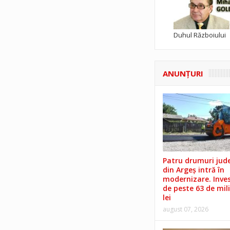
Duhul Războiului
ANUNŢURI
Patru drumuri jud
din Argeș intră în
modernizare. Invest
de peste 63 de mil
lei
august 07, 2026