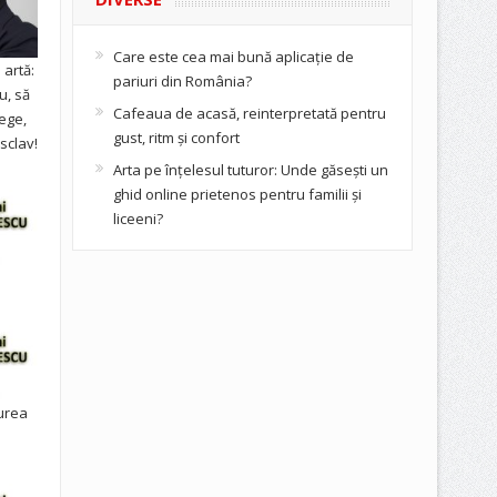
Care este cea mai bună aplicație de
artă:
pariuri din România?
u, să
Cafeaua de acasă, reinterpretată pentru
ege,
gust, ritm și confort
sclav!
Arta pe înțelesul tuturor: Unde găsești un
ghid online prietenos pentru familii și
liceeni?
urea