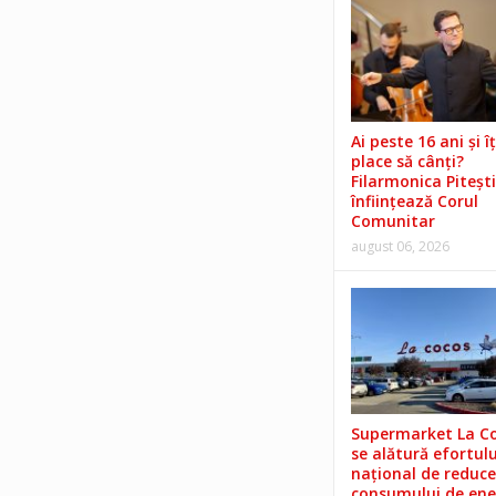
Ai peste 16 ani și îț
place să cânți?
Filarmonica Pitești
înființează Corul
Comunitar
august 06, 2026
Supermarket La C
se alătură efortulu
național de reduce
consumului de ene