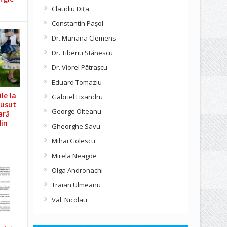
Claudiu Diţa
Constantin Pașol
Dr. Mariana Clemens
Dr. Tiberiu Stănescu
Dr. Viorel Pătraşcu
Eduard Tomaziu
le la
Gabriel Lixandru
Cusut
George Olteanu
ară
din
Gheorghe Savu
Mihai Golescu
Mirela Neagoe
Olga Andronachi
Traian Ulmeanu
Val. Nicolau