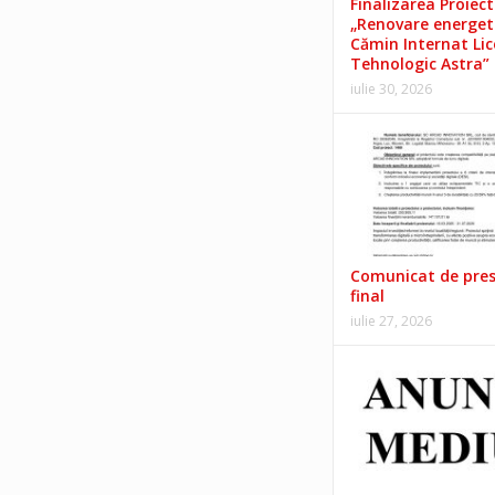
Finalizarea Proiect
„Renovare energet
Cămin Internat Lic
Tehnologic Astra”
iulie 30, 2026
Comunicat de pre
final
iulie 27, 2026