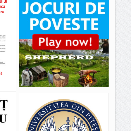
ului
ică
eul
să