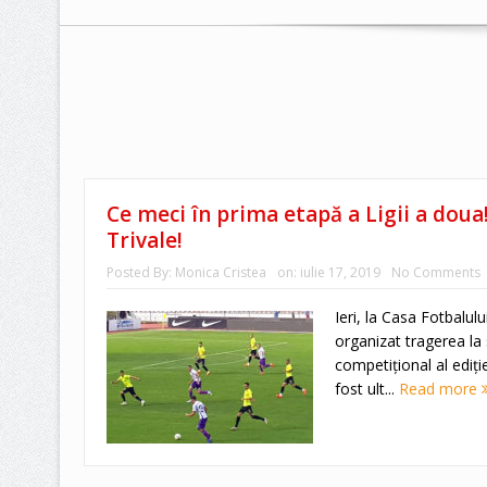
Ce meci în prima etapă a Ligii a doua
Trivale!
Posted By:
Monica Cristea
on:
iulie 17, 2019
No Comments
Ieri, la Casa Fotbalulu
organizat tragerea la 
competiţional al ediţie
fost ult...
Read more