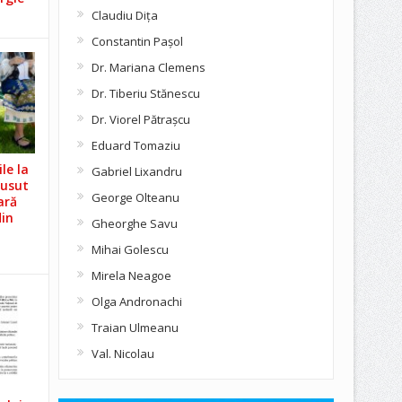
Claudiu Diţa
Constantin Pașol
Dr. Mariana Clemens
Dr. Tiberiu Stănescu
Dr. Viorel Pătraşcu
Eduard Tomaziu
le la
Gabriel Lixandru
Cusut
George Olteanu
ară
din
Gheorghe Savu
Mihai Golescu
Mirela Neagoe
Olga Andronachi
Traian Ulmeanu
Val. Nicolau