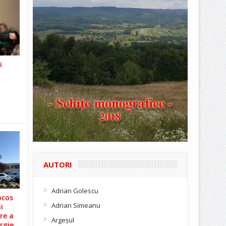
i
AUTORI
Adrian Golescu
ocos
Adrian Simeanu
i
re a
Argeşul
rgie