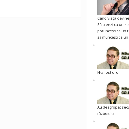
Când viața devine 
Să creezi ca un ze
poruncești ca un r
să muncești ca un 
N-a fost circ...
Au dezgropat sec
războiului