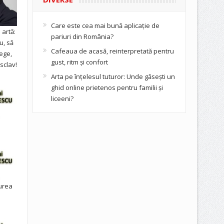
Care este cea mai bună aplicație de
artă:
pariuri din România?
u, să
Cafeaua de acasă, reinterpretată pentru
ege,
gust, ritm și confort
sclav!
Arta pe înțelesul tuturor: Unde găsești un
ghid online prietenos pentru familii și
liceeni?
urea