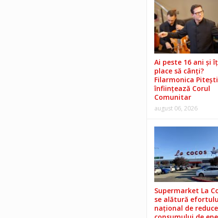
Ai peste 16 ani și îț
place să cânți?
Filarmonica Pitești
înființează Corul
Comunitar
august 06, 2026
Supermarket La C
se alătură efortulu
național de reduce
consumului de ene