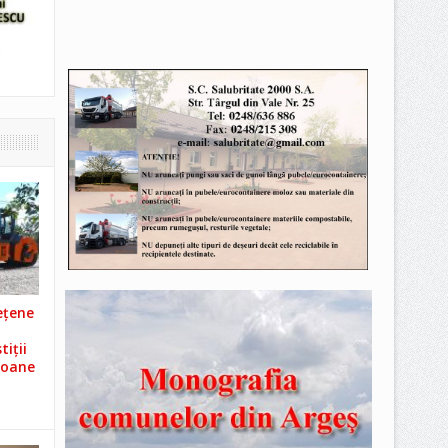
ețene
iții
ioane