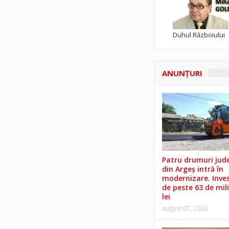
Duhul Războiului
ANUNŢURI
Patru drumuri jud
din Argeș intră în
modernizare. Invest
de peste 63 de mil
lei
august 07, 2026