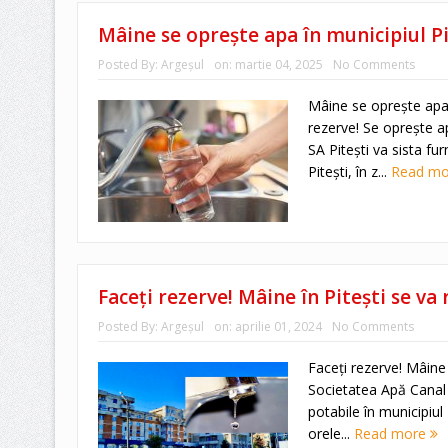
Mâine se oprește apa în municipiul Pit
Posted By:
Argeşul
on:
martie 04, 2025
No Comments
Mâine se oprește apa î
rezerve! Se oprește a
SA Piteşti va sista fur
Piteşti, în z...
Read m
Faceți rezerve! Mâine în Pitești se v
Posted By:
Argeşul
on:
aprilie 01, 2024
No Comments
Faceți rezerve! Mâine 
Societatea Apă Canal 
potabile în municipiul 
orele...
Read more