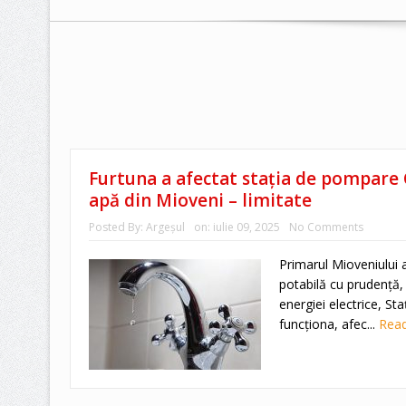
Furtuna a afectat stația de pompare 
apă din Mioveni – limitate
Posted By:
Argeşul
on:
iulie 09, 2025
No Comments
Primarul Mioveniului 
potabilă cu prudență, 
energiei electrice, S
funcționa, afec...
Rea