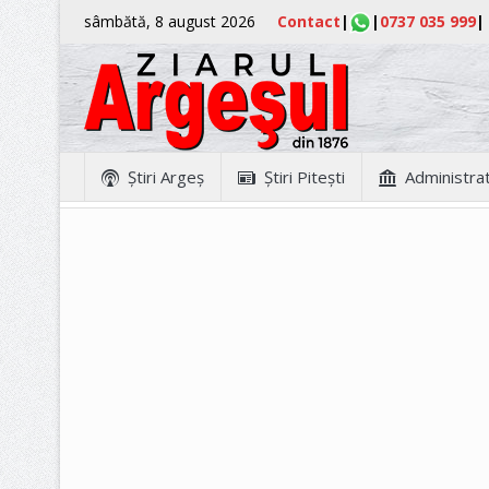
sâmbătă, 8 august 2026
Contact
|
|
0737 035 999
|
Ştiri Argeş
Ştiri Piteşti
Administrat