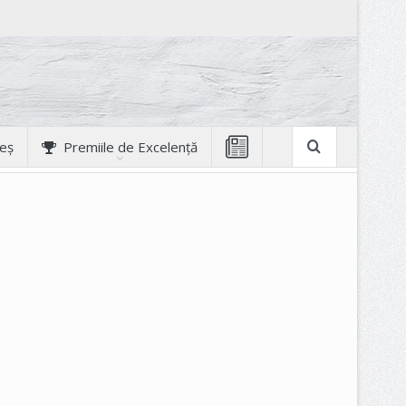
geș
Premiile de Excelență