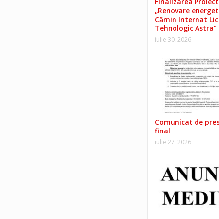
Finalizarea Proiect
„Renovare energet
Cămin Internat Lic
Tehnologic Astra”
iulie 30, 2026
Comunicat de pre
final
iulie 27, 2026