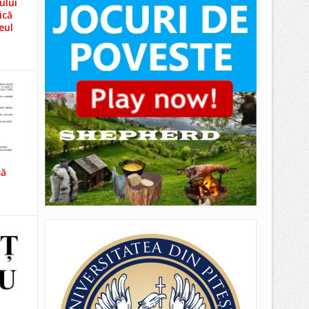
ului
ică
eul
să