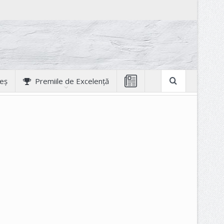
geș
Premiile de Excelență