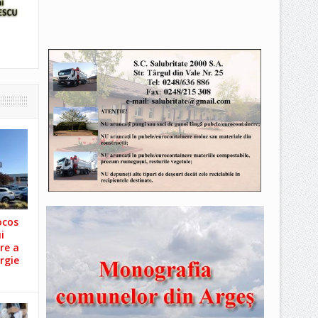
ocos
i
re a
rgie