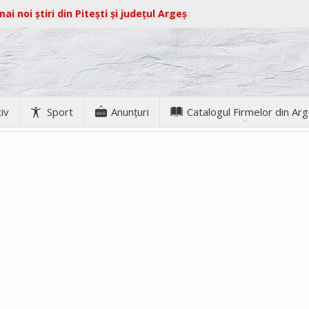
ai noi știri din Pitești și județul Argeș
iv
Sport
Anunţuri
Catalogul Firmelor din Ar