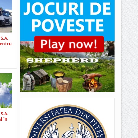
S.A.
pentru
S.A.
l în