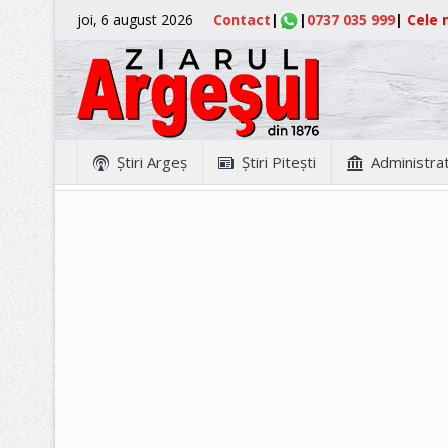
joi, 6 august 2026
Contact
|
|
0737 035 999
|
Cele m
Ştiri Argeş
Ştiri Piteşti
Administrat