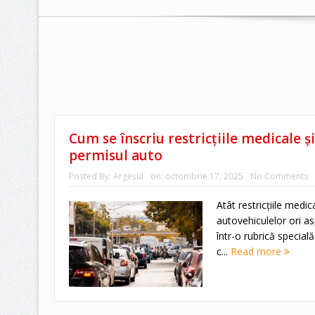
Cum se înscriu restricțiile medicale ș
permisul auto
Posted By:
Argeşul
on:
octombrie 17, 2025
No Comments
Atât restricțiile medica
autovehiculelor ori as
într-o rubrică special
c...
Read more