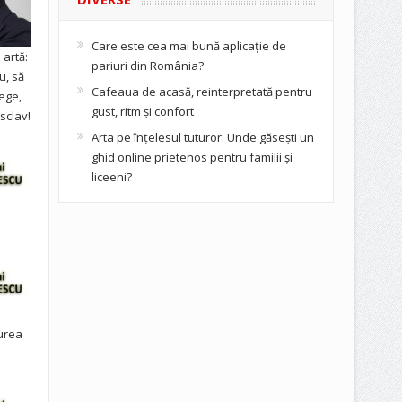
Care este cea mai bună aplicație de
artă:
pariuri din România?
u, să
Cafeaua de acasă, reinterpretată pentru
ege,
gust, ritm și confort
sclav!
Arta pe înțelesul tuturor: Unde găsești un
ghid online prietenos pentru familii și
liceeni?
urea