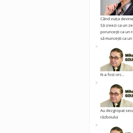
Când viața devine 
Să creezi ca un ze
poruncești ca un r
să muncești ca un 
N-a fost circ...
Au dezgropat sec
războiului