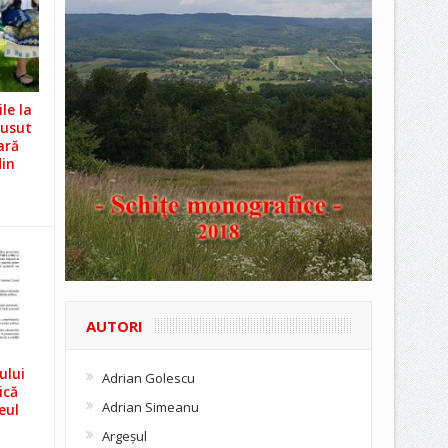
le la
Cusut
ară
din
AUTORI
ului
Adrian Golescu
ică
Adrian Simeanu
eul
Argeşul