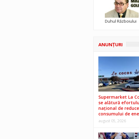
Duhul Războiului
ANUNŢURI
Supermarket La C
se alătură efortulu
național de reduce
consumului de ene
august 05, 2026