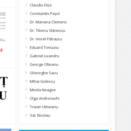
Claudiu Diţa
Constantin Pașol
Dr. Mariana Clemens
Dr. Tiberiu Stănescu
Dr. Viorel Pătraşcu
Eduard Tomaziu
să
Gabriel Lixandru
George Olteanu
Gheorghe Savu
Mihai Golescu
Mirela Neagoe
Olga Andronachi
Traian Ulmeanu
Val. Nicolau