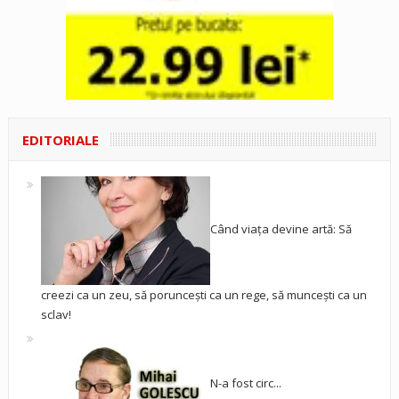
EDITORIALE
Când viața devine artă: Să
creezi ca un zeu, să poruncești ca un rege, să muncești ca un
sclav!
N-a fost circ...