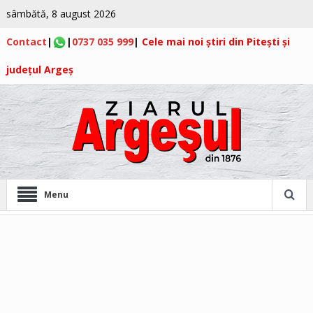
sâmbătă, 8 august 2026
Contact
|
|
0737 035 999
|
Cele mai noi știri din Pitești și
județul Argeș
Menu