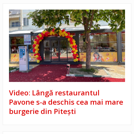
Video: Lângă restaurantul
Pavone s-a deschis cea mai mare
burgerie din Piteşti