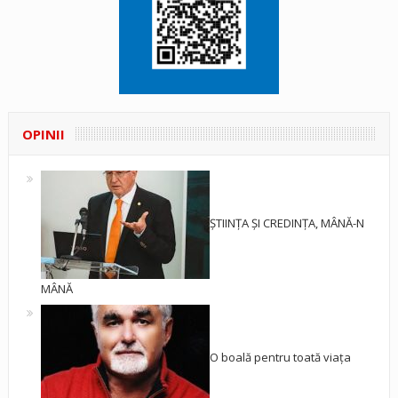
OPINII
ȘTIINȚA ȘI CREDINȚA, MÂNĂ-N
MÂNĂ
O boală pentru toată viața