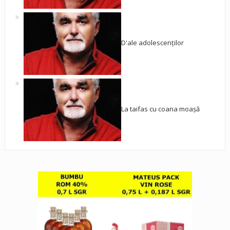
D'ale adolescenților
La taifas cu coana moașă