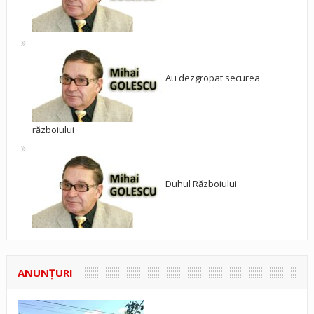
Au dezgropat securea
războiului
Duhul Războiului
ANUNŢURI