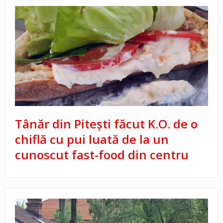
Tânăr din Piteşti făcut K.O. de o
chiflă cu pui luată de la un
cunoscut fast-food din centru